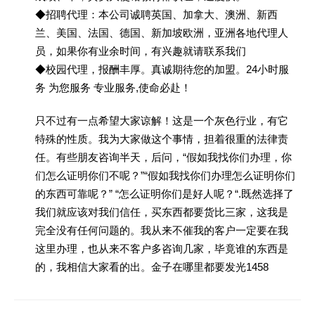
◆招聘代理：本公司诚聘英国、加拿大、澳洲、新西
兰、美国、法国、德国、新加坡欧洲，亚洲各地代理人
员，如果你有业余时间，有兴趣就请联系我们
◆校园代理，报酬丰厚。真诚期待您的加盟。24小时服
务 为您服务 专业服务,使命必赴！
只不过有一点希望大家谅解！这是一个灰色行业，有它
特殊的性质。我为大家做这个事情，担着很重的法律责
任。有些朋友咨询半天，后问，“假如我找你们办理，你
们怎么证明你们不呢？”“假如我找你们办理怎么证明你们
的东西可靠呢？” “怎么证明你们是好人呢？“.既然选择了
我们就应该对我们信任，买东西都要货比三家，这我是
完全没有任何问题的。我从来不催我的客户一定要在我
这里办理，也从来不客户多咨询几家，毕竟谁的东西是
的，我相信大家看的出。金子在哪里都要发光1458