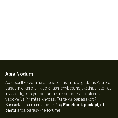
Apie Nodum
Apkasai.lt - svetainė apie įdomias, mažai girdėtas Antrojo
pasaulinio karo ginkluotę, asmenybes, neįtikėtinas istorijas
ir visą kitą, kas yra per smulku, kad patektų į istorijos
vadovėlius ir rimtas knygas. Turite ką papasakoti?
Susisiekite su mumis per mūsų
Facebook puslapį
,
el.
paštu
arba parašykite forume.