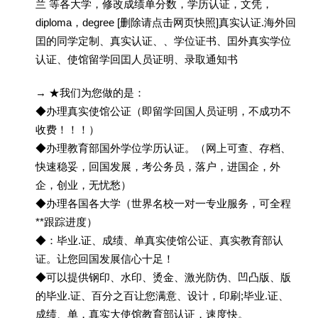
兰 等各大学，修改成绩单分数，学历认证，文凭，
diploma，degree [删除请点击网页快照]真实认证.海外回
囯的同学定制、真实认证、、学位证书、囯外真实学位
认证、使馆留学回囯人员证明、录取通知书
→ ★我们为您做的是：
◆办理真实使馆公证（即留学回国人员证明，不成功不
收费！！！）
◆办理教育部国外学位学历认证。（网上可查、存档、
快速稳妥，回国发展，考公务员，落户，进国企，外
企，创业，无忧愁）
◆办理各国各大学（世界名校一对一专业服务，可全程
**跟踪进度）
◆：毕业.证、成绩、单真实使馆公证、真实教育部认
证。让您回国发展信心十足！
◆可以提供钢印、水印、烫金、激光防伪、凹凸版、版
的毕业.证、百分之百让您满意、设计，印刷;毕业.证、
成绩、单，真实大使馆教育部认证，速度快。