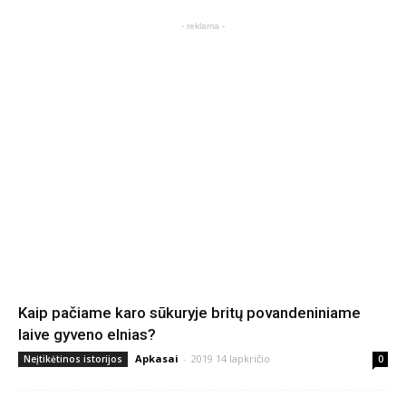
- reklama -
Kaip pačiame karo sūkuryje britų povandeniniame
laive gyveno elnias?
Apkasai
-
2019 14 lapkričio
Neįtikėtinos istorijos
0