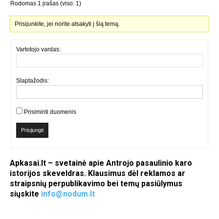
Rodomas 1 įrašas (viso: 1)
Prisijunkite, jei norite atsakyti į šią temą.
Vartotojo vardas:
Slaptažodis:
Prisiminti duomenis
Prisijungti
Apkasai.lt – svetainė apie Antrojo pasaulinio karo
istorijos skeveldras. Klausimus dėl reklamos ar
straipsnių perpublikavimo bei temų pasiūlymus
siųskite
info@nodum.lt