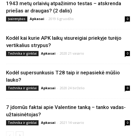
1943 metų orlaivių atpažinimo testas – atskrenda
priešas ar draugas? (2 dalis)
Apkasai
-
2019 6 gruodžio
Įvairenybės
0
Kodėl kai kurie APK laikų visureigiai priekyje turėjo
vertikalius strypus?
Apkasai
-
2020 21 vasario
Technika ir ginklai
0
Kodėl supersunkusis T28 taip ir nepasiekė mūšio
lauko?
Apkasai
-
2020 24 birželio
Technika ir ginklai
0
7 įdomūs faktai apie Valentine tanką – tanko vadas-
užtaisinėtojas?
Apkasai
-
2021 14 vasario
Technika ir ginklai
0