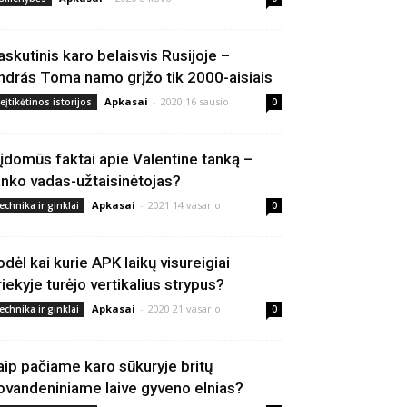
askutinis karo belaisvis Rusijoje –
ndrás Toma namo grįžo tik 2000-aisiais
Apkasai
-
2020 16 sausio
eįtikėtinos istorijos
0
 įdomūs faktai apie Valentine tanką –
anko vadas-užtaisinėtojas?
Apkasai
-
2021 14 vasario
echnika ir ginklai
0
odėl kai kurie APK laikų visureigiai
riekyje turėjo vertikalius strypus?
Apkasai
-
2020 21 vasario
echnika ir ginklai
0
aip pačiame karo sūkuryje britų
ovandeniniame laive gyveno elnias?