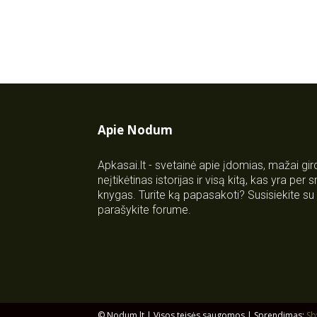
Apie Nodum
Apkasai.lt - svetainė apie įdomias, mažai gi
neįtikėtinas istorijas ir visą kitą, kas yra per
knygas. Turite ką papasakoti? Susisiekite 
parašykite forume.
© Nodum.lt | Visos teisės saugomos | Sprendimas:
Sb