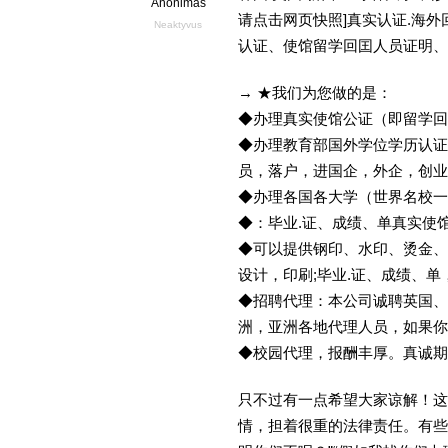
Anonimas
请点击网页快照]真实认证.海
Neaktyvus
认证、使馆留学回囯人员证明、
→ ★我们为您做的是：
◆办理真实使馆公证（即留学
◆办理教育部国外学位学历认证
员，落户，进国企，外企，创
◆办理各国各大学（世界名校
◆：毕业.证、成绩、单真实使
◆可以提供钢印、水印、烫金、
设计，印刷;毕业.证、成绩、
◆招聘代理：本公司诚聘英国、
洲，亚洲各地代理人员，如果你
◆校园代理，报酬丰厚。真诚期待
只不过有一点希望大家谅解！这
情，担着很重的法律责任。有些