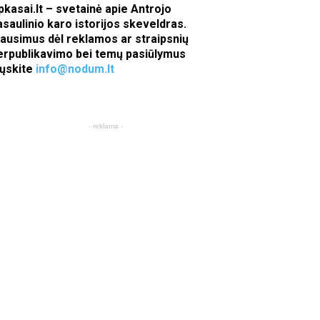
pkasai.lt – svetainė apie Antrojo
asaulinio karo istorijos skeveldras.
lausimus dėl reklamos ar straipsnių
erpublikavimo bei temų pasiūlymus
iųskite
info@nodum.lt
- reklama -