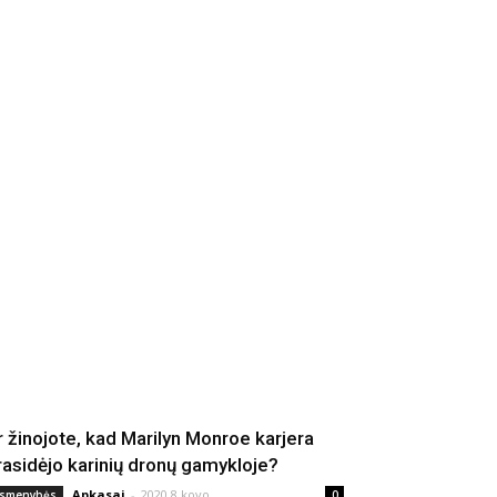
r žinojote, kad Marilyn Monroe karjera
rasidėjo karinių dronų gamykloje?
Apkasai
-
2020 8 kovo
smenybės
0