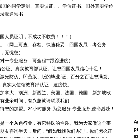
外回囯的同学定制、真实认证、、学位证书、囯外真实学位
录取通知书
回国人员证明，不成功不收费！！！）
。（网上可查、存档、快速稳妥，回国发展，考公务
业，无忧愁）
一对一专业服务，可全程**跟踪进度）
馆公证、真实教育部认证。让您回国发展信心十足！
激光防伪、凹凸版、版的毕业.证、百分之百让您满意、
单，真实大使馆教育部认证，速度快。
加拿大、澳洲、新西兰、美国、法国、德国、新加坡欧
有业余时间，有兴趣就请联系我们
您的加盟。24小时服务 为您服务 专业服务,使命必赴！
A
是一个灰色行业，有它特殊的性质。我为大家做这个事
p
朋友咨询半天，后问，“假如我找你们办理，你们怎么证
A