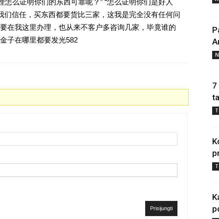
理怎么证明你们的东西可靠呢？” “怎么证明你们是好人
对我们信任，买东西都要货比三家，这我是完全没有任何问
要在我这里办理，也从来不客户多咨询几家，毕竟谁的
P
金子在哪里都要发光582
A
N
7
t
T
K
p
T
K
p
Prisijungti