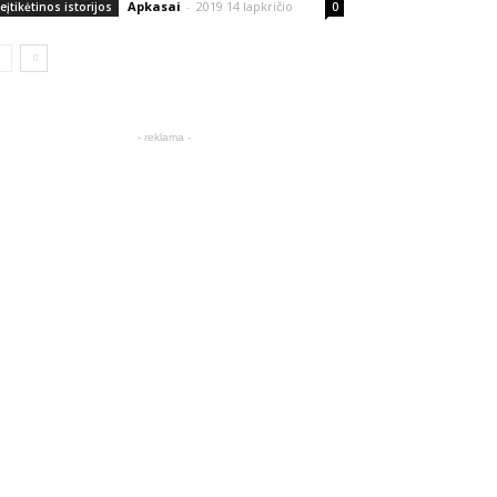
Apkasai
-
2019 14 lapkričio
eįtikėtinos istorijos
0
- reklama -