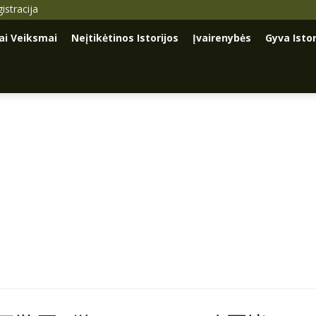
istracija
iai Veiksmai
Neįtikėtinos Istorijos
Įvairenybės
Gyva Istor