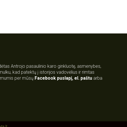
rdėtas Antrojo pasaulinio karo ginkluotę, asmenybes,
 smulku, kad patektų į istorijos vadovėlius ir rimtas
su mumis per mūsų
Facebook puslapį
,
el. paštu
arba
yte.lt