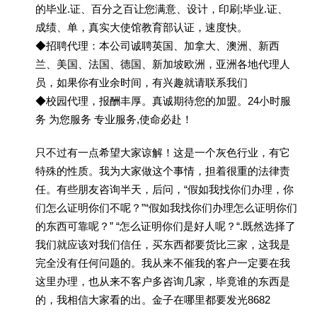
的毕业.证、百分之百让您满意、设计，印刷;毕业.证、
成绩、单，真实大使馆教育部认证，速度快。
◆招聘代理：本公司诚聘英国、加拿大、澳洲、新西
兰、美国、法国、德国、新加坡欧洲，亚洲各地代理人
员，如果你有业余时间，有兴趣就请联系我们
◆校园代理，报酬丰厚。真诚期待您的加盟。24小时服
务 为您服务 专业服务,使命必赴！
只不过有一点希望大家谅解！这是一个灰色行业，有它
特殊的性质。我为大家做这个事情，担着很重的法律责
任。有些朋友咨询半天，后问，“假如我找你们办理，你
们怎么证明你们不呢？”“假如我找你们办理怎么证明你们
的东西可靠呢？” “怎么证明你们是好人呢？“.既然选择了
我们就应该对我们信任，买东西都要货比三家，这我是
完全没有任何问题的。我从来不催我的客户一定要在我
这里办理，也从来不客户多咨询几家，毕竟谁的东西是
的，我相信大家看的出。金子在哪里都要发光8682