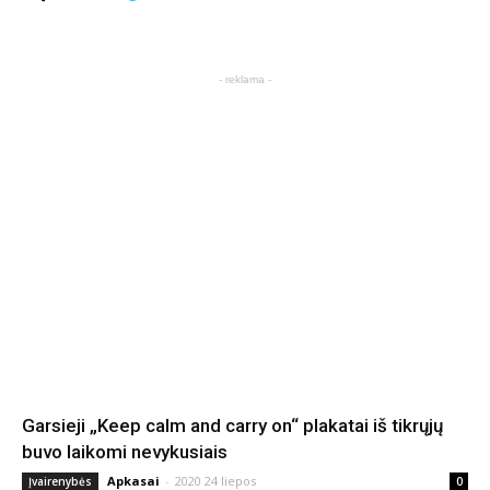
- reklama -
Garsieji „Keep calm and carry on“ plakatai iš tikrųjų
buvo laikomi nevykusiais
Apkasai
-
2020 24 liepos
Įvairenybės
0