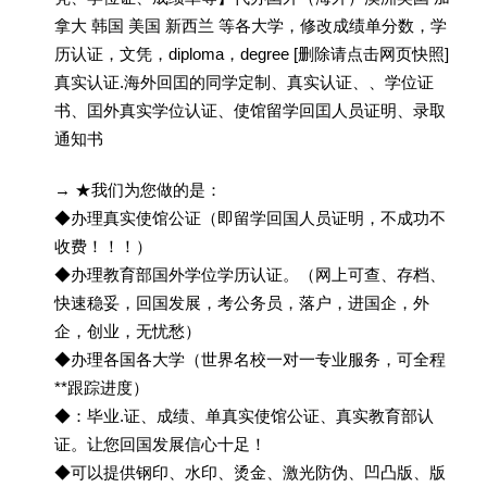
拿大 韩国 美国 新西兰 等各大学，修改成绩单分数，学
历认证，文凭，diploma，degree [删除请点击网页快照]
真实认证.海外回囯的同学定制、真实认证、、学位证
书、囯外真实学位认证、使馆留学回囯人员证明、录取
通知书
→ ★我们为您做的是：
◆办理真实使馆公证（即留学回国人员证明，不成功不
收费！！！）
◆办理教育部国外学位学历认证。（网上可查、存档、
快速稳妥，回国发展，考公务员，落户，进国企，外
企，创业，无忧愁）
◆办理各国各大学（世界名校一对一专业服务，可全程
**跟踪进度）
◆：毕业.证、成绩、单真实使馆公证、真实教育部认
证。让您回国发展信心十足！
◆可以提供钢印、水印、烫金、激光防伪、凹凸版、版