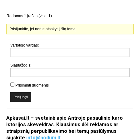
Rodomas 1 įrašas (viso: 1)
Prisijunkite, jei norite atsakyti į šią temą.
Vartotojo vardas:
Slaptažodis:
Prisiminti duomenis
Prisijungti
Apkasai.lt – svetainė apie Antrojo pasaulinio karo
istorijos skeveldras. Klausimus dėl reklamos ar
straipsnių perpublikavimo bei temų pasiūlymus
siųskite
info@nodum.lt