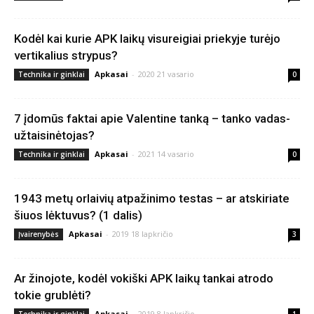
Kodėl kai kurie APK laikų visureigiai priekyje turėjo
vertikalius strypus?
Apkasai
-
2020 21 vasario
Technika ir ginklai
0
7 įdomūs faktai apie Valentine tanką – tanko vadas-
užtaisinėtojas?
Apkasai
-
2021 14 vasario
Technika ir ginklai
0
1943 metų orlaivių atpažinimo testas – ar atskiriate
šiuos lėktuvus? (1 dalis)
Apkasai
-
2019 18 lapkričio
Įvairenybės
3
Ar žinojote, kodėl vokiški APK laikų tankai atrodo
tokie grublėti?
Apkasai
-
2019 8 lapkričio