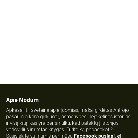
Apie Nodum
Apkasai.lt - svetainė apie įdomias, mažai girdėtas Antrojo
pasaulinio karo ginkluotę, asmenybes, neįtikėtinas istorijas
ir visą kitą, kas yra per smulku, kad patektų į istorijos
vadovėlius ir rimtas knygas. Turite ką papasakoti?
Susisiekite su mumis per mūsų
Facebook puslapį
,
el.