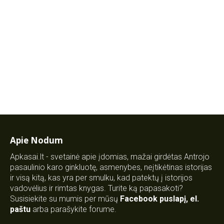
Apie Nodum
Apkasai.lt - svetainė apie įdomias, mažai girdėtas Antrojo
pasaulinio karo ginkluotę, asmenybes, neįtikėtinas istorijas
ir visą kitą, kas yra per smulku, kad patektų į istorijos
vadovėlius ir rimtas knygas. Turite ką papasakoti?
Susisiekite su mumis per mūsų
Facebook puslapį
,
el.
paštu
arba parašykite forume.