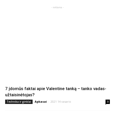
- reklama -
7 įdomūs faktai apie Valentine tanką – tanko vadas-
užtaisinėtojas?
Apkasai
-
2021 14 vasario
Technika ir ginklai
0