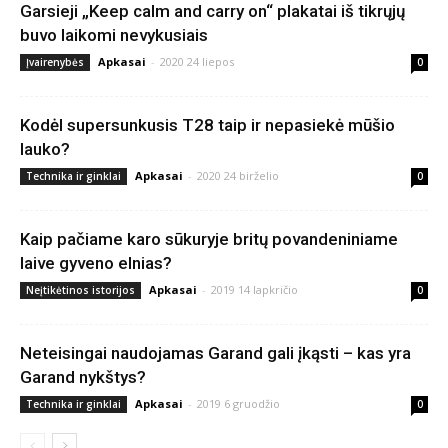
Garsieji „Keep calm and carry on“ plakatai iš tikrųjų
buvo laikomi nevykusiais
Apkasai
-
2020 24 liepos
Įvairenybės
0
Kodėl supersunkusis T28 taip ir nepasiekė mūšio
lauko?
Apkasai
-
2020 24 birželio
Technika ir ginklai
0
Kaip pačiame karo sūkuryje britų povandeniniame
laive gyveno elnias?
Apkasai
-
2019 14 lapkričio
Neįtikėtinos istorijos
0
Neteisingai naudojamas Garand gali įkąsti – kas yra
Garand nykštys?
Apkasai
-
2019 6 gruodžio
Technika ir ginklai
0