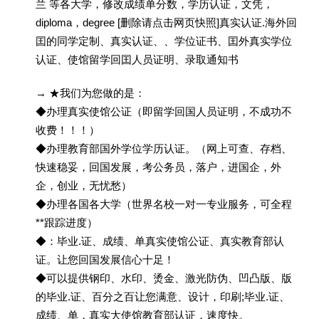
兰 等各大学，修改成绩单分数，学历认证，文凭，
diploma，degree [删除请点击网页快照]真实认证.海外回
囯的同学定制、真实认证、、学位证书、囯外真实学位
认证、使馆留学回囯人员证明、录取通知书
→ ★我们为您做的是：
◆办理真实使馆公证（即留学回国人员证明，不成功不
收费！！！）
◆办理教育部国外学位学历认证。（网上可查、存档、
快速稳妥，回国发展，考公务员，落户，进国企，外
企，创业，无忧愁）
◆办理各国各大学（世界名校一对一专业服务，可全程
**跟踪进度）
◆：毕业.证、成绩、单真实使馆公证、真实教育部认
证。让您回国发展信心十足！
◆可以提供钢印、水印、烫金、激光防伪、凹凸版、版
的毕业.证、百分之百让您满意、设计，印刷;毕业.证、
成绩、单，真实大使馆教育部认证，速度快。