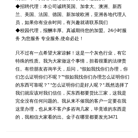
◆招聘代理：本公司诚聘英国、加拿大、澳洲、新西
兰、美国、法国、德国、新加坡欧洲，亚洲各地代理人
员，如果你有业余时间，有兴趣就请联系我们
◆校园代理，报酬丰厚。真诚期待您的加盟。24小时服
务 为您服务 专业服务,使命必赴！
只不过有一点希望大家谅解！这是一个灰色行业，有它
特殊的性质。我为大家做这个事情，担着很重的法律责
任。有些朋友咨询半天，后问，“假如我找你们办理，你
们怎么证明你们不呢？”“假如我找你们办理怎么证明你们
的东西可靠呢？” “怎么证明你们是好人呢？“.既然选择了
我们就应该对我们信任，买东西都要货比三家，这我是
完全没有任何问题的。我从来不催我的客户一定要在我
这里办理，也从来不客户多咨询几家，毕竟谁的东西是
的，我相信大家看的出。金子在哪里都要发光3471