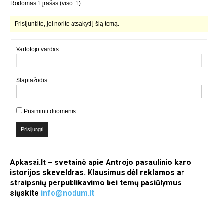
Rodomas 1 įrašas (viso: 1)
Prisijunkite, jei norite atsakyti į šią temą.
Vartotojo vardas:
Slaptažodis:
Prisiminti duomenis
Prisijungti
Apkasai.lt – svetainė apie Antrojo pasaulinio karo
istorijos skeveldras. Klausimus dėl reklamos ar
straipsnių perpublikavimo bei temų pasiūlymus
siųskite
info@nodum.lt