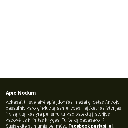
Apie Nodum
Apkasai.lt - svetainė apie įdomias, mažai girdėtas Antrojo
pasaulinio karo ginkluotę, asmenybes, neįtikėtinas istorijas
ir visą kitą, kas yra per smulku, kad patektų į istorijos
vadovėlius ir rimtas knygas. Turite ką papasakoti?
Susisiekite su mumis per mūsų
Facebook puslapį
,
el.