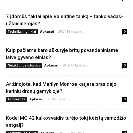
7 įdomūs faktai apie Valentine tanką – tanko vadas-
užtaisinėtojas?
Apkasai
-
2021 14 vasario
Technika ir ginklai
0
Kaip pačiame karo sūkuryje britų povandeniniame
laive gyveno elnias?
Apkasai
-
2019 14 lapkričio
Neįtikėtinos istorijos
0
Ar žinojote, kad Marilyn Monroe karjera prasidėjo
karinių dronų gamykloje?
Apkasai
-
2020 8 kovo
Asmenybės
0
Kodėl MG 42 kulkosvaidis turėjo tokį keistą vamzdžio
antgalį?
Apkasai
-
2019 26 lapkričio