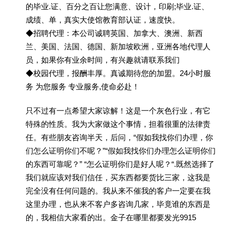
的毕业.证、百分之百让您满意、设计，印刷;毕业.证、
成绩、单，真实大使馆教育部认证，速度快。
◆招聘代理：本公司诚聘英国、加拿大、澳洲、新西
兰、美国、法国、德国、新加坡欧洲，亚洲各地代理人
员，如果你有业余时间，有兴趣就请联系我们
◆校园代理，报酬丰厚。真诚期待您的加盟。24小时服
务 为您服务 专业服务,使命必赴！
只不过有一点希望大家谅解！这是一个灰色行业，有它
特殊的性质。我为大家做这个事情，担着很重的法律责
任。有些朋友咨询半天，后问，“假如我找你们办理，你
们怎么证明你们不呢？”“假如我找你们办理怎么证明你们
的东西可靠呢？” “怎么证明你们是好人呢？“.既然选择了
我们就应该对我们信任，买东西都要货比三家，这我是
完全没有任何问题的。我从来不催我的客户一定要在我
这里办理，也从来不客户多咨询几家，毕竟谁的东西是
的，我相信大家看的出。金子在哪里都要发光9915