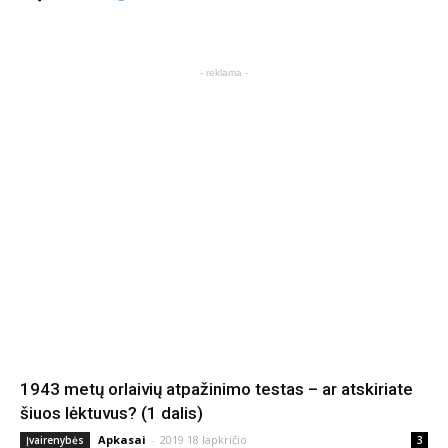
- reklama -
1943 metų orlaivių atpažinimo testas – ar atskiriate
šiuos lėktuvus? (1 dalis)
Apkasai
-
2019 18 lapkričio
Įvairenybės
3