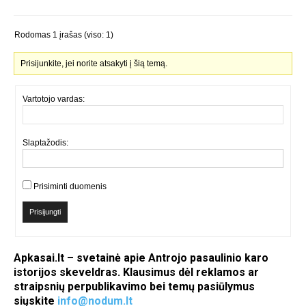
Rodomas 1 įrašas (viso: 1)
Prisijunkite, jei norite atsakyti į šią temą.
Vartotojo vardas:
Slaptažodis:
Prisiminti duomenis
Prisijungti
Apkasai.lt – svetainė apie Antrojo pasaulinio karo
istorijos skeveldras. Klausimus dėl reklamos ar
straipsnių perpublikavimo bei temų pasiūlymus
siųskite
info@nodum.lt