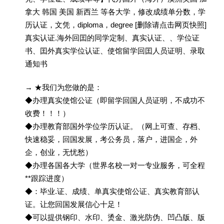
拿大 韩国 美国 新西兰 等各大学，修改成绩单分数，学
历认证，文凭，diploma，degree [删除请点击网页快照]
真实认证.海外回囯的同学定制、真实认证、、学位证
书、囯外真实学位认证、使馆留学回囯人员证明、录取
通知书
→ ★我们为您做的是：
◆办理真实使馆公证（即留学回国人员证明，不成功不
收费！！！）
◆办理教育部国外学位学历认证。（网上可查、存档、
快速稳妥，回国发展，考公务员，落户，进国企，外
企，创业，无忧愁）
◆办理各国各大学（世界名校一对一专业服务，可全程
**跟踪进度）
◆：毕业.证、成绩、单真实使馆公证、真实教育部认
证。让您回国发展信心十足！
◆可以提供钢印、水印、烫金、激光防伪、凹凸版、版