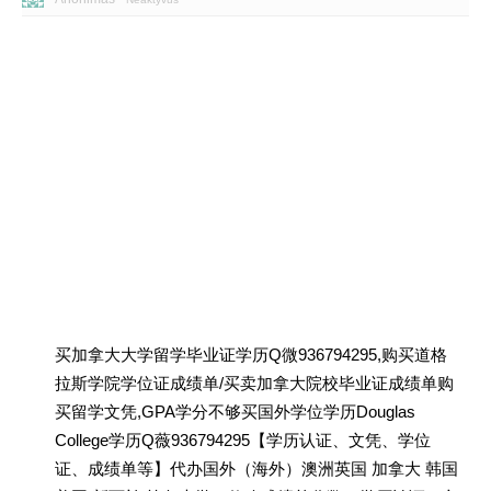
买加拿大大学留学毕业证学历Q微936794295,购买道格
拉斯学院学位证成绩单/买卖加拿大院校毕业证成绩单购
买留学文凭,GPA学分不够买国外学位学历Douglas
College学历Q薇936794295【学历认证、文凭、学位
证、成绩单等】代办国外（海外）澳洲英国 加拿大 韩国