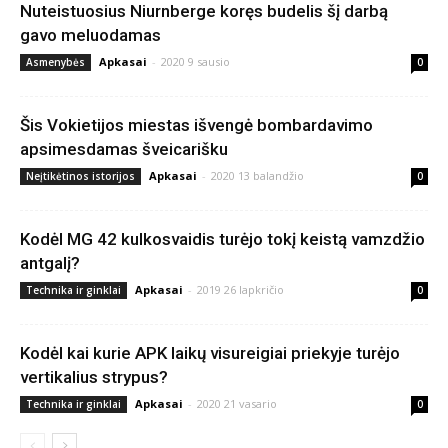
Nuteistuosius Niurnberge koręs budelis šį darbą
gavo meluodamas
Apkasai
-
2020 9 sausio
Asmenybės
0
Šis Vokietijos miestas išvengė bombardavimo
apsimesdamas šveicarišku
Apkasai
-
2020 13 balandžio
Neįtikėtinos istorijos
0
Kodėl MG 42 kulkosvaidis turėjo tokį keistą vamzdžio
antgalį?
Apkasai
-
2019 26 lapkričio
Technika ir ginklai
0
Kodėl kai kurie APK laikų visureigiai priekyje turėjo
vertikalius strypus?
Apkasai
-
2020 21 vasario
Technika ir ginklai
0