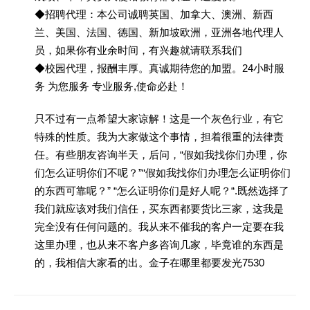
◆招聘代理：本公司诚聘英国、加拿大、澳洲、新西
兰、美国、法国、德国、新加坡欧洲，亚洲各地代理人
员，如果你有业余时间，有兴趣就请联系我们
◆校园代理，报酬丰厚。真诚期待您的加盟。24小时服
务 为您服务 专业服务,使命必赴！
只不过有一点希望大家谅解！这是一个灰色行业，有它
特殊的性质。我为大家做这个事情，担着很重的法律责
任。有些朋友咨询半天，后问，“假如我找你们办理，你
们怎么证明你们不呢？”“假如我找你们办理怎么证明你们
的东西可靠呢？” “怎么证明你们是好人呢？“.既然选择了
我们就应该对我们信任，买东西都要货比三家，这我是
完全没有任何问题的。我从来不催我的客户一定要在我
这里办理，也从来不客户多咨询几家，毕竟谁的东西是
的，我相信大家看的出。金子在哪里都要发光7530