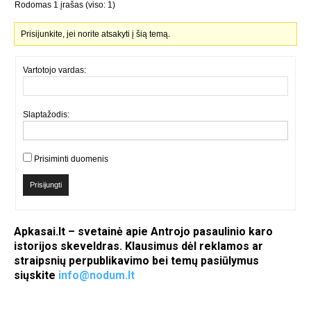
Rodomas 1 įrašas (viso: 1)
Prisijunkite, jei norite atsakyti į šią temą.
Vartotojo vardas:
Slaptažodis:
Prisiminti duomenis
Prisijungti
Apkasai.lt – svetainė apie Antrojo pasaulinio karo
istorijos skeveldras. Klausimus dėl reklamos ar
straipsnių perpublikavimo bei temų pasiūlymus
siųskite
info@nodum.lt