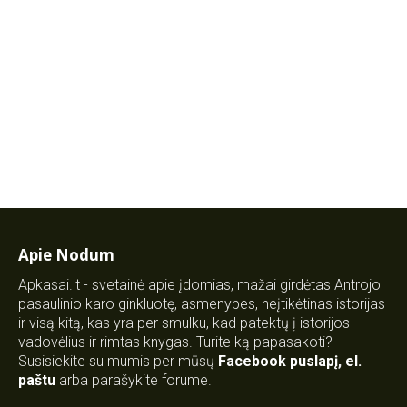
Apie Nodum
Apkasai.lt - svetainė apie įdomias, mažai girdėtas Antrojo
pasaulinio karo ginkluotę, asmenybes, neįtikėtinas istorijas
ir visą kitą, kas yra per smulku, kad patektų į istorijos
vadovėlius ir rimtas knygas. Turite ką papasakoti?
Susisiekite su mumis per mūsų
Facebook puslapį
,
el.
paštu
arba parašykite forume.