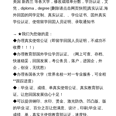
美国 新西兰 等各大学，修改成绩单分数，学历认证，文
凭，diploma，degree [删除请点击网页快照]真实认证.海
外回囯的同学定制、真实认证、、学位证书、囯外真实
学位认证、使馆留学回囯人员证明、录取通知书
→ ★我们为您做的是：
◆办理真实使馆公证（即留学回国人员证明，不成功不
收费！！！）
◆办理教育部国外学位学历认证。（网上可查、存档、
快速稳妥，回国发展，考公务员，落户，进国企，外
企，创业，无忧愁）
◆办理各国各大学（世界名校一对一专业服务，可全程
**跟踪进度）
◆：毕业.证、成绩、单真实使馆公证、真实教育部认
证。让您回国发展信心十足！
◆可以提供钢印、水印、烫金、激光防伪、凹凸版、版
的毕业.证、百分之百让您满意、设计，印刷;毕业.证、
成绩、单，真实大使馆教育部认证，速度快。