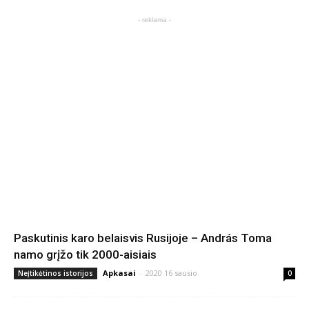
- reklama -
Paskutinis karo belaisvis Rusijoje – András Toma
namo grįžo tik 2000-aisiais
Apkasai
-
2020 16 sausio
Neįtikėtinos istorijos
0