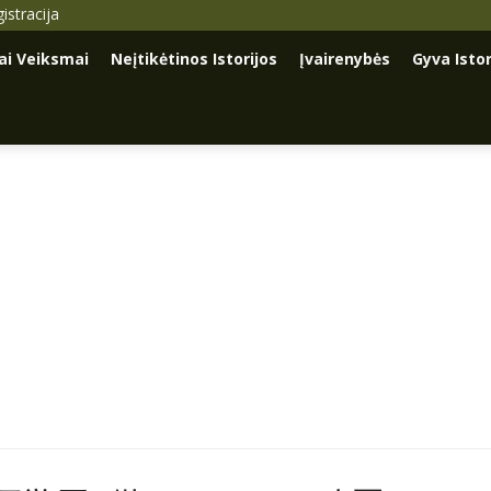
istracija
iai Veiksmai
Neįtikėtinos Istorijos
Įvairenybės
Gyva Istor