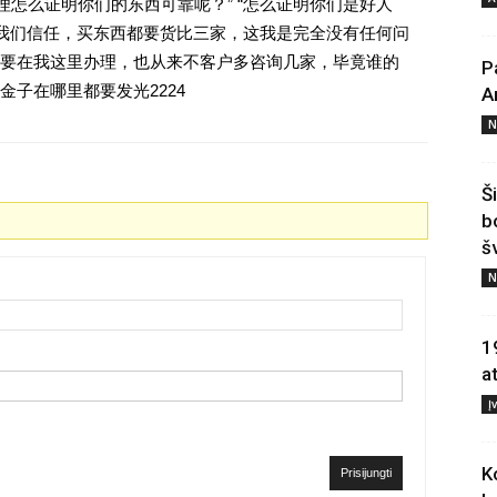
理怎么证明你们的东西可靠呢？” “怎么证明你们是好人
对我们信任，买东西都要货比三家，这我是完全没有任何问
要在我这里办理，也从来不客户多咨询几家，毕竟谁的
P
子在哪里都要发光2224
A
N
Š
b
š
N
1
a
Į
K
Prisijungti