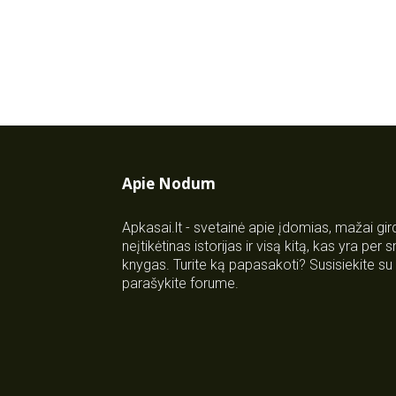
Apie Nodum
Apkasai.lt - svetainė apie įdomias, mažai gi
neįtikėtinas istorijas ir visą kitą, kas yra per
knygas. Turite ką papasakoti? Susisiekite 
parašykite forume.