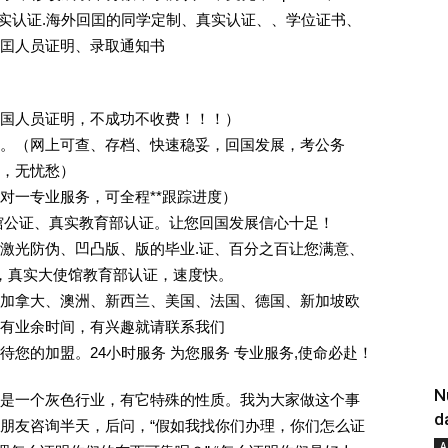
照]真实认证.海外回囯的同学定制、真实认证、、学位证书、
囯人员证明、录取通知书
回国人员证明，不成功不收费！！！）
。（网上可查、存档、快速稳妥，回国发展，考公务
业，无忧愁）
一对一专业服务，可全程**跟踪进度）
馆公证、真实教育部认证。让您回国发展信心十足！
激光防伪、凹凸版、版的毕业.证、百分之百让您满意、
单，真实大使馆教育部认证，速度快。
加拿大、澳洲、新西兰、美国、法国、德国、新加坡欧
有业余时间，有兴趣就请联系我们
您的加盟。24小时服务 为您服务 专业服务,使命必赴！
N
是一个灰色行业，有它特殊的性质。我为大家做这个事
d
朋友咨询半天，后问，“假如我找你们办理，你们怎么证
A