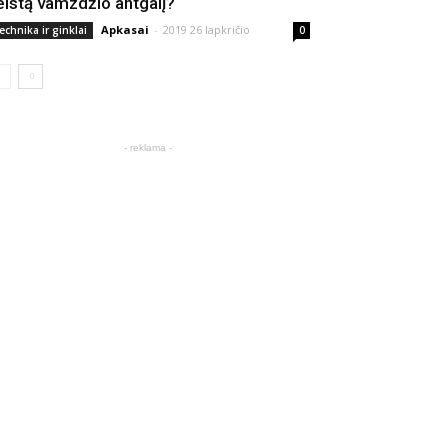
eistą vamzdžio antgalį?
Apkasai
-
2019 26 lapkričio
echnika ir ginklai
0
- reklama -