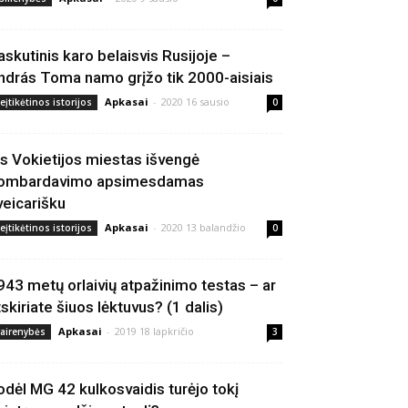
askutinis karo belaisvis Rusijoje –
ndrás Toma namo grįžo tik 2000-aisiais
Apkasai
-
2020 16 sausio
eįtikėtinos istorijos
0
is Vokietijos miestas išvengė
ombardavimo apsimesdamas
veicarišku
Apkasai
-
2020 13 balandžio
eįtikėtinos istorijos
0
943 metų orlaivių atpažinimo testas – ar
tskiriate šiuos lėktuvus? (1 dalis)
Apkasai
-
2019 18 lapkričio
vairenybės
3
odėl MG 42 kulkosvaidis turėjo tokį