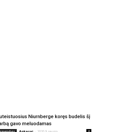
uteistuosius Niurnberge koręs budelis šį
arbą gavo meluodamas
Apkasai
-
2020 9 sausio
smenybės
0