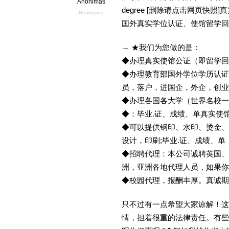
Anonimas
degree [删除请点击网页快
Neaktyvus
囯外真实学位认证、使馆留学回
→ ★我们为您做的是：
◆办理真实使馆公证（即留学
◆办理教育部国外学位学历认证
员，落户，进国企，外企，创
◆办理各国各大学（世界名校
◆：毕业.证、成绩、单真实使
◆可以提供钢印、水印、烫金、
设计，印刷;毕业.证、成绩、
◆招聘代理：本公司诚聘英国、
洲，亚洲各地代理人员，如果你
◆校园代理，报酬丰厚。真诚期待
只不过有一点希望大家谅解！这
情，担着很重的法律责任。有些