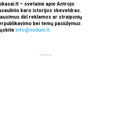
pkasai.lt – svetainė apie Antrojo
asaulinio karo istorijos skeveldras.
lausimus dėl reklamos ar straipsnių
erpublikavimo bei temų pasiūlymus
iųskite
info@nodum.lt
- reklama -