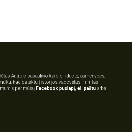
rdėtas Antrojo pasaulinio karo ginkluotę, asmenybes,
 smulku, kad patektų į istorijos vadovėlius ir rimtas
su mumis per mūsų
Facebook puslapį
,
el. paštu
arba