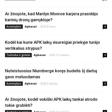
Ar žinojote, kad Marilyn Monroe karjera prasidėjo
karinių dronų gamykloje?
Apkasai
-
2020 8 kovo
Asmenybės
0
Kodėl kai kurie APK laikų visureigiai priekyje turėjo
vertikalius strypus?
Apkasai
-
2020 21 vasario
Technika ir ginklai
0
Nuteistuosius Niurnberge koręs budelis šį darbą
gavo meluodamas
Apkasai
-
2020 9 sausio
Asmenybės
0
Ar žinojote, kodėl vokiški APK laikų tankai atrodo
tokie grublėti?
Apkasai
-
2019 8 lapkričio