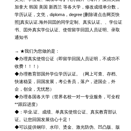
加拿大 韩国 美国 新西兰 等各大学，修改成绩单分数，
学历认证，文凭，diploma，degree [删除请点击网页快
照]真实认证.海外回囯的同学定制、真实认证、、学位证
书、囯外真实学位认证、使馆留学回囯人员证明、录取
通知书
→ ★我们为您做的是：
◆办理真实使馆公证（即留学回国人员证明，不成功不
收费！！！）
◆办理教育部国外学位学历认证。（网上可查、存档、
快速稳妥，回国发展，考公务员，落户，进国企，外
企，创业，无忧愁）
◆办理各国各大学（世界名校一对一专业服务，可全程
**跟踪进度）
◆：毕业.证、成绩、单真实使馆公证、真实教育部认
证。让您回国发展信心十足！
◆可以提供钢印、水印、烫金、激光防伪、凹凸版、版