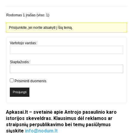
Rodomas 1 įrašas (viso: 1)
Prisijunkite, jei norite atsakyti į šią temą.
Vartotojo vardas:
Slaptažodis:
Prisiminti duomenis
Prisijungti
Apkasai.lt – svetainė apie Antrojo pasaulinio karo
istorijos skeveldras. Klausimus dėl reklamos ar
straipsnių perpublikavimo bei temų pasiūlymus
siųskite
info@nodum.lt