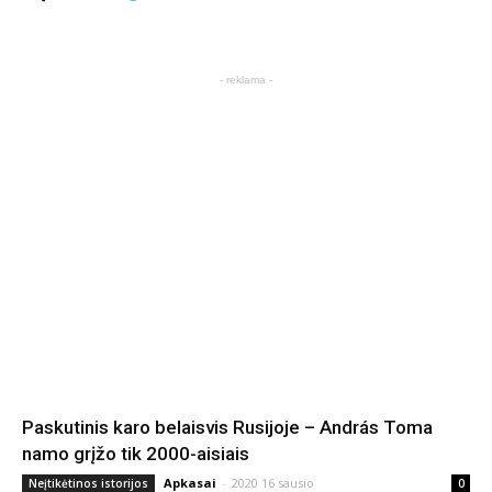
- reklama -
Paskutinis karo belaisvis Rusijoje – András Toma
namo grįžo tik 2000-aisiais
Apkasai
-
2020 16 sausio
Neįtikėtinos istorijos
0