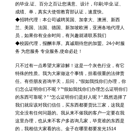
的毕业.证、百分之百让您满意、设计，印刷;毕业.证、
成绩、单，真实大使馆教育部认证，速度快。
◆招聘代理：本公司诚聘英国、加拿大、澳洲、新西
兰、美国、法国、德国、新加坡欧洲，亚洲各地代理人
员，如果你有业余时间，有兴趣就请联系我们
◆校园代理，报酬丰厚。真诚期待您的加盟。24小时服
务 为您服务 专业服务,使命必赴！
只不过有一点希望大家谅解！这是一个灰色行业，有它
特殊的性质。我为大家做这个事情，担着很重的法律责
任。有些朋友咨询半天，后问，“假如我找你们办理，你
们怎么证明你们不呢？”“假如我找你们办理怎么证明你们
的东西可靠呢？” “怎么证明你们是好人呢？“.既然选择了
我们就应该对我们信任，买东西都要货比三家，这我是
完全没有任何问题的。我从来不催我的客户一定要在我
这里办理，也从来不客户多咨询几家，毕竟谁的东西是
的，我相信大家看的出。金子在哪里都要发光1514