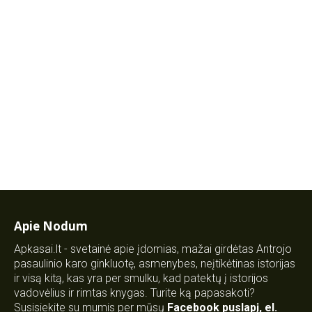
Apie Nodum
Apkasai.lt - svetainė apie įdomias, mažai girdėtas Antrojo
pasaulinio karo ginkluotę, asmenybes, neįtikėtinas istorijas
ir visą kitą, kas yra per smulku, kad patektų į istorijos
vadovėlius ir rimtas knygas. Turite ką papasakoti?
Susisiekite su mumis per mūsų
Facebook puslapį
,
el.