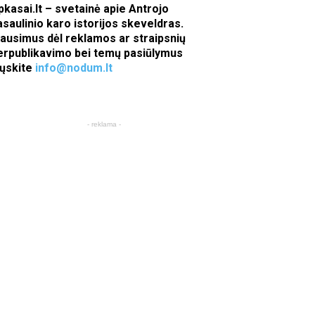
pkasai.lt – svetainė apie Antrojo
asaulinio karo istorijos skeveldras.
lausimus dėl reklamos ar straipsnių
erpublikavimo bei temų pasiūlymus
iųskite
info@nodum.lt
- reklama -