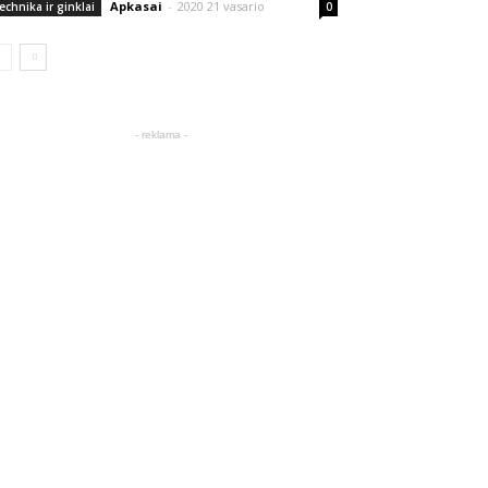
Apkasai
-
2020 21 vasario
echnika ir ginklai
0
- reklama -