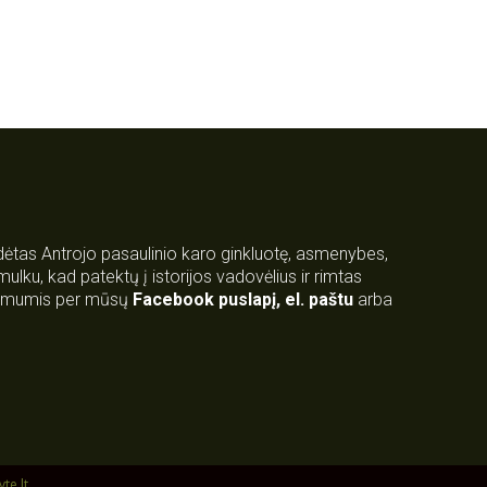
rdėtas Antrojo pasaulinio karo ginkluotę, asmenybes,
 smulku, kad patektų į istorijos vadovėlius ir rimtas
su mumis per mūsų
Facebook puslapį
,
el. paštu
arba
yte.lt