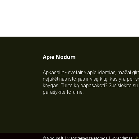
Apie Nodum
Apkasai.lt - svetainė apie įdomias, mažai gi
neįtikėtinas istorijas ir visą kitą, kas yra per
knygas. Turite ką papasakoti? Susisiekite 
parašykite forume.
© Nodum.lt | Visos teisės saugomos | Sprendimas:
Sb