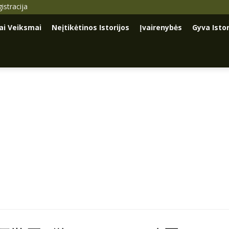
istracija
iai Veiksmai
Neįtikėtinos Istorijos
Įvairenybės
Gyva Istor