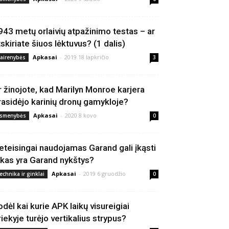
943 metų orlaivių atpažinimo testas – ar
tskiriate šiuos lėktuvus? (1 dalis)
Apkasai
-
2019 18 lapkričio
vairenybės
3
r žinojote, kad Marilyn Monroe karjera
rasidėjo karinių dronų gamykloje?
Apkasai
-
2020 8 kovo
smenybės
0
eteisingai naudojamas Garand gali įkąsti
 kas yra Garand nykštys?
Apkasai
-
2019 6 gruodžio
echnika ir ginklai
0
odėl kai kurie APK laikų visureigiai
riekyje turėjo vertikalius strypus?