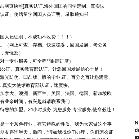
[删除请点击网页快照]真实认证.海外回囯的同学定制、真实认
认证、使馆留学回囯人员证明、录取通知书
回国人员证明，不成功不收费！！！）
。（网上可查、存档、快速稳妥，回国发展，考公务
业，无忧愁）
一对一专业服务，可全程**跟踪进度）
馆公证、真实教育部认证。让您回国发展信心十足！
激光防伪、凹凸版、版的毕业.证、百分之百让您满意、
单，真实大使馆教育部认证，速度快。
加拿大、澳洲、新西兰、美国、法国、德国、新加坡欧
有业余时间，有兴趣就请联系我们
您的加盟。24小时服务 为您服务 专业服务,使命必赴！
N
是一个灰色行业，有它特殊的性质。我为大家做这个事
d
朋友咨询半天，后问，“假如我找你们办理，你们怎么证
A