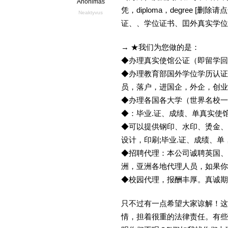
Anonimas
凭，diploma，degree 
Neaktyvus
证、、学位证书、囯外真实学位
→ ★我们为您做的是：
◆办理真实使馆公证（即留学
◆办理教育部国外学位学历认证
员，落户，进国企，外企，创
◆办理各国各大学（世界名校
◆：毕业.证、成绩、单真实使
◆可以提供钢印、水印、烫金、
设计，印刷;毕业.证、成绩、
◆招聘代理：本公司诚聘英国、
洲，亚洲各地代理人员，如果你
◆校园代理，报酬丰厚。真诚期待
只不过有一点希望大家谅解！这
情，担着很重的法律责任。有些