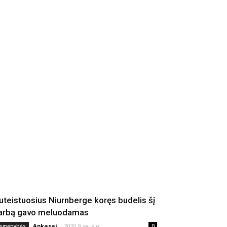
uteistuosius Niurnberge koręs budelis šį
arbą gavo meluodamas
Apkasai
-
2020 9 sausio
smenybės
0