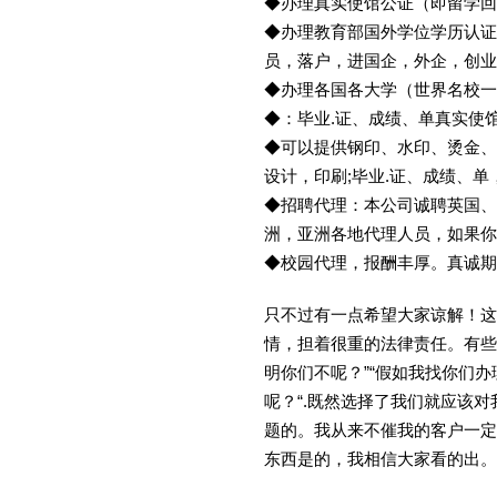
◆办理真实使馆公证（即留学
◆办理教育部国外学位学历认证
员，落户，进国企，外企，创
◆办理各国各大学（世界名校
◆：毕业.证、成绩、单真实使
◆可以提供钢印、水印、烫金、
设计，印刷;毕业.证、成绩、
◆招聘代理：本公司诚聘英国、
洲，亚洲各地代理人员，如果你
◆校园代理，报酬丰厚。真诚期待
只不过有一点希望大家谅解！这
情，担着很重的法律责任。有些
明你们不呢？”“假如我找你们办
呢？“.既然选择了我们就应该
题的。我从来不催我的客户一定
东西是的，我相信大家看的出。金