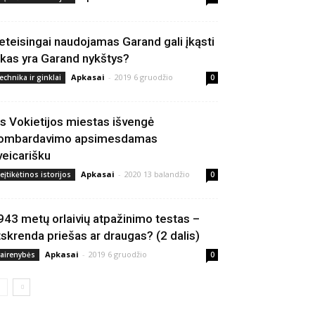
eteisingai naudojamas Garand gali įkąsti
 kas yra Garand nykštys?
Apkasai
-
2019 6 gruodžio
echnika ir ginklai
0
is Vokietijos miestas išvengė
ombardavimo apsimesdamas
veicarišku
Apkasai
-
2020 13 balandžio
eįtikėtinos istorijos
0
943 metų orlaivių atpažinimo testas –
tskrenda priešas ar draugas? (2 dalis)
Apkasai
-
2019 6 gruodžio
vairenybės
0