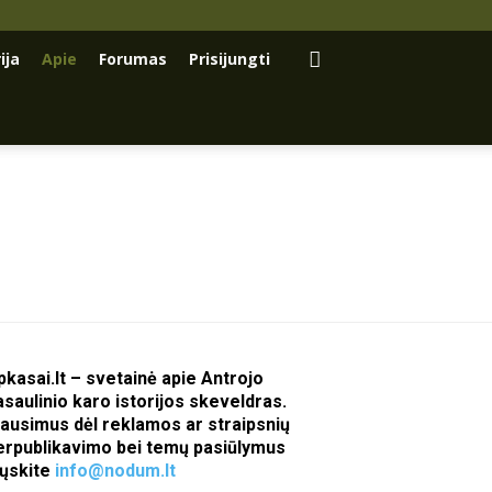
ija
Apie
Forumas
Prisijungti
pkasai.lt – svetainė apie Antrojo
asaulinio karo istorijos skeveldras.
lausimus dėl reklamos ar straipsnių
erpublikavimo bei temų pasiūlymus
iųskite
info@nodum.lt