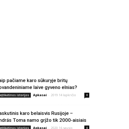
aip pačiame karo sūkuryje britų
ovandeniniame laive gyveno elnias?
Apkasai
-
2019 14 lapkričio
eįtikėtinos istorijos
0
askutinis karo belaisvis Rusijoje –
ndrás Toma namo grįžo tik 2000-aisiais
Apkasai
-
2020 16 sausio
eįtikėtinos istorijos
0