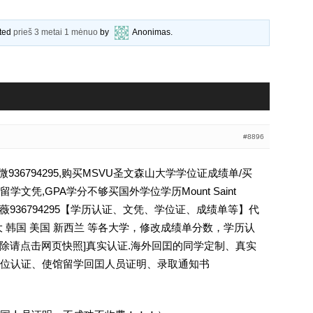
ated
prieš 3 metai 1 mėnuo
by
Anonimas
.
#8896
36794295,购买MSVU圣文森山大学学位证成绩单/买
文凭,GPA学分不够买国外学位学历Mount Saint
MSVU学历Q薇936794295【学历认证、文凭、学位证、成绩单等】代
 韩国 美国 新西兰 等各大学，修改成绩单分数，学历认
ee [删除请点击网页快照]真实认证.海外回囯的同学定制、真实
位认证、使馆留学回囯人员证明、录取通知书