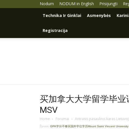
Nodum
NODUM in English
Prisijungti
Reg
Technika Ir Ginklai
Asmenybės
Karin
Registracija
买加拿大大学留学毕业证学
MSV
Home
›
Forumai
›
Antrasis pasaulinis karas Lietuvo
Žymos:
GPA学分不够买国外学位学历Mount Saint Vincent Universit