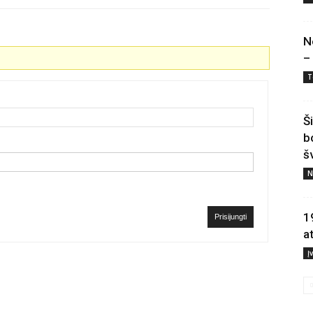
N
–
T
Š
b
š
N
1
Prisijungti
a
Į