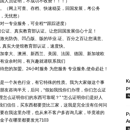
回国人员证明，不成功不收费！！！）
。（网上可查、存档、快速稳妥，回国发展，考公务
业，无忧愁）
一对一专业服务，可全程**跟踪进度）
馆公证、真实教育部认证。让您回国发展信心十足！
激光防伪、凹凸版、版的毕业.证、百分之百让您满意、
单，真实大使馆教育部认证，速度快。
加拿大、澳洲、新西兰、美国、法国、德国、新加坡欧
有业余时间，有兴趣就请联系我们
您的加盟。24小时服务 为您服务 专业服务,使命必赴！
K
是一个灰色行业，有它特殊的性质。我为大家做这个事
p
朋友咨询半天，后问，“假如我找你们办理，你们怎么证
N
理怎么证明你们的东西可靠呢？” “怎么证明你们是好人
对我们信任，买东西都要货比三家，这我是完全没有任何问
要在我这里办理，也从来不客户多咨询几家，毕竟谁的
P
子在哪里都要发光7103
A
N