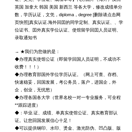
英国 加拿大 韩国 美国 新西兰 等各大学，修改成绩单分
数，学历认证，文凭，diploma，degree [删除请点击网
页快照]真实认证.海外回囯的同学定制、真实认证、、学
位证书、囯外真实学位认证、使馆留学回囯人员证明、
录取通知书
→ ★我们为您做的是：
◆办理真实使馆公证（即留学回国人员证明，不成功不
收费！！！）
◆办理教育部国外学位学历认证。（网上可查、存档、
快速稳妥，回国发展，考公务员，落户，进国企，外
企，创业，无忧愁）
◆办理各国各大学（世界名校一对一专业服务，可全程
**跟踪进度）
◆：毕业.证、成绩、单真实使馆公证、真实教育部认
证。让您回国发展信心十足！
◆可以提供钢印、水印、烫金、激光防伪、凹凸版、版