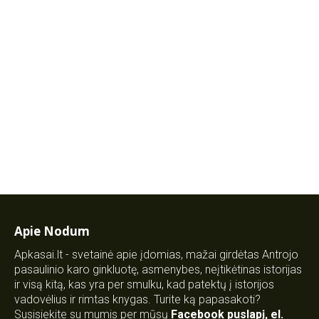
Apie Nodum
Apkasai.lt - svetainė apie įdomias, mažai girdėtas Antrojo
pasaulinio karo ginkluotę, asmenybes, neįtikėtinas istorijas
ir visą kitą, kas yra per smulku, kad patektų į istorijos
vadovėlius ir rimtas knygas. Turite ką papasakoti?
Susisiekite su mumis per mūsų
Facebook puslapį
,
el.