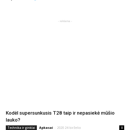
- reklama -
Kodėl supersunkusis T28 taip ir nepasiekė mūšio
lauko?
Apkasai
-
2020 24 birželio
Technika ir ginklai
0