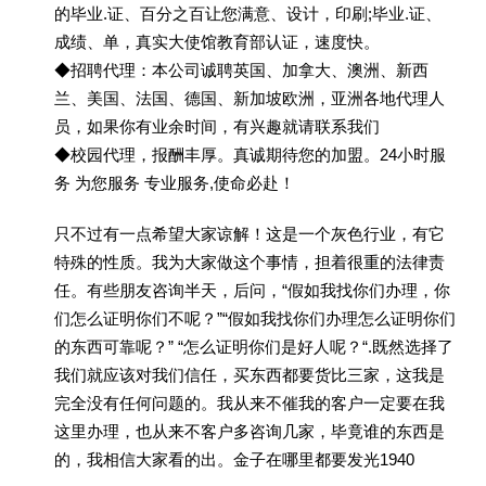
的毕业.证、百分之百让您满意、设计，印刷;毕业.证、
成绩、单，真实大使馆教育部认证，速度快。
◆招聘代理：本公司诚聘英国、加拿大、澳洲、新西
兰、美国、法国、德国、新加坡欧洲，亚洲各地代理人
员，如果你有业余时间，有兴趣就请联系我们
◆校园代理，报酬丰厚。真诚期待您的加盟。24小时服
务 为您服务 专业服务,使命必赴！
只不过有一点希望大家谅解！这是一个灰色行业，有它
特殊的性质。我为大家做这个事情，担着很重的法律责
任。有些朋友咨询半天，后问，“假如我找你们办理，你
们怎么证明你们不呢？”“假如我找你们办理怎么证明你们
的东西可靠呢？” “怎么证明你们是好人呢？“.既然选择了
我们就应该对我们信任，买东西都要货比三家，这我是
完全没有任何问题的。我从来不催我的客户一定要在我
这里办理，也从来不客户多咨询几家，毕竟谁的东西是
的，我相信大家看的出。金子在哪里都要发光1940