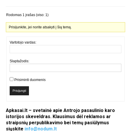
Rodomas 1 įrašas (viso: 1)
Prisijunkite, jei norite atsakyti į šią temą.
Vartotojo vardas:
Slaptažodis:
Prisiminti duomenis
Prisijungti
Apkasai.lt – svetainė apie Antrojo pasaulinio karo
istorijos skeveldras. Klausimus dėl reklamos ar
straipsnių perpublikavimo bei temų pasiūlymus
siųskite
info@nodum.lt