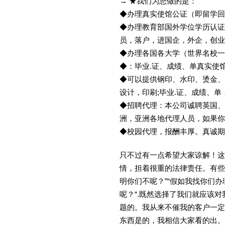
→ ★我们为您做的是：
◆办理真实使馆公证（即留学
◆办理教育部国外学位学历认证
员，落户，进国企，外企，创
◆办理各国各大学（世界名校
◆：毕业.证、成绩、单真实使
◆可以提供钢印、水印、烫金、
设计，印刷;毕业.证、成绩、
◆招聘代理：本公司诚聘英国、
洲，亚洲各地代理人员，如果你
◆校园代理，报酬丰厚。真诚期待
只不过有一点希望大家谅解！这
情，担着很重的法律责任。有些
明你们不呢？”“假如我找你们办
呢？“.既然选择了我们就应该
题的。我从来不催我的客户一定
东西是的，我相信大家看的出。金