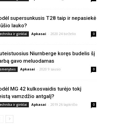
odėl supersunkusis T28 taip ir nepasiekė
ūšio lauko?
Apkasai
-
2020 24 birželio
echnika ir ginklai
0
uteistuosius Niurnberge koręs budelis šį
arbą gavo meluodamas
Apkasai
-
2020 9 sausio
smenybės
0
odėl MG 42 kulkosvaidis turėjo tokį
eistą vamzdžio antgalį?
Apkasai
-
2019 26 lapkričio
echnika ir ginklai
0