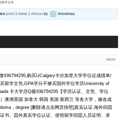
购买留学文凭
ated
prieš 3 metai 1 mėnuo
by
Anonimas
.
#9283
6794295,购买UCalgary卡尔加里大学学位证成绩单/
文凭,GPA学分不够买国外学位学历University of
 UC-Canada 卡大学历Q薇936794295【学历认证、文凭、学位
澳洲英国 加拿大 韩国 美国 新西兰 等各大学，修改成
oma，degree [删除请点击网页快照]真实认证.海外回囯
证书、囯外真实学位认证、使馆留学回囯人员证明、录