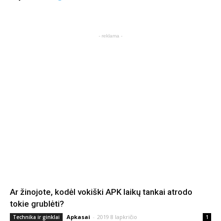
- reklama -
Ar žinojote, kodėl vokiški APK laikų tankai atrodo
tokie grublėti?
Apkasai
-
2019 8 lapkričio
Technika ir ginklai
1