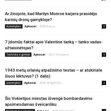
Ar žinojote, kad Marilyn Monroe karjera prasidėjo
karinių dronų gamykloje?
Apkasai
-
2020 8 kovo
Asmenybės
0
7 įdomūs faktai apie Valentine tanką – tanko vadas-
užtaisinėtojas?
Apkasai
-
2021 14 vasario
Technika ir ginklai
0
1943 metų orlaivių atpažinimo testas – ar atskiriate
šiuos lėktuvus? (1 dalis)
Apkasai
-
2019 18 lapkričio
Įvairenybės
3
Šis Vokietijos miestas išvengė bombardavimo
apsimesdamas šveicarišku
Apkasai
-
2020 13 balandžio