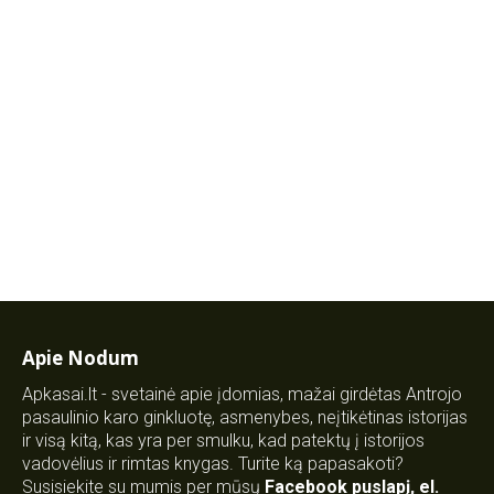
Apie Nodum
Apkasai.lt - svetainė apie įdomias, mažai girdėtas Antrojo
pasaulinio karo ginkluotę, asmenybes, neįtikėtinas istorijas
ir visą kitą, kas yra per smulku, kad patektų į istorijos
vadovėlius ir rimtas knygas. Turite ką papasakoti?
Susisiekite su mumis per mūsų
Facebook puslapį
,
el.