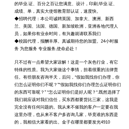
的毕业.证、百分之百让您满意、设计，印刷;毕业.证、
成绩、单，真实大使馆教育部认证，速度快。
◆招聘代理：本公司诚聘英国、加拿大、澳洲、新西
兰、美国、法国、德国、新加坡欧洲，亚洲各地代理人
员，如果你有业余时间，有兴趣就请联系我们
◆校园代理，报酬丰厚。真诚期待您的加盟。24小时服
务 为您服务 专业服务,使命必赴！
只不过有一点希望大家谅解！这是一个灰色行业，有它
特殊的性质。我为大家做这个事情，担着很重的法律责
任。有些朋友咨询半天，后问，“假如我找你们办理，你
们怎么证明你们不呢？”“假如我找你们办理怎么证明你们
的东西可靠呢？” “怎么证明你们是好人呢？“.既然选择了
我们就应该对我们信任，买东西都要货比三家，这我是
完全没有任何问题的。我从来不催我的客户一定要在我
这里办理，也从来不客户多咨询几家，毕竟谁的东西是
的，我相信大家看的出。金子在哪里都要发光4910