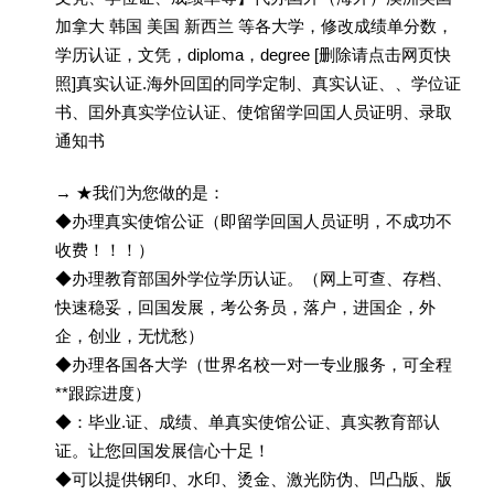
加拿大 韩国 美国 新西兰 等各大学，修改成绩单分数，
学历认证，文凭，diploma，degree [删除请点击网页快
照]真实认证.海外回囯的同学定制、真实认证、、学位证
书、囯外真实学位认证、使馆留学回囯人员证明、录取
通知书
→ ★我们为您做的是：
◆办理真实使馆公证（即留学回国人员证明，不成功不
收费！！！）
◆办理教育部国外学位学历认证。（网上可查、存档、
快速稳妥，回国发展，考公务员，落户，进国企，外
企，创业，无忧愁）
◆办理各国各大学（世界名校一对一专业服务，可全程
**跟踪进度）
◆：毕业.证、成绩、单真实使馆公证、真实教育部认
证。让您回国发展信心十足！
◆可以提供钢印、水印、烫金、激光防伪、凹凸版、版