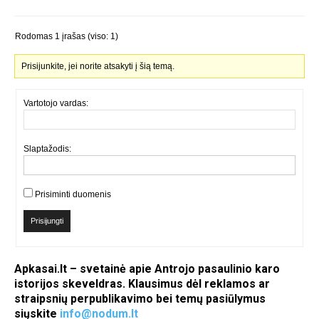
Rodomas 1 įrašas (viso: 1)
Prisijunkite, jei norite atsakyti į šią temą.
Vartotojo vardas:
Slaptažodis:
Prisiminti duomenis
Prisijungti
Apkasai.lt – svetainė apie Antrojo pasaulinio karo
istorijos skeveldras. Klausimus dėl reklamos ar
straipsnių perpublikavimo bei temų pasiūlymus
siųskite
info@nodum.lt