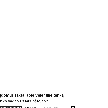
 įdomūs faktai apie Valentine tanką –
anko vadas-užtaisinėtojas?
Apkasai
-
2021 14 vasario
echnika ir ginklai
0