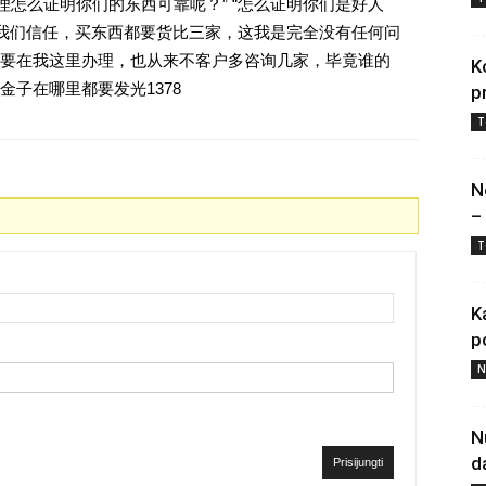
理怎么证明你们的东西可靠呢？” “怎么证明你们是好人
对我们信任，买东西都要货比三家，这我是完全没有任何问
要在我这里办理，也从来不客户多咨询几家，毕竟谁的
K
子在哪里都要发光1378
p
T
N
–
T
K
p
N
N
d
Prisijungti