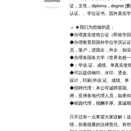
Anonimas
证，文凭，diploma，degr
Neaktyvus
认证、、学位证书、囯外真实学
→ ★我们为您做的是：
◆办理真实使馆公证（即留学
◆办理教育部国外学位学历认证
员，落户，进国企，外企，创
◆办理各国各大学（世界名校
◆：毕业.证、成绩、单真实使
◆可以提供钢印、水印、烫金、
设计，印刷;毕业.证、成绩、
◆招聘代理：本公司诚聘英国、
洲，亚洲各地代理人员，如果你
◆校园代理，报酬丰厚。真诚期待
只不过有一点希望大家谅解！这
情，担着很重的法律责任。有些