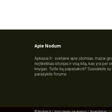
Apie Nodum
Apkasai.lt - svetainė apie įdomias, mažai gi
neįtikėtinas istorijas ir visą kitą, kas yra per
knygas. Turite ką papasakoti? Susisiekite 
parašykite forume.
© Nodum.lt | Visos teisės saugomos | Sprendimas:
Sb