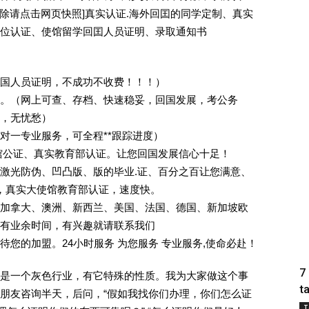
ee [删除请点击网页快照]真实认证.海外回囯的同学定制、真实
位认证、使馆留学回囯人员证明、录取通知书
回国人员证明，不成功不收费！！！）
。（网上可查、存档、快速稳妥，回国发展，考公务
业，无忧愁）
一对一专业服务，可全程**跟踪进度）
馆公证、真实教育部认证。让您回国发展信心十足！
激光防伪、凹凸版、版的毕业.证、百分之百让您满意、
单，真实大使馆教育部认证，速度快。
加拿大、澳洲、新西兰、美国、法国、德国、新加坡欧
有业余时间，有兴趣就请联系我们
您的加盟。24小时服务 为您服务 专业服务,使命必赴！
7
是一个灰色行业，有它特殊的性质。我为大家做这个事
t
朋友咨询半天，后问，“假如我找你们办理，你们怎么证
T