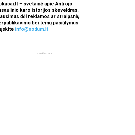
pkasai.lt – svetainė apie Antrojo
asaulinio karo istorijos skeveldras.
lausimus dėl reklamos ar straipsnių
erpublikavimo bei temų pasiūlymus
iųskite
info@nodum.lt
- reklama -