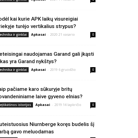
odėl kai kurie APK laikų visureigiai
riekyje turėjo vertikalius strypus?
Apkasai
-
2020 21 vasario
echnika ir ginklai
0
eteisingai naudojamas Garand gali įkąsti
 kas yra Garand nykštys?
Apkasai
-
2019 6 gruodžio
echnika ir ginklai
0
aip pačiame karo sūkuryje britų
ovandeniniame laive gyveno elnias?
Apkasai
-
2019 14 lapkričio
eįtikėtinos istorijos
0
uteistuosius Niurnberge koręs budelis šį
arbą gavo meluodamas