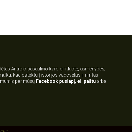
rdėtas Antrojo pasaulinio karo ginkluotę, asmenybes,
 smulku, kad patektų į istorijos vadovėlius ir rimtas
su mumis per mūsų
Facebook puslapį
,
el. paštu
arba
yte.lt