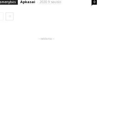
Apkasai
-
2020 9 sausio
smenybės
0
- reklama -