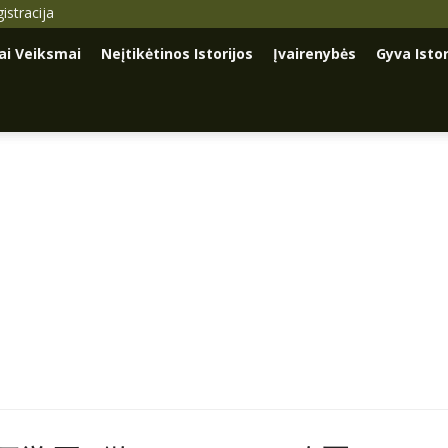
istracija
iai Veiksmai
Neįtikėtinos Istorijos
Įvairenybės
Gyva Istor