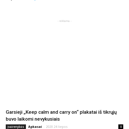
- reklama -
Garsieji „Keep calm and carry on“ plakatai iš tikrųjų
buvo laikomi nevykusiais
Apkasai
-
2020 24 liepos
Įvairenybės
0