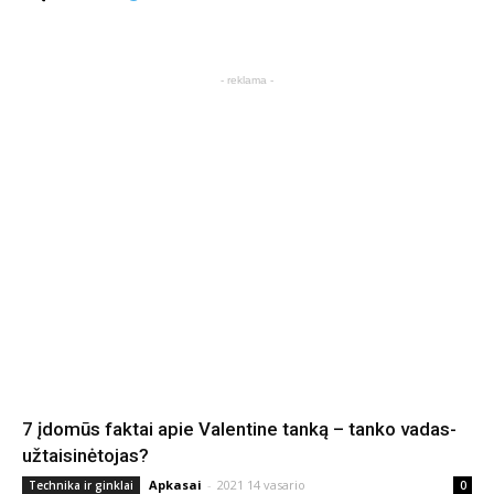
- reklama -
7 įdomūs faktai apie Valentine tanką – tanko vadas-
užtaisinėtojas?
Apkasai
-
2021 14 vasario
Technika ir ginklai
0