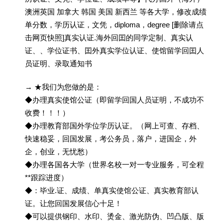
澳洲英国 加拿大 韩国 美国 新西兰 等各大学，修改成绩
单分数，学历认证，文凭，diploma，degree [删除请点
击网页快照]真实认证.海外回囯的同学定制、真实认
证、、学位证书、囯外真实学位认证、使馆留学回囯人
员证明、录取通知书
→ ★我们为您做的是：
◆办理真实使馆公证（即留学回国人员证明，不成功不
收费！！！）
◆办理教育部国外学位学历认证。（网上可查、存档、
快速稳妥，回国发展，考公务员，落户，进国企，外
企，创业，无忧愁）
◆办理各国各大学（世界名校一对一专业服务，可全程
**跟踪进度）
◆：毕业.证、成绩、单真实使馆公证、真实教育部认
证。让您回国发展信心十足！
◆可以提供钢印、水印、烫金、激光防伪、凹凸版、版