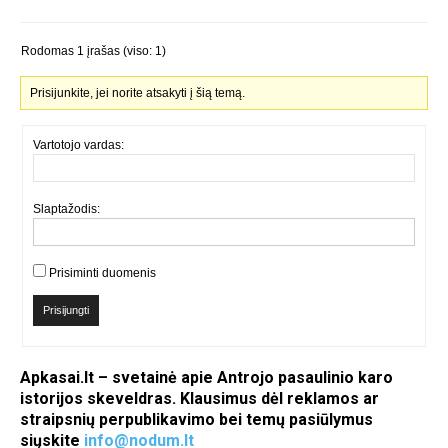
Rodomas 1 įrašas (viso: 1)
Prisijunkite, jei norite atsakyti į šią temą.
Vartotojo vardas:
Slaptažodis:
Prisiminti duomenis
Prisijungti
Apkasai.lt – svetainė apie Antrojo pasaulinio karo
istorijos skeveldras. Klausimus dėl reklamos ar
straipsnių perpublikavimo bei temų pasiūlymus
siųskite
info@nodum.lt