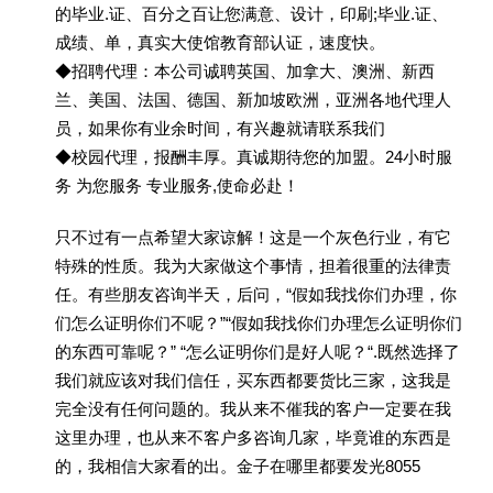
的毕业.证、百分之百让您满意、设计，印刷;毕业.证、
成绩、单，真实大使馆教育部认证，速度快。
◆招聘代理：本公司诚聘英国、加拿大、澳洲、新西
兰、美国、法国、德国、新加坡欧洲，亚洲各地代理人
员，如果你有业余时间，有兴趣就请联系我们
◆校园代理，报酬丰厚。真诚期待您的加盟。24小时服
务 为您服务 专业服务,使命必赴！
只不过有一点希望大家谅解！这是一个灰色行业，有它
特殊的性质。我为大家做这个事情，担着很重的法律责
任。有些朋友咨询半天，后问，“假如我找你们办理，你
们怎么证明你们不呢？”“假如我找你们办理怎么证明你们
的东西可靠呢？” “怎么证明你们是好人呢？“.既然选择了
我们就应该对我们信任，买东西都要货比三家，这我是
完全没有任何问题的。我从来不催我的客户一定要在我
这里办理，也从来不客户多咨询几家，毕竟谁的东西是
的，我相信大家看的出。金子在哪里都要发光8055