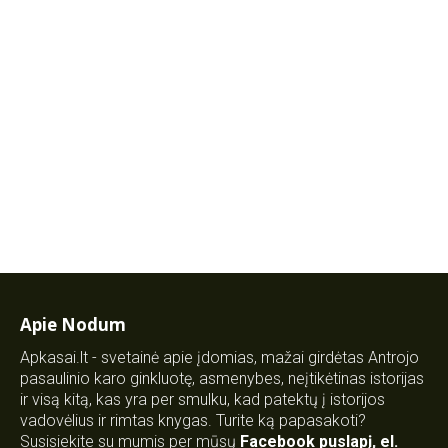
Apie Nodum
Apkasai.lt - svetainė apie įdomias, mažai girdėtas Antrojo
pasaulinio karo ginkluotę, asmenybes, neįtikėtinas istorijas
ir visą kitą, kas yra per smulku, kad patektų į istorijos
vadovėlius ir rimtas knygas. Turite ką papasakoti?
Susisiekite su mumis per mūsų
Facebook puslapį
,
el.