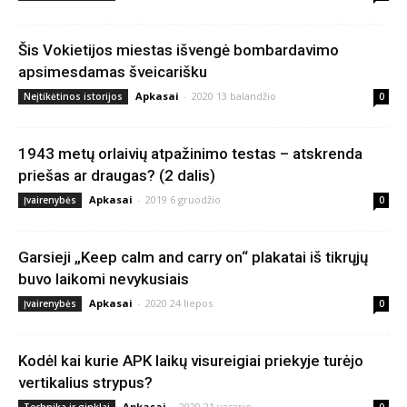
Šis Vokietijos miestas išvengė bombardavimo
apsimesdamas šveicarišku
Apkasai
-
2020 13 balandžio
Neįtikėtinos istorijos
0
1943 metų orlaivių atpažinimo testas – atskrenda
priešas ar draugas? (2 dalis)
Apkasai
-
2019 6 gruodžio
Įvairenybės
0
Garsieji „Keep calm and carry on“ plakatai iš tikrųjų
buvo laikomi nevykusiais
Apkasai
-
2020 24 liepos
Įvairenybės
0
Kodėl kai kurie APK laikų visureigiai priekyje turėjo
vertikalius strypus?
Apkasai
-
2020 21 vasario