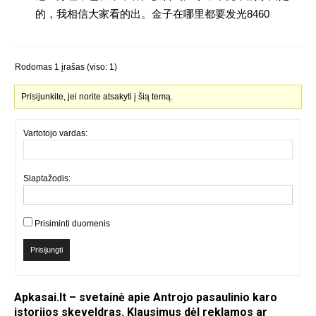
的，我相信大家看的出。金子在哪里都要发光8460
Rodomas 1 įrašas (viso: 1)
Prisijunkite, jei norite atsakyti į šią temą.
Vartotojo vardas:
Slaptažodis:
Prisiminti duomenis
Prisijungti
Apkasai.lt – svetainė apie Antrojo pasaulinio karo
istorijos skeveldras. Klausimus dėl reklamos ar