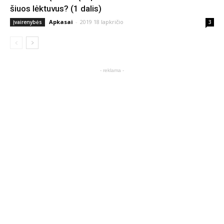
šiuos lėktuvus? (1 dalis)
Apkasai
-
2019 18 lapkričio
Įvairenybės
3
- reklama -