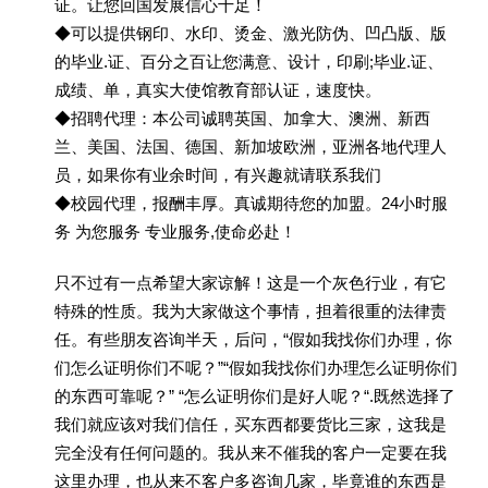
证。让您回国发展信心十足！
◆可以提供钢印、水印、烫金、激光防伪、凹凸版、版
的毕业.证、百分之百让您满意、设计，印刷;毕业.证、
成绩、单，真实大使馆教育部认证，速度快。
◆招聘代理：本公司诚聘英国、加拿大、澳洲、新西
兰、美国、法国、德国、新加坡欧洲，亚洲各地代理人
员，如果你有业余时间，有兴趣就请联系我们
◆校园代理，报酬丰厚。真诚期待您的加盟。24小时服
务 为您服务 专业服务,使命必赴！
只不过有一点希望大家谅解！这是一个灰色行业，有它
特殊的性质。我为大家做这个事情，担着很重的法律责
任。有些朋友咨询半天，后问，“假如我找你们办理，你
们怎么证明你们不呢？”“假如我找你们办理怎么证明你们
的东西可靠呢？” “怎么证明你们是好人呢？“.既然选择了
我们就应该对我们信任，买东西都要货比三家，这我是
完全没有任何问题的。我从来不催我的客户一定要在我
这里办理，也从来不客户多咨询几家，毕竟谁的东西是