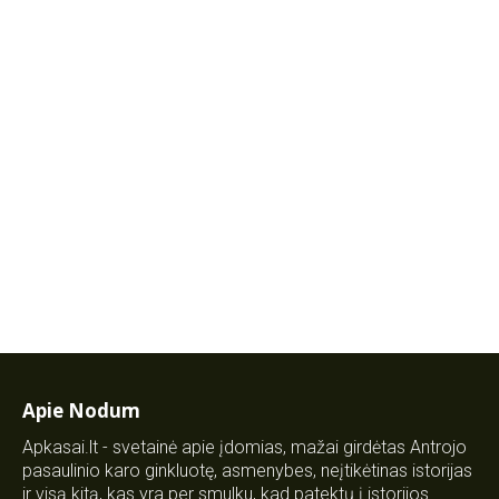
Apie Nodum
Apkasai.lt - svetainė apie įdomias, mažai girdėtas Antrojo
pasaulinio karo ginkluotę, asmenybes, neįtikėtinas istorijas
ir visą kitą, kas yra per smulku, kad patektų į istorijos