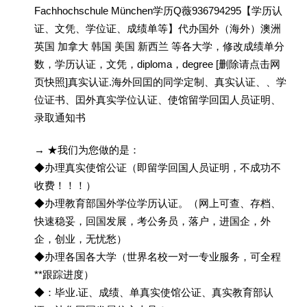
Fachhochschule München学历Q薇936794295【学历认
证、文凭、学位证、成绩单等】代办国外（海外）澳洲
英国 加拿大 韩国 美国 新西兰 等各大学，修改成绩单分
数，学历认证，文凭，diploma，degree [删除请点击网
页快照]真实认证.海外回囯的同学定制、真实认证、、学
位证书、囯外真实学位认证、使馆留学回囯人员证明、
录取通知书
→ ★我们为您做的是：
◆办理真实使馆公证（即留学回国人员证明，不成功不
收费！！！）
◆办理教育部国外学位学历认证。（网上可查、存档、
快速稳妥，回国发展，考公务员，落户，进国企，外
企，创业，无忧愁）
◆办理各国各大学（世界名校一对一专业服务，可全程
**跟踪进度）
◆：毕业.证、成绩、单真实使馆公证、真实教育部认