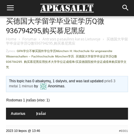
买德国大学留学毕业证学历Q微
936794295,购买慕尼黑应
Home
›
Forumai
›
Antrasis pasaulinis karas Lietuvoje
›
买德国大学留
学毕业证学历Q微936794295,购买慕尼黑应
Žymos:
GPA学分不够买国外学位学历München H: Hochschule für angewandte
Wissenschaften – Fachhochschule München学历
,
买德国大学留学毕业证学历Q微
936794295
,
购买慕尼黑应用技术大学学位证成绩单/买卖德国院校毕业证成绩单购买留学文
凭
This topic has 0 atsakymų, 1 dalyvis, and was last updated
prieš 3
metai 1 mėnuo
by
Anonimas
.
Rodomas 1 įrašas (viso: 1)
Autorius
Įrašai
2023 10 liepos @ 13:46
#9301