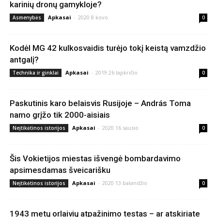
karinių dronų gamykloje?
Apkasai
-
2020 8 kovo
Asmenybės
0
Kodėl MG 42 kulkosvaidis turėjo tokį keistą vamzdžio
antgalį?
Apkasai
-
2019 26 lapkričio
Technika ir ginklai
0
Paskutinis karo belaisvis Rusijoje – András Toma
namo grįžo tik 2000-aisiais
Apkasai
-
2020 16 sausio
Neįtikėtinos istorijos
0
Šis Vokietijos miestas išvengė bombardavimo
apsimesdamas šveicarišku
Apkasai
-
2020 13 balandžio
Neįtikėtinos istorijos
0
1943 metų orlaivių atpažinimo testas – ar atskiriate