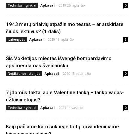
Apkasai
-
2019 26 lapkričio
Technika ir ginklai
0
1943 metų orlaivių atpažinimo testas – ar atskiriate
šiuos lėktuvus? (1 dalis)
Apkasai
-
2019 18 lapkričio
Įvairenybės
3
Šis Vokietijos miestas išvengė bombardavimo
apsimesdamas šveicarišku
Apkasai
-
2020 13 balandžio
Neįtikėtinos istorijos
0
7 įdomūs faktai apie Valentine tanką – tanko vadas-
užtaisinėtojas?
Apkasai
-
2021 14 vasario
Technika ir ginklai
0
Kaip pačiame karo sūkuryje britų povandeniniame
laive gyveno elnias?