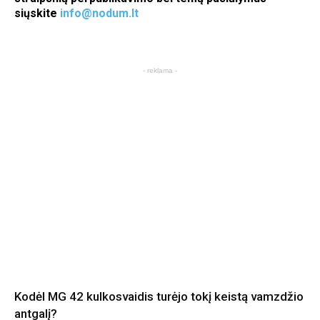
siųskite
info@nodum.lt
- reklama -
Kodėl MG 42 kulkosvaidis turėjo tokį keistą vamzdžio
antgalį?