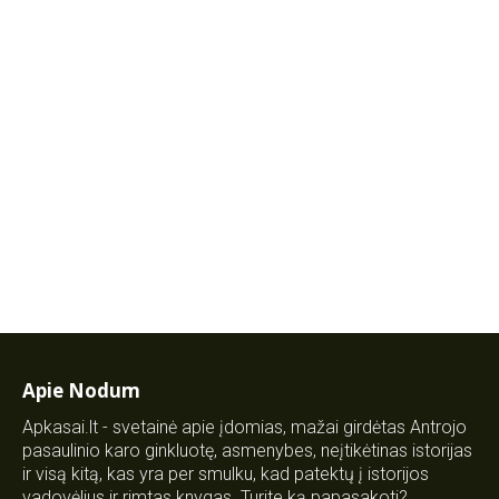
Apie Nodum
Apkasai.lt - svetainė apie įdomias, mažai girdėtas Antrojo
pasaulinio karo ginkluotę, asmenybes, neįtikėtinas istorijas
ir visą kitą, kas yra per smulku, kad patektų į istorijos
vadovėlius ir rimtas knygas. Turite ką papasakoti?