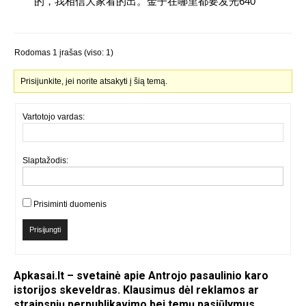
的，我相信大家看的出。金子在哪里都要发光640
Rodomas 1 įrašas (viso: 1)
Prisijunkite, jei norite atsakyti į šią temą.
Vartotojo vardas:
Slaptažodis:
Prisiminti duomenis
Prisijungti
Apkasai.lt – svetainė apie Antrojo pasaulinio karo
istorijos skeveldras. Klausimus dėl reklamos ar
straipsnių perpublikavimo bei temų pasiūlymus