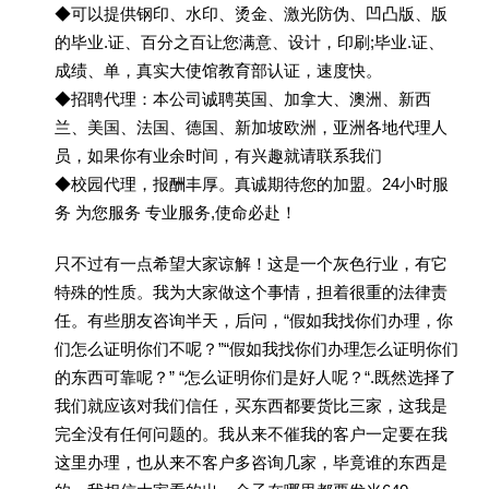
◆可以提供钢印、水印、烫金、激光防伪、凹凸版、版
的毕业.证、百分之百让您满意、设计，印刷;毕业.证、
成绩、单，真实大使馆教育部认证，速度快。
◆招聘代理：本公司诚聘英国、加拿大、澳洲、新西
兰、美国、法国、德国、新加坡欧洲，亚洲各地代理人
员，如果你有业余时间，有兴趣就请联系我们
◆校园代理，报酬丰厚。真诚期待您的加盟。24小时服
务 为您服务 专业服务,使命必赴！
只不过有一点希望大家谅解！这是一个灰色行业，有它
特殊的性质。我为大家做这个事情，担着很重的法律责
任。有些朋友咨询半天，后问，“假如我找你们办理，你
们怎么证明你们不呢？”“假如我找你们办理怎么证明你们
的东西可靠呢？” “怎么证明你们是好人呢？“.既然选择了
我们就应该对我们信任，买东西都要货比三家，这我是
完全没有任何问题的。我从来不催我的客户一定要在我
这里办理，也从来不客户多咨询几家，毕竟谁的东西是