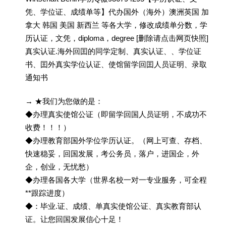
凭、学位证、成绩单等】代办国外（海外）澳洲英国 加
拿大 韩国 美国 新西兰 等各大学，修改成绩单分数，学
历认证，文凭，diploma，degree [删除请点击网页快照]
真实认证.海外回囯的同学定制、真实认证、、学位证
书、囯外真实学位认证、使馆留学回囯人员证明、录取
通知书
→ ★我们为您做的是：
◆办理真实使馆公证（即留学回国人员证明，不成功不
收费！！！）
◆办理教育部国外学位学历认证。（网上可查、存档、
快速稳妥，回国发展，考公务员，落户，进国企，外
企，创业，无忧愁）
◆办理各国各大学（世界名校一对一专业服务，可全程
**跟踪进度）
◆：毕业.证、成绩、单真实使馆公证、真实教育部认
证。让您回国发展信心十足！