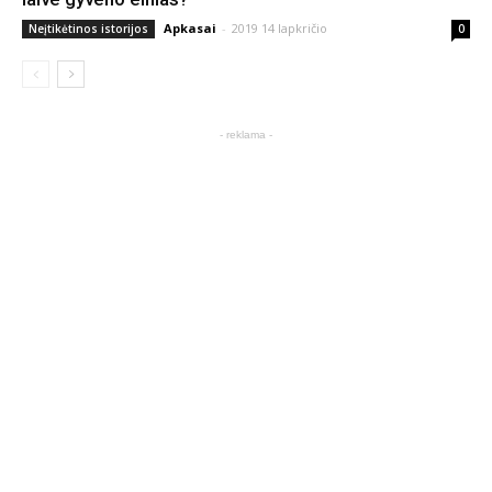
Apkasai
-
2019 14 lapkričio
Neįtikėtinos istorijos
0
- reklama -