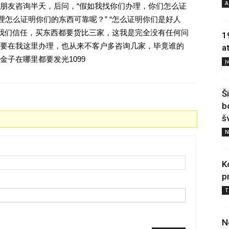
A
朋友咨询半天，后问，“假如我找你们办理，你们怎么证
理怎么证明你们的东西可靠呢？” “怎么证明你们是好人
对我们信任，买东西都要货比三家，这我是完全没有任何问
1
要在我这里办理，也从来不客户多咨询几家，毕竟谁的
a
子在哪里都要发光1099
Į
Š
b
š
N
K
p
T
N