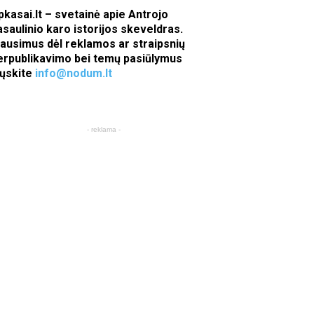
pkasai.lt – svetainė apie Antrojo
asaulinio karo istorijos skeveldras.
lausimus dėl reklamos ar straipsnių
erpublikavimo bei temų pasiūlymus
iųskite
info@nodum.lt
- reklama -