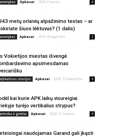
Apkasai
-
2020 9 sausio
smenybės
0
943 metų orlaivių atpažinimo testas – ar
tskiriate šiuos lėktuvus? (1 dalis)
Apkasai
-
2019 18 lapkričio
vairenybės
3
is Vokietijos miestas išvengė
ombardavimo apsimesdamas
veicarišku
Apkasai
-
2020 13 balandžio
eįtikėtinos istorijos
0
odėl kai kurie APK laikų visureigiai
riekyje turėjo vertikalius strypus?
Apkasai
-
2020 21 vasario
echnika ir ginklai
0
eteisingai naudojamas Garand gali įkąsti