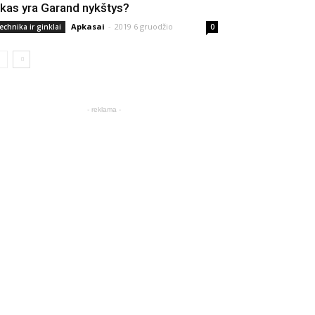
 kas yra Garand nykštys?
Apkasai
-
2019 6 gruodžio
echnika ir ginklai
0
- reklama -