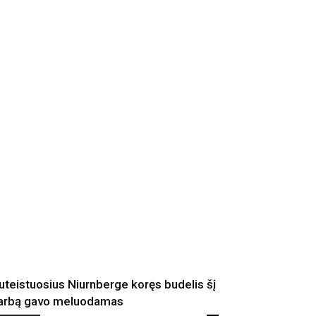
uteistuosius Niurnberge koręs budelis šį
arbą gavo meluodamas