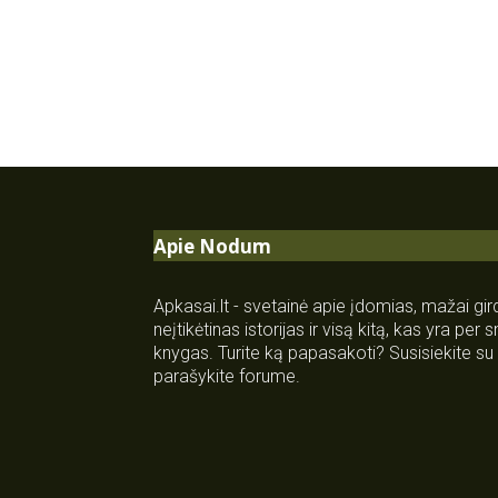
Apie Nodum
Apkasai.lt - svetainė apie įdomias, mažai gi
neįtikėtinas istorijas ir visą kitą, kas yra per
knygas. Turite ką papasakoti? Susisiekite 
parašykite forume.