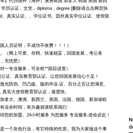
】代办国外（海外）澳洲英国 加拿大 韩国 美国 新西
认证，文凭，diploma，degree [删除请点击网页快
定制、真实认证、、学位证书、囯外真实学位认证、使馆留
回国人员证明，不成功不收费！！！）
。（网上可查、存档、快速稳妥，回国发展，考公务
业，无忧愁）
一对一专业服务，可全程**跟踪进度）
馆公证、真实教育部认证。让您回国发展信心十足！
激光防伪、凹凸版、版的毕业.证、百分之百让您满意、
单，真实大使馆教育部认证，速度快。
加拿大、澳洲、新西兰、美国、法国、德国、新加坡欧
有业余时间，有兴趣就请联系我们
您的加盟。24小时服务 为您服务 专业服务,使命必赴！
N
d
是一个灰色行业，有它特殊的性质。我为大家做这个事