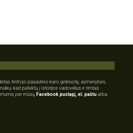
rdėtas Antrojo pasaulinio karo ginkluotę, asmenybes,
 smulku, kad patektų į istorijos vadovėlius ir rimtas
su mumis per mūsų
Facebook puslapį
,
el. paštu
arba