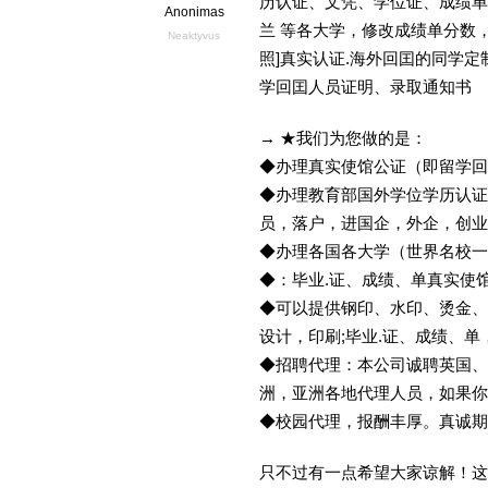
历认证、文凭、学位证、成绩单等
Anonimas
兰 等各大学，修改成绩单分数，学历
Neaktyvus
照]真实认证.海外回囯的同学
学回囯人员证明、录取通知书
→ ★我们为您做的是：
◆办理真实使馆公证（即留学
◆办理教育部国外学位学历认证
员，落户，进国企，外企，创
◆办理各国各大学（世界名校
◆：毕业.证、成绩、单真实使
◆可以提供钢印、水印、烫金、
设计，印刷;毕业.证、成绩、
◆招聘代理：本公司诚聘英国、
洲，亚洲各地代理人员，如果你
◆校园代理，报酬丰厚。真诚期待
只不过有一点希望大家谅解！这