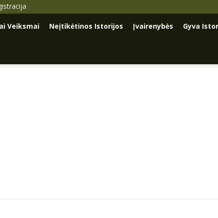
istracija
iai Veiksmai
Neįtikėtinos Istorijos
Įvairenybės
Gyva Istor