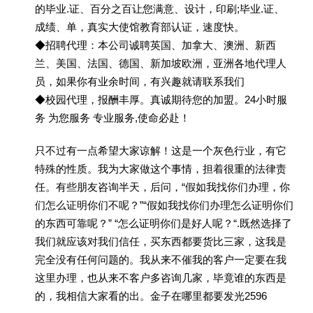
的毕业.证、百分之百让您满意、设计，印刷;毕业.证、
成绩、单，真实大使馆教育部认证，速度快。
◆招聘代理：本公司诚聘英国、加拿大、澳洲、新西
兰、美国、法国、德国、新加坡欧洲，亚洲各地代理人
员，如果你有业余时间，有兴趣就请联系我们
◆校园代理，报酬丰厚。真诚期待您的加盟。24小时服
务 为您服务 专业服务,使命必赴！
只不过有一点希望大家谅解！这是一个灰色行业，有它
特殊的性质。我为大家做这个事情，担着很重的法律责
任。有些朋友咨询半天，后问，“假如我找你们办理，你
们怎么证明你们不呢？”“假如我找你们办理怎么证明你们
的东西可靠呢？” “怎么证明你们是好人呢？“.既然选择了
我们就应该对我们信任，买东西都要货比三家，这我是
完全没有任何问题的。我从来不催我的客户一定要在我
这里办理，也从来不客户多咨询几家，毕竟谁的东西是
的，我相信大家看的出。金子在哪里都要发光2596