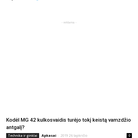
- reklama -
Kodėl MG 42 kulkosvaidis turėjo tokį keistą vamzdžio
antgalį?
Apkasai
-
2019 26 lapkričio
Technika ir ginklai
0