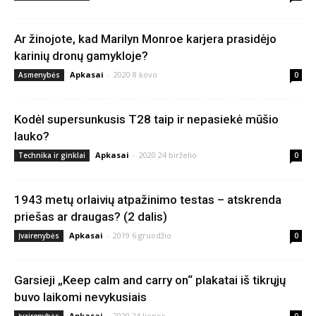
Ar žinojote, kad Marilyn Monroe karjera prasidėjo
karinių dronų gamykloje?
Apkasai
-
2020 8 kovo
Asmenybės
0
Kodėl supersunkusis T28 taip ir nepasiekė mūšio
lauko?
Apkasai
-
2020 24 birželio
Technika ir ginklai
0
1943 metų orlaivių atpažinimo testas – atskrenda
priešas ar draugas? (2 dalis)
Apkasai
-
2019 6 gruodžio
Įvairenybės
0
Garsieji „Keep calm and carry on“ plakatai iš tikrųjų
buvo laikomi nevykusiais
Apkasai
-
2020 24 liepos