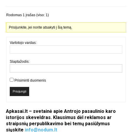
Rodomas 1 įrašas (viso: 1)
Prisijunkite, jei norite atsakyti į šią temą.
Vartotojo vardas:
Slaptažodis:
Prisiminti duomenis
Prisijungti
Apkasai.lt – svetainė apie Antrojo pasaulinio karo
istorijos skeveldras. Klausimus dėl reklamos ar
straipsnių perpublikavimo bei temų pasiūlymus
siųskite
info@nodum.lt