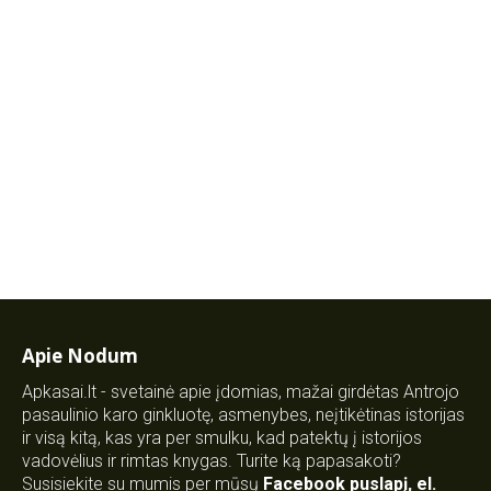
Apie Nodum
Apkasai.lt - svetainė apie įdomias, mažai girdėtas Antrojo
pasaulinio karo ginkluotę, asmenybes, neįtikėtinas istorijas
ir visą kitą, kas yra per smulku, kad patektų į istorijos
vadovėlius ir rimtas knygas. Turite ką papasakoti?
Susisiekite su mumis per mūsų
Facebook puslapį
,
el.