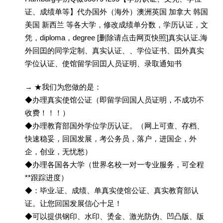
证、成绩单等】代办国外（海外）澳洲英国 加拿大 韩国
美国 新西兰 等各大学，修改成绩单分数，学历认证，文
凭，diploma，degree [删除请点击网页快照]真实认证.海
外回囯的同学定制、真实认证、、学位证书、囯外真实
学位认证、使馆留学回囯人员证明、录取通知书
→ ★我们为您做的是：
◆办理真实使馆公证（即留学回国人员证明，不成功不
收费！！！）
◆办理教育部国外学位学历认证。（网上可查、存档、
快速稳妥，回国发展，考公务员，落户，进国企，外
企，创业，无忧愁）
◆办理各国各大学（世界名校一对一专业服务，可全程
**跟踪进度）
◆：毕业.证、成绩、单真实使馆公证、真实教育部认
证。让您回国发展信心十足！
◆可以提供钢印、水印、烫金、激光防伪、凹凸版、版