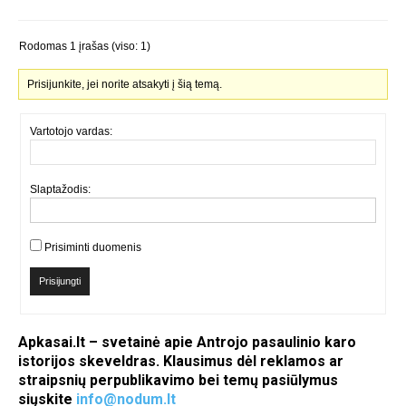
Rodomas 1 įrašas (viso: 1)
Prisijunkite, jei norite atsakyti į šią temą.
Vartotojo vardas:
Slaptažodis:
Prisiminti duomenis
Prisijungti
Apkasai.lt – svetainė apie Antrojo pasaulinio karo
istorijos skeveldras. Klausimus dėl reklamos ar
straipsnių perpublikavimo bei temų pasiūlymus
siųskite
info@nodum.lt