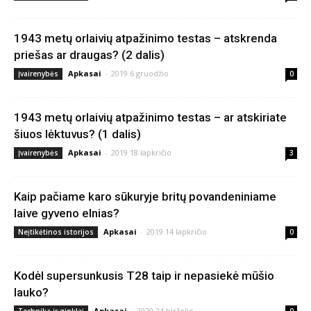
1943 metų orlaivių atpažinimo testas – atskrenda
priešas ar draugas? (2 dalis)
Apkasai
-
2019 6 gruodžio
Įvairenybės
0
1943 metų orlaivių atpažinimo testas – ar atskiriate
šiuos lėktuvus? (1 dalis)
Apkasai
-
2019 18 lapkričio
Įvairenybės
3
Kaip pačiame karo sūkuryje britų povandeniniame
laive gyveno elnias?
Apkasai
-
2019 14 lapkričio
Neįtikėtinos istorijos
0
Kodėl supersunkusis T28 taip ir nepasiekė mūšio
lauko?
Apkasai
-
2020 24 birželio