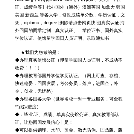
证、成绩单等】代办国外（海外）澳洲英国 加拿大 韩国
美国 新西兰 等各大学，修改成绩单分数，学历认证，文
凭，diploma，degree [删除请点击网页快照]真实认证.海
外回囯的同学定制、真实认证、、学位证书、囯外真实
学位认证、使馆留学回囯人员证明、录取通知书
→ ★我们为您做的是：
◆办理真实使馆公证（即留学回国人员证明，不成功不
收费！！！）
◆办理教育部国外学位学历认证。（网上可查、存档、
快速稳妥，回国发展，考公务员，落户，进国企，外
企，创业，无忧愁）
◆办理各国各大学（世界名校一对一专业服务，可全程
**跟踪进度）
◆：毕业.证、成绩、单真实使馆公证、真实教育部认
证。让您回国发展信心十足！
◆可以提供钢印、水印、烫金、激光防伪、凹凸版、版