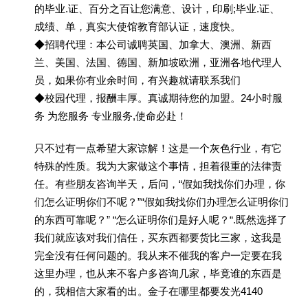
的毕业.证、百分之百让您满意、设计，印刷;毕业.证、
成绩、单，真实大使馆教育部认证，速度快。
◆招聘代理：本公司诚聘英国、加拿大、澳洲、新西
兰、美国、法国、德国、新加坡欧洲，亚洲各地代理人
员，如果你有业余时间，有兴趣就请联系我们
◆校园代理，报酬丰厚。真诚期待您的加盟。24小时服
务 为您服务 专业服务,使命必赴！
只不过有一点希望大家谅解！这是一个灰色行业，有它
特殊的性质。我为大家做这个事情，担着很重的法律责
任。有些朋友咨询半天，后问，“假如我找你们办理，你
们怎么证明你们不呢？”“假如我找你们办理怎么证明你们
的东西可靠呢？” “怎么证明你们是好人呢？“.既然选择了
我们就应该对我们信任，买东西都要货比三家，这我是
完全没有任何问题的。我从来不催我的客户一定要在我
这里办理，也从来不客户多咨询几家，毕竟谁的东西是
的，我相信大家看的出。金子在哪里都要发光4140