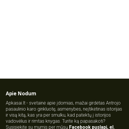
Apie Nodum
Apkasai.lt - svetainė apie įdomias, mažai girdėtas Antrojo
pasaulinio karo ginkluotę, asmenybes, neįtikėtinas istorijas
ir visą kitą, kas yra per smulku, kad patektų į istorijos
vadovėlius ir rimtas knygas. Turite ką papasakoti?
Susisiekite su mumis per mūsų
Facebook puslapį
,
el.