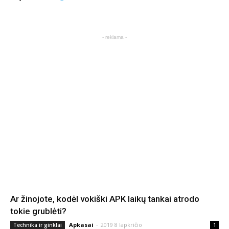
- reklama -
Ar žinojote, kodėl vokiški APK laikų tankai atrodo
tokie grublėti?
Apkasai
-
2019 8 lapkričio
Technika ir ginklai
1