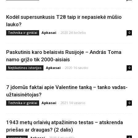
Kodėl supersunkusis T28 taip ir nepasiekė mūšio
lauko?
Apkasai
-
2020 24 birželio
Technika ir ginklai
0
Paskutinis karo belaisvis Rusijoje – András Toma
namo grįžo tik 2000-aisiais
Apkasai
-
2020 16 sausio
Neįtikėtinos istorijos
0
7 įdomūs faktai apie Valentine tanką – tanko vadas-
užtaisinėtojas?
Apkasai
-
2021 14 vasario
Technika ir ginklai
0
1943 metų orlaivių atpažinimo testas – atskrenda
priešas ar draugas? (2 dalis)
Apkasai
-
2019 6 gruodžio