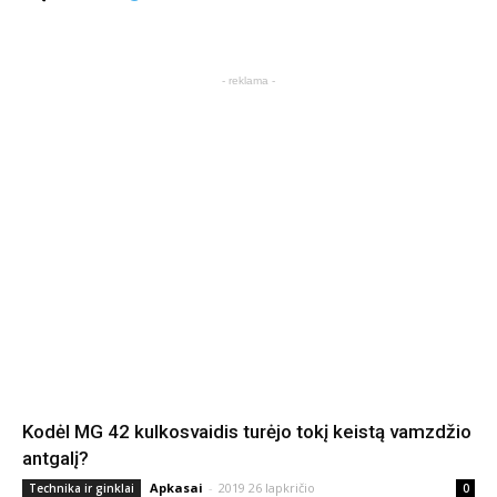
- reklama -
Kodėl MG 42 kulkosvaidis turėjo tokį keistą vamzdžio
antgalį?
Apkasai
-
2019 26 lapkričio
Technika ir ginklai
0