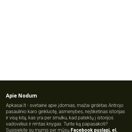
Apie Nodum
Apkasai.lt - svetainė apie įdomias, mažai girdėtas Antrojo
pasaulinio karo ginkluotę, asmenybes, neįtikėtinas istorijas
ir visą kitą, kas yra per smulku, kad patektų į istorijos
vadovėlius ir rimtas knygas. Turite ką papasakoti?
Susisiekite su mumis per mūsų
Facebook puslapį
,
el.