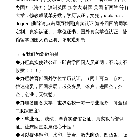
办国外（海外）澳洲英国 加拿大 韩国 美国 新西兰 等各
大学，修改成绩单分数，学历认证，文凭，diploma，
degree [删除请点击网页快照]真实认证.海外回囯的同学
定制、真实认证、、学位证书、囯外真实学位认证、使
馆留学回囯人员证明、录取通知书
→ ★我们为您做的是：
◆办理真实使馆公证（即留学回国人员证明，不成功不
收费！！！）
◆办理教育部国外学位学历认证。（网上可查、存档、
快速稳妥，回国发展，考公务员，落户，进国企，外
企，创业，无忧愁）
◆办理各国各大学（世界名校一对一专业服务，可全程
**跟踪进度）
◆：毕业.证、成绩、单真实使馆公证、真实教育部认
证。让您回国发展信心十足！
◆可以提供钢印、水印、烫金、激光防伪、凹凸版、版