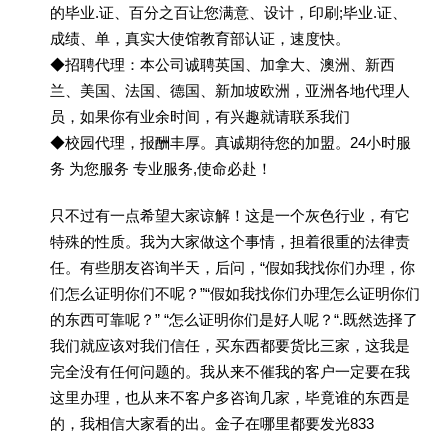
的毕业.证、百分之百让您满意、设计，印刷;毕业.证、
成绩、单，真实大使馆教育部认证，速度快。
◆招聘代理：本公司诚聘英国、加拿大、澳洲、新西
兰、美国、法国、德国、新加坡欧洲，亚洲各地代理人
员，如果你有业余时间，有兴趣就请联系我们
◆校园代理，报酬丰厚。真诚期待您的加盟。24小时服
务 为您服务 专业服务,使命必赴！
只不过有一点希望大家谅解！这是一个灰色行业，有它
特殊的性质。我为大家做这个事情，担着很重的法律责
任。有些朋友咨询半天，后问，“假如我找你们办理，你
们怎么证明你们不呢？”“假如我找你们办理怎么证明你们
的东西可靠呢？” “怎么证明你们是好人呢？“.既然选择了
我们就应该对我们信任，买东西都要货比三家，这我是
完全没有任何问题的。我从来不催我的客户一定要在我
这里办理，也从来不客户多咨询几家，毕竟谁的东西是
的，我相信大家看的出。金子在哪里都要发光833