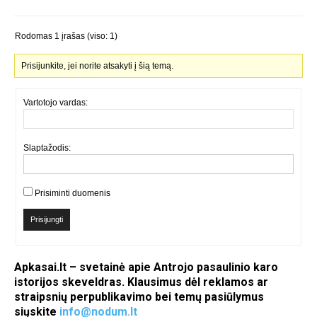
Rodomas 1 įrašas (viso: 1)
Prisijunkite, jei norite atsakyti į šią temą.
Vartotojo vardas:
Slaptažodis:
Prisiminti duomenis
Prisijungti
Apkasai.lt – svetainė apie Antrojo pasaulinio karo
istorijos skeveldras. Klausimus dėl reklamos ar
straipsnių perpublikavimo bei temų pasiūlymus
siųskite
info@nodum.lt