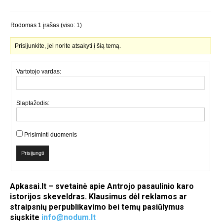
Rodomas 1 įrašas (viso: 1)
Prisijunkite, jei norite atsakyti į šią temą.
Vartotojo vardas:
Slaptažodis:
Prisiminti duomenis
Prisijungti
Apkasai.lt – svetainė apie Antrojo pasaulinio karo
istorijos skeveldras. Klausimus dėl reklamos ar
straipsnių perpublikavimo bei temų pasiūlymus
siųskite
info@nodum.lt