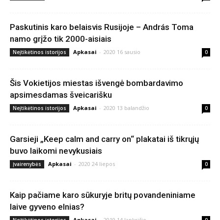
Paskutinis karo belaisvis Rusijoje – András Toma
namo grįžo tik 2000-aisiais
Apkasai
-
2020 16 sausio
Neįtikėtinos istorijos
0
Šis Vokietijos miestas išvengė bombardavimo
apsimesdamas šveicarišku
Apkasai
-
2020 13 balandžio
Neįtikėtinos istorijos
0
Garsieji „Keep calm and carry on“ plakatai iš tikrųjų
buvo laikomi nevykusiais
Apkasai
-
2020 24 liepos
Įvairenybės
0
Kaip pačiame karo sūkuryje britų povandeniniame
laive gyveno elnias?
Apkasai
-
2019 14 lapkričio