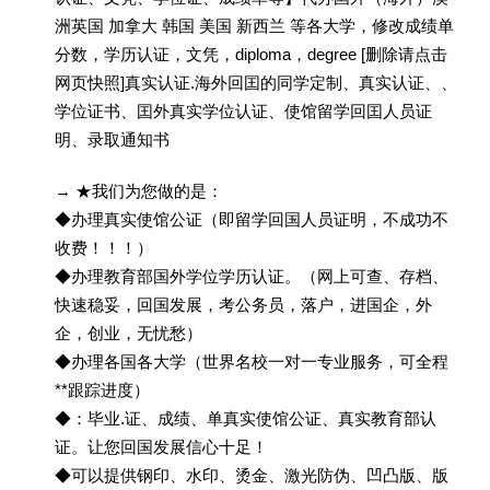
洲英国 加拿大 韩国 美国 新西兰 等各大学，修改成绩单
分数，学历认证，文凭，diploma，degree [删除请点击
网页快照]真实认证.海外回囯的同学定制、真实认证、、
学位证书、囯外真实学位认证、使馆留学回囯人员证
明、录取通知书
→ ★我们为您做的是：
◆办理真实使馆公证（即留学回国人员证明，不成功不
收费！！！）
◆办理教育部国外学位学历认证。（网上可查、存档、
快速稳妥，回国发展，考公务员，落户，进国企，外
企，创业，无忧愁）
◆办理各国各大学（世界名校一对一专业服务，可全程
**跟踪进度）
◆：毕业.证、成绩、单真实使馆公证、真实教育部认
证。让您回国发展信心十足！
◆可以提供钢印、水印、烫金、激光防伪、凹凸版、版