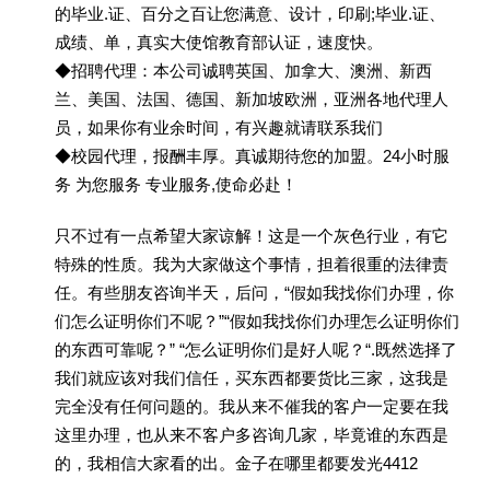
的毕业.证、百分之百让您满意、设计，印刷;毕业.证、
成绩、单，真实大使馆教育部认证，速度快。
◆招聘代理：本公司诚聘英国、加拿大、澳洲、新西
兰、美国、法国、德国、新加坡欧洲，亚洲各地代理人
员，如果你有业余时间，有兴趣就请联系我们
◆校园代理，报酬丰厚。真诚期待您的加盟。24小时服
务 为您服务 专业服务,使命必赴！
只不过有一点希望大家谅解！这是一个灰色行业，有它
特殊的性质。我为大家做这个事情，担着很重的法律责
任。有些朋友咨询半天，后问，“假如我找你们办理，你
们怎么证明你们不呢？”“假如我找你们办理怎么证明你们
的东西可靠呢？” “怎么证明你们是好人呢？“.既然选择了
我们就应该对我们信任，买东西都要货比三家，这我是
完全没有任何问题的。我从来不催我的客户一定要在我
这里办理，也从来不客户多咨询几家，毕竟谁的东西是
的，我相信大家看的出。金子在哪里都要发光4412