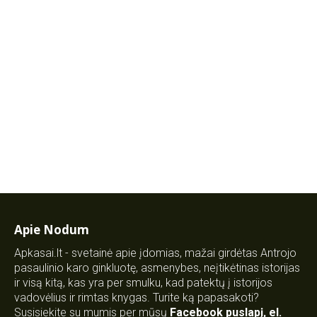
Apie Nodum
Apkasai.lt - svetainė apie įdomias, mažai girdėtas Antrojo
pasaulinio karo ginkluotę, asmenybes, neįtikėtinas istorijas
ir visą kitą, kas yra per smulku, kad patektų į istorijos
vadovėlius ir rimtas knygas. Turite ką papasakoti?
Susisiekite su mumis per mūsų
Facebook puslapį
,
el.