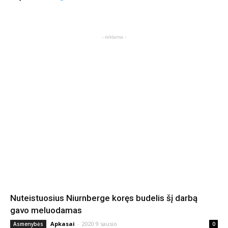
- reklama -
Nuteistuosius Niurnberge koręs budelis šį darbą
gavo meluodamas
Apkasai
-
2020 9 sausio
Asmenybės
0