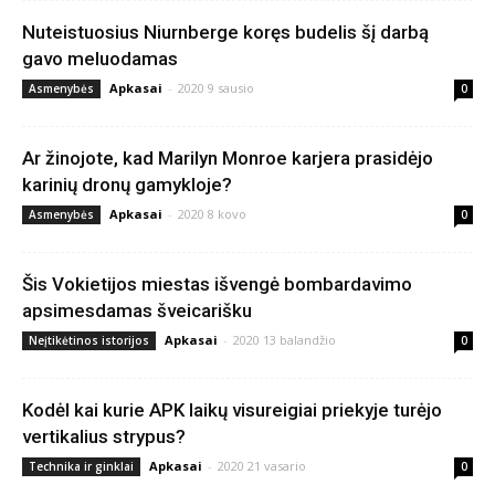
Nuteistuosius Niurnberge koręs budelis šį darbą
gavo meluodamas
Apkasai
-
2020 9 sausio
Asmenybės
0
Ar žinojote, kad Marilyn Monroe karjera prasidėjo
karinių dronų gamykloje?
Apkasai
-
2020 8 kovo
Asmenybės
0
Šis Vokietijos miestas išvengė bombardavimo
apsimesdamas šveicarišku
Apkasai
-
2020 13 balandžio
Neįtikėtinos istorijos
0
Kodėl kai kurie APK laikų visureigiai priekyje turėjo
vertikalius strypus?
Apkasai
-
2020 21 vasario
Technika ir ginklai
0