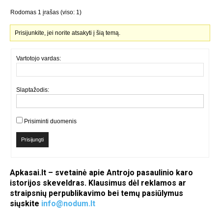
Rodomas 1 įrašas (viso: 1)
Prisijunkite, jei norite atsakyti į šią temą.
Vartotojo vardas:
Slaptažodis:
Prisiminti duomenis
Prisijungti
Apkasai.lt – svetainė apie Antrojo pasaulinio karo
istorijos skeveldras. Klausimus dėl reklamos ar
straipsnių perpublikavimo bei temų pasiūlymus
siųskite
info@nodum.lt