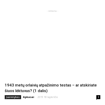
- reklama -
1943 metų orlaivių atpažinimo testas – ar atskiriate
šiuos lėktuvus? (1 dalis)
Apkasai
-
2019 18 lapkričio
Įvairenybės
3