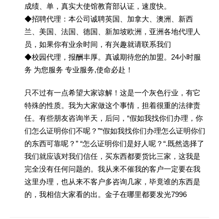
成绩、单，真实大使馆教育部认证，速度快。
◆招聘代理：本公司诚聘英国、加拿大、澳洲、新西
兰、美国、法国、德国、新加坡欧洲，亚洲各地代理人
员，如果你有业余时间，有兴趣就请联系我们
◆校园代理，报酬丰厚。真诚期待您的加盟。24小时服
务 为您服务 专业服务,使命必赴！
只不过有一点希望大家谅解！这是一个灰色行业，有它
特殊的性质。我为大家做这个事情，担着很重的法律责
任。有些朋友咨询半天，后问，“假如我找你们办理，你
们怎么证明你们不呢？”“假如我找你们办理怎么证明你们
的东西可靠呢？” “怎么证明你们是好人呢？“.既然选择了
我们就应该对我们信任，买东西都要货比三家，这我是
完全没有任何问题的。我从来不催我的客户一定要在我
这里办理，也从来不客户多咨询几家，毕竟谁的东西是
的，我相信大家看的出。金子在哪里都要发光7996