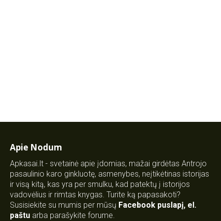
Apie Nodum
Apkasai.lt - svetainė apie įdomias, mažai girdėtas Antrojo
pasaulinio karo ginkluotę, asmenybes, neįtikėtinas istorijas
ir visą kitą, kas yra per smulku, kad patektų į istorijos
vadovėlius ir rimtas knygas. Turite ką papasakoti?
Susisiekite su mumis per mūsų
Facebook puslapį
,
el.
paštu
arba parašykite forume.