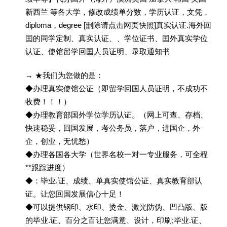
新西兰 等各大学，修改成绩单分数，学历认证，文凭，
diploma，degree [删除请点击网页快照]真实认证.海外回
囯的同学定制、真实认证、、学位证书、囯外真实学位
认证、使馆留学回囯人员证明、录取通知书
→ ★我们为您做的是：
◆办理真实使馆公证（即留学回国人员证明，不成功不
收费！！！）
◆办理教育部国外学位学历认证。（网上可查、存档、
快速稳妥，回国发展，考公务员，落户，进国企，外
企，创业，无忧愁）
◆办理各国各大学（世界名校一对一专业服务，可全程
**跟踪进度）
◆：毕业.证、成绩、单真实使馆公证、真实教育部认
证。让您回国发展信心十足！
◆可以提供钢印、水印、烫金、激光防伪、凹凸版、版
的毕业.证、百分之百让您满意、设计，印刷;毕业.证、