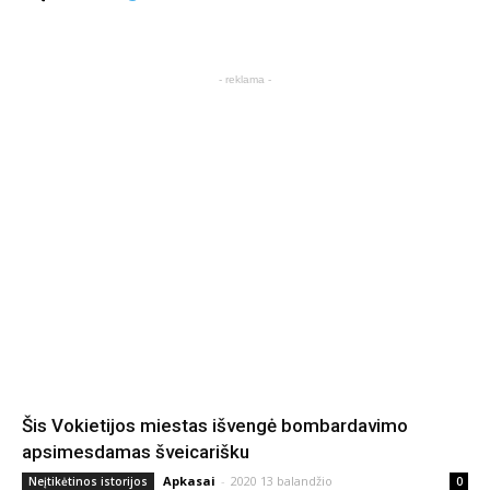
- reklama -
Šis Vokietijos miestas išvengė bombardavimo
apsimesdamas šveicarišku
Apkasai
-
2020 13 balandžio
Neįtikėtinos istorijos
0