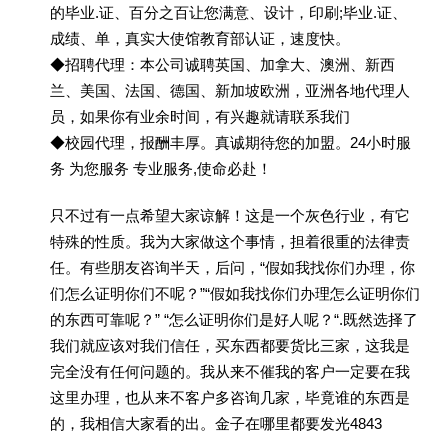
的毕业.证、百分之百让您满意、设计，印刷;毕业.证、
成绩、单，真实大使馆教育部认证，速度快。
◆招聘代理：本公司诚聘英国、加拿大、澳洲、新西
兰、美国、法国、德国、新加坡欧洲，亚洲各地代理人
员，如果你有业余时间，有兴趣就请联系我们
◆校园代理，报酬丰厚。真诚期待您的加盟。24小时服
务 为您服务 专业服务,使命必赴！
只不过有一点希望大家谅解！这是一个灰色行业，有它
特殊的性质。我为大家做这个事情，担着很重的法律责
任。有些朋友咨询半天，后问，“假如我找你们办理，你
们怎么证明你们不呢？”“假如我找你们办理怎么证明你们
的东西可靠呢？” “怎么证明你们是好人呢？“.既然选择了
我们就应该对我们信任，买东西都要货比三家，这我是
完全没有任何问题的。我从来不催我的客户一定要在我
这里办理，也从来不客户多咨询几家，毕竟谁的东西是
的，我相信大家看的出。金子在哪里都要发光4843