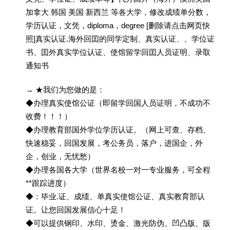
加拿大 韩国 美国 新西兰 等各大学，修改成绩单分数，
学历认证，文凭，diploma，degree [删除请点击网页快
照]真实认证.海外回囯的同学定制、真实认证、、学位证
书、囯外真实学位认证、使馆留学回囯人员证明、录取
通知书
→ ★我们为您做的是：
◆办理真实使馆公证（即留学回国人员证明，不成功不
收费！！！）
◆办理教育部国外学位学历认证。（网上可查、存档、
快速稳妥，回国发展，考公务员，落户，进国企，外
企，创业，无忧愁）
◆办理各国各大学（世界名校一对一专业服务，可全程
**跟踪进度）
◆：毕业.证、成绩、单真实使馆公证、真实教育部认
证。让您回国发展信心十足！
◆可以提供钢印、水印、烫金、激光防伪、凹凸版、版