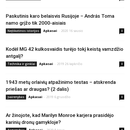
Paskutinis karo belaisvis Rusijoje – András Toma
namo grįžo tik 2000-aisiais
Apkasai
-
2020 16 sausio
Neįtikėtinos istorijos
0
Kodėl MG 42 kulkosvaidis turėjo tokį keistą vamzdžio
antgalį?
Apkasai
-
2019 26 lapkričio
Technika ir ginklai
0
1943 metų orlaivių atpažinimo testas – atskrenda
priešas ar draugas? (2 dalis)
Apkasai
-
2019 6 gruodžio
Įvairenybės
0
Ar žinojote, kad Marilyn Monroe karjera prasidėjo
karinių dronų gamykloje?
Apkasai
-
2020 8 kovo