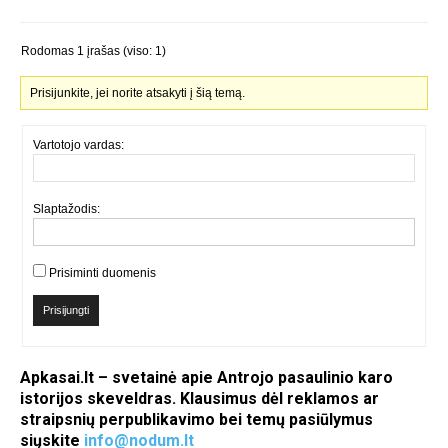
Rodomas 1 įrašas (viso: 1)
Prisijunkite, jei norite atsakyti į šią temą.
Vartotojo vardas:
Slaptažodis:
Prisiminti duomenis
Prisijungti
Apkasai.lt – svetainė apie Antrojo pasaulinio karo
istorijos skeveldras. Klausimus dėl reklamos ar
straipsnių perpublikavimo bei temų pasiūlymus
siųskite
info@nodum.lt