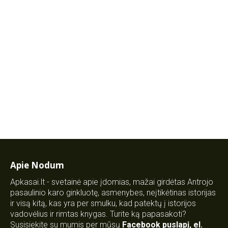
Apie Nodum
Apkasai.lt - svetainė apie įdomias, mažai girdėtas Antrojo
pasaulinio karo ginkluotę, asmenybes, neįtikėtinas istorijas
ir visą kitą, kas yra per smulku, kad patektų į istorijos
vadovėlius ir rimtas knygas. Turite ką papasakoti?
Susisiekite su mumis per mūsų
Facebook puslapį
,
el.