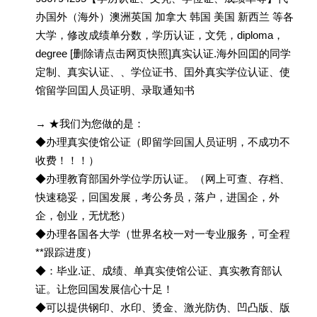
办国外（海外）澳洲英国 加拿大 韩国 美国 新西兰 等各
大学，修改成绩单分数，学历认证，文凭，diploma，
degree [删除请点击网页快照]真实认证.海外回囯的同学
定制、真实认证、、学位证书、囯外真实学位认证、使
馆留学回囯人员证明、录取通知书
→ ★我们为您做的是：
◆办理真实使馆公证（即留学回国人员证明，不成功不
收费！！！）
◆办理教育部国外学位学历认证。（网上可查、存档、
快速稳妥，回国发展，考公务员，落户，进国企，外
企，创业，无忧愁）
◆办理各国各大学（世界名校一对一专业服务，可全程
**跟踪进度）
◆：毕业.证、成绩、单真实使馆公证、真实教育部认
证。让您回国发展信心十足！
◆可以提供钢印、水印、烫金、激光防伪、凹凸版、版