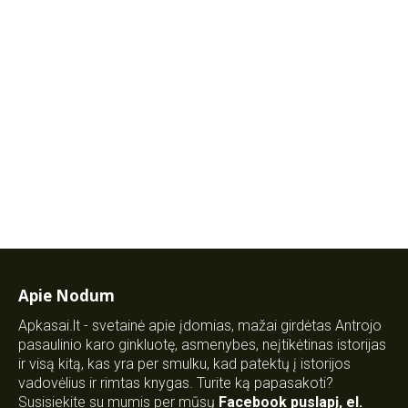
Apie Nodum
Apkasai.lt - svetainė apie įdomias, mažai girdėtas Antrojo
pasaulinio karo ginkluotę, asmenybes, neįtikėtinas istorijas
ir visą kitą, kas yra per smulku, kad patektų į istorijos
vadovėlius ir rimtas knygas. Turite ką papasakoti?
Susisiekite su mumis per mūsų
Facebook puslapį
,
el.