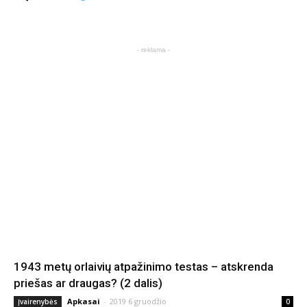
- reklama -
1943 metų orlaivių atpažinimo testas – atskrenda
priešas ar draugas? (2 dalis)
Apkasai
-
2019 6 gruodžio
Įvairenybės
0