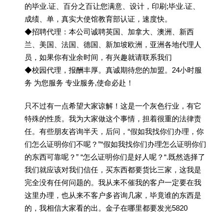
的毕业.证、百分之百让您满意、设计，印刷;毕业.证、
成绩、单，真实大使馆教育部认证，速度快。
◆招聘代理：本公司诚聘英国、加拿大、澳洲、新西
兰、美国、法国、德国、新加坡欧洲，亚洲各地代理人
员，如果你有业余时间，有兴趣就请联系我们
◆校园代理，报酬丰厚。真诚期待您的加盟。24小时服
务 为您服务 专业服务,使命必赴！
只不过有一点希望大家谅解！这是一个灰色行业，有它
特殊的性质。我为大家做这个事情，担着很重的法律责
任。有些朋友咨询半天，后问，“假如我找你们办理，你
们怎么证明你们不呢？”“假如我找你们办理怎么证明你们
的东西可靠呢？” “怎么证明你们是好人呢？“.既然选择了
我们就应该对我们信任，买东西都要货比三家，这我是
完全没有任何问题的。我从来不催我的客户一定要在我
这里办理，也从来不客户多咨询几家，毕竟谁的东西是
的，我相信大家看的出。金子在哪里都要发光5820