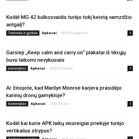
Kodėl MG 42 kulkosvaidis turėjo tokį keistą vamzdžio
antgalį?
Apkasai
-
2019 26 lapkričio
Technika ir ginklai
0
Garsieji „Keep calm and carry on“ plakatai iš tikrųjų
buvo laikomi nevykusiais
Apkasai
-
2020 24 liepos
Įvairenybės
0
Ar žinojote, kad Marilyn Monroe karjera prasidėjo
karinių dronų gamykloje?
Apkasai
-
2020 8 kovo
Asmenybės
0
Kodėl kai kurie APK laikų visureigiai priekyje turėjo
vertikalius strypus?
Apkasai
-
2020 21 vasario