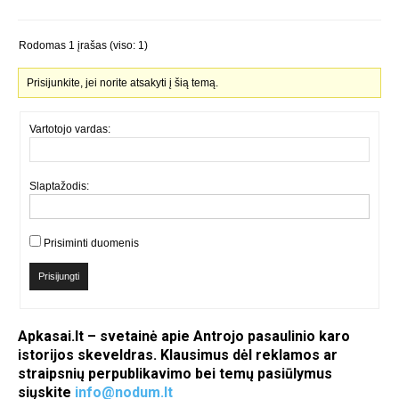
Rodomas 1 įrašas (viso: 1)
Prisijunkite, jei norite atsakyti į šią temą.
Vartotojo vardas:
Slaptažodis:
Prisiminti duomenis
Prisijungti
Apkasai.lt – svetainė apie Antrojo pasaulinio karo
istorijos skeveldras. Klausimus dėl reklamos ar
straipsnių perpublikavimo bei temų pasiūlymus
siųskite
info@nodum.lt