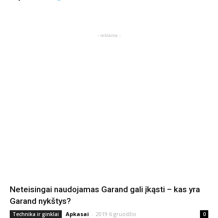
- reklama -
Neteisingai naudojamas Garand gali įkąsti – kas yra
Garand nykštys?
Apkasai
-
2019 6 gruodžio
Technika ir ginklai
0