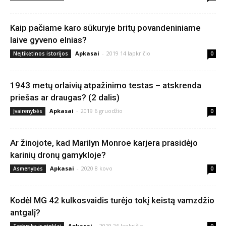
Kaip pačiame karo sūkuryje britų povandeniniame
laive gyveno elnias?
Apkasai
-
2019 14 lapkričio
Neįtikėtinos istorijos
0
1943 metų orlaivių atpažinimo testas – atskrenda
priešas ar draugas? (2 dalis)
Apkasai
-
2019 6 gruodžio
Įvairenybės
0
Ar žinojote, kad Marilyn Monroe karjera prasidėjo
karinių dronų gamykloje?
Apkasai
-
2020 8 kovo
Asmenybės
0
Kodėl MG 42 kulkosvaidis turėjo tokį keistą vamzdžio
antgalį?
Apkasai
-
2019 26 lapkričio