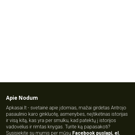
Apie Nodum
Apkasai.lt - svetainė apie įdomias, mažai girdėtas Antrojo
pasaulinio karo ginkluotę, asmenybes, neįtikėtinas istorijas
ir visą kitą, kas yra per smulku, kad patektų į istorijos
vadovėlius ir rimtas knygas. Turite ką papasakoti?
Susisiekite su mumis per mūsų
Facebook puslapį
,
el.