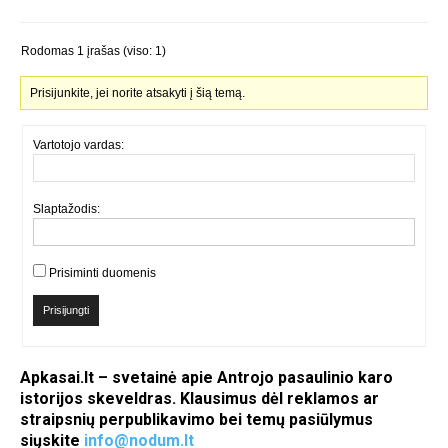
Rodomas 1 įrašas (viso: 1)
Prisijunkite, jei norite atsakyti į šią temą.
Vartotojo vardas:
Slaptažodis:
Prisiminti duomenis
Prisijungti
Apkasai.lt – svetainė apie Antrojo pasaulinio karo
istorijos skeveldras. Klausimus dėl reklamos ar
straipsnių perpublikavimo bei temų pasiūlymus
siųskite
info@nodum.lt