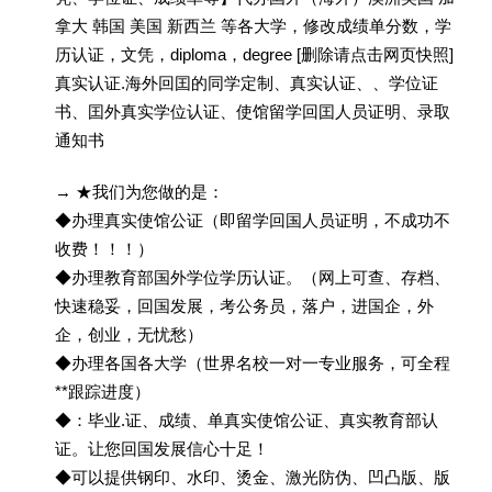
拿大 韩国 美国 新西兰 等各大学，修改成绩单分数，学
历认证，文凭，diploma，degree [删除请点击网页快照]
真实认证.海外回囯的同学定制、真实认证、、学位证
书、囯外真实学位认证、使馆留学回囯人员证明、录取
通知书
→ ★我们为您做的是：
◆办理真实使馆公证（即留学回国人员证明，不成功不
收费！！！）
◆办理教育部国外学位学历认证。（网上可查、存档、
快速稳妥，回国发展，考公务员，落户，进国企，外
企，创业，无忧愁）
◆办理各国各大学（世界名校一对一专业服务，可全程
**跟踪进度）
◆：毕业.证、成绩、单真实使馆公证、真实教育部认
证。让您回国发展信心十足！
◆可以提供钢印、水印、烫金、激光防伪、凹凸版、版