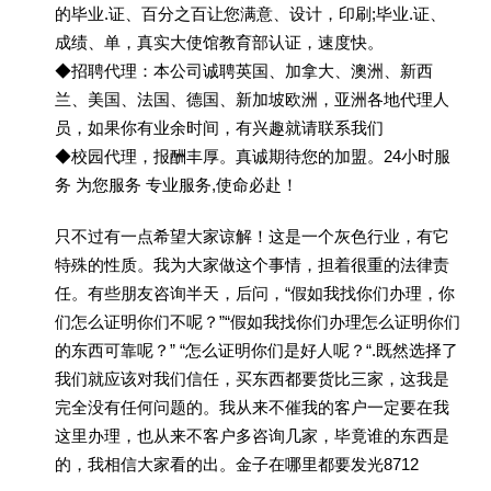
的毕业.证、百分之百让您满意、设计，印刷;毕业.证、
成绩、单，真实大使馆教育部认证，速度快。
◆招聘代理：本公司诚聘英国、加拿大、澳洲、新西
兰、美国、法国、德国、新加坡欧洲，亚洲各地代理人
员，如果你有业余时间，有兴趣就请联系我们
◆校园代理，报酬丰厚。真诚期待您的加盟。24小时服
务 为您服务 专业服务,使命必赴！
只不过有一点希望大家谅解！这是一个灰色行业，有它
特殊的性质。我为大家做这个事情，担着很重的法律责
任。有些朋友咨询半天，后问，“假如我找你们办理，你
们怎么证明你们不呢？”“假如我找你们办理怎么证明你们
的东西可靠呢？” “怎么证明你们是好人呢？“.既然选择了
我们就应该对我们信任，买东西都要货比三家，这我是
完全没有任何问题的。我从来不催我的客户一定要在我
这里办理，也从来不客户多咨询几家，毕竟谁的东西是
的，我相信大家看的出。金子在哪里都要发光8712