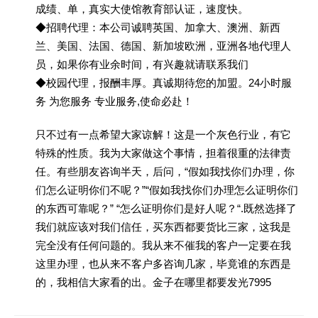
成绩、单，真实大使馆教育部认证，速度快。
◆招聘代理：本公司诚聘英国、加拿大、澳洲、新西
兰、美国、法国、德国、新加坡欧洲，亚洲各地代理人
员，如果你有业余时间，有兴趣就请联系我们
◆校园代理，报酬丰厚。真诚期待您的加盟。24小时服
务 为您服务 专业服务,使命必赴！
只不过有一点希望大家谅解！这是一个灰色行业，有它
特殊的性质。我为大家做这个事情，担着很重的法律责
任。有些朋友咨询半天，后问，“假如我找你们办理，你
们怎么证明你们不呢？”“假如我找你们办理怎么证明你们
的东西可靠呢？” “怎么证明你们是好人呢？“.既然选择了
我们就应该对我们信任，买东西都要货比三家，这我是
完全没有任何问题的。我从来不催我的客户一定要在我
这里办理，也从来不客户多咨询几家，毕竟谁的东西是
的，我相信大家看的出。金子在哪里都要发光7995