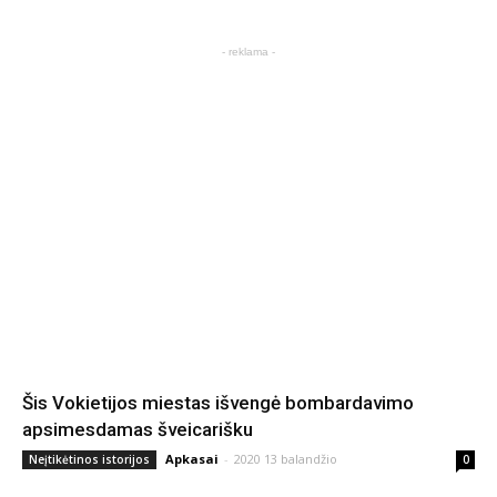
- reklama -
Šis Vokietijos miestas išvengė bombardavimo
apsimesdamas šveicarišku
Apkasai
-
2020 13 balandžio
Neįtikėtinos istorijos
0