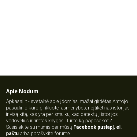
Apie Nodum
Apkasai.lt - svetainė apie įdomias, mažai girdėtas Antrojo
pasaulinio karo ginkluotę, asmenybes, neįtikėtinas istorijas
ir visą kitą, kas yra per smulku, kad patektų į istorijos
vadovėlius ir rimtas knygas. Turite ką papasakoti?
Susisiekite su mumis per mūsų
Facebook puslapį
,
el.
paštu
arba parašykite forume.