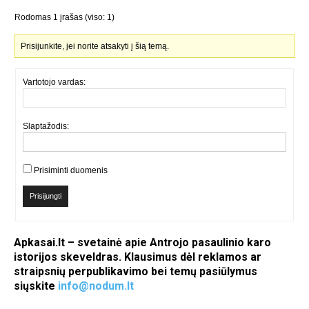
Rodomas 1 įrašas (viso: 1)
Prisijunkite, jei norite atsakyti į šią temą.
Vartotojo vardas:
Slaptažodis:
Prisiminti duomenis
Prisijungti
Apkasai.lt – svetainė apie Antrojo pasaulinio karo
istorijos skeveldras. Klausimus dėl reklamos ar
straipsnių perpublikavimo bei temų pasiūlymus
siųskite
info@nodum.lt