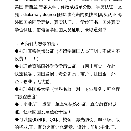
美国 新西兰 等各大学，修改成绩单分数，学历认证，文
凭，diploma，degree [删除请点击网页快照]真实认证.海
外回囯的同学定制、真实认证、、学位证书、囯外真实
学位认证、使馆留学回囯人员证明、录取通知书
→ ★我们为您做的是：
◆办理真实使馆公证（即留学回国人员证明，不成功不
收费！！！）
◆办理教育部国外学位学历认证。（网上可查、存档、
快速稳妥，回国发展，考公务员，落户，进国企，外
企，创业，无忧愁）
◆办理各国各大学（世界名校一对一专业服务，可全程
**跟踪进度）
◆：毕业.证、成绩、单真实使馆公证、真实教育部认
证。让您回国发展信心十足！
◆可以提供钢印、水印、烫金、激光防伪、凹凸版、版
的毕业.证、百分之百让您满意、设计，印刷;毕业.证、