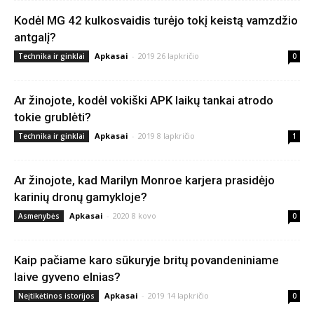
Kodėl MG 42 kulkosvaidis turėjo tokį keistą vamzdžio
antgalį?
Apkasai
-
2019 26 lapkričio
Technika ir ginklai
0
Ar žinojote, kodėl vokiški APK laikų tankai atrodo
tokie grublėti?
Apkasai
-
2019 8 lapkričio
Technika ir ginklai
1
Ar žinojote, kad Marilyn Monroe karjera prasidėjo
karinių dronų gamykloje?
Apkasai
-
2020 8 kovo
Asmenybės
0
Kaip pačiame karo sūkuryje britų povandeniniame
laive gyveno elnias?
Apkasai
-
2019 14 lapkričio
Neįtikėtinos istorijos
0