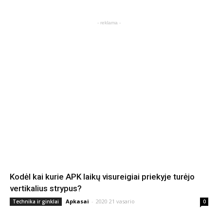
- reklama -
Kodėl kai kurie APK laikų visureigiai priekyje turėjo
vertikalius strypus?
Apkasai
-
2020 21 vasario
Technika ir ginklai
0