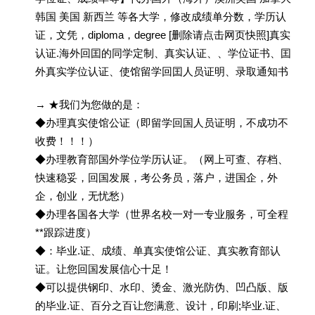
韩国 美国 新西兰 等各大学，修改成绩单分数，学历认
证，文凭，diploma，degree [删除请点击网页快照]真实
认证.海外回囯的同学定制、真实认证、、学位证书、囯
外真实学位认证、使馆留学回囯人员证明、录取通知书
→ ★我们为您做的是：
◆办理真实使馆公证（即留学回国人员证明，不成功不
收费！！！）
◆办理教育部国外学位学历认证。（网上可查、存档、
快速稳妥，回国发展，考公务员，落户，进国企，外
企，创业，无忧愁）
◆办理各国各大学（世界名校一对一专业服务，可全程
**跟踪进度）
◆：毕业.证、成绩、单真实使馆公证、真实教育部认
证。让您回国发展信心十足！
◆可以提供钢印、水印、烫金、激光防伪、凹凸版、版
的毕业.证、百分之百让您满意、设计，印刷;毕业.证、