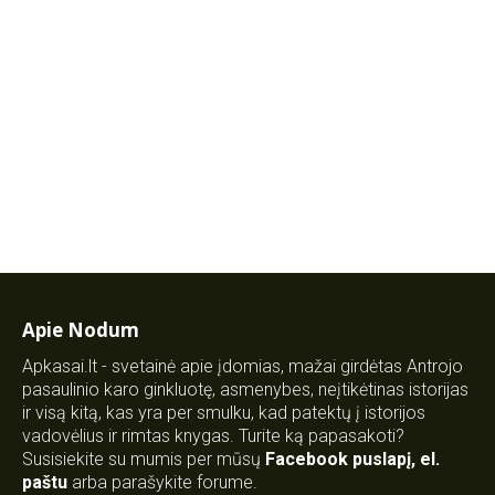
Apie Nodum
Apkasai.lt - svetainė apie įdomias, mažai girdėtas Antrojo
pasaulinio karo ginkluotę, asmenybes, neįtikėtinas istorijas
ir visą kitą, kas yra per smulku, kad patektų į istorijos
vadovėlius ir rimtas knygas. Turite ką papasakoti?
Susisiekite su mumis per mūsų
Facebook puslapį
,
el.
paštu
arba parašykite forume.