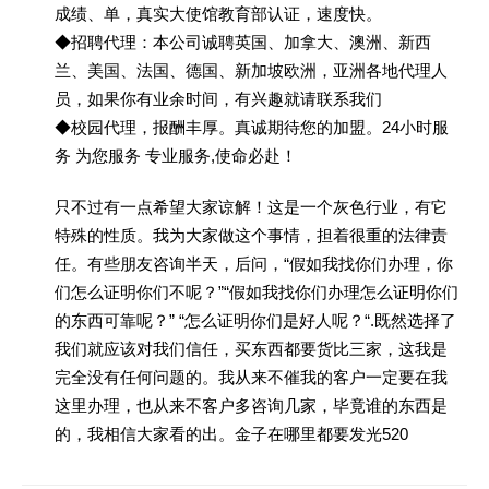
成绩、单，真实大使馆教育部认证，速度快。
◆招聘代理：本公司诚聘英国、加拿大、澳洲、新西
兰、美国、法国、德国、新加坡欧洲，亚洲各地代理人
员，如果你有业余时间，有兴趣就请联系我们
◆校园代理，报酬丰厚。真诚期待您的加盟。24小时服
务 为您服务 专业服务,使命必赴！
只不过有一点希望大家谅解！这是一个灰色行业，有它
特殊的性质。我为大家做这个事情，担着很重的法律责
任。有些朋友咨询半天，后问，“假如我找你们办理，你
们怎么证明你们不呢？”“假如我找你们办理怎么证明你们
的东西可靠呢？” “怎么证明你们是好人呢？“.既然选择了
我们就应该对我们信任，买东西都要货比三家，这我是
完全没有任何问题的。我从来不催我的客户一定要在我
这里办理，也从来不客户多咨询几家，毕竟谁的东西是
的，我相信大家看的出。金子在哪里都要发光520