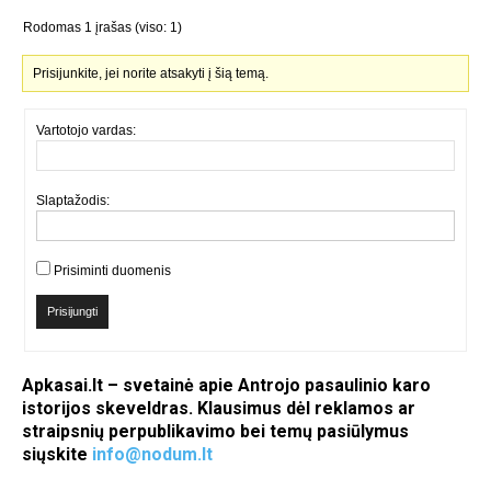
Rodomas 1 įrašas (viso: 1)
Prisijunkite, jei norite atsakyti į šią temą.
Vartotojo vardas:
Slaptažodis:
Prisiminti duomenis
Prisijungti
Apkasai.lt – svetainė apie Antrojo pasaulinio karo
istorijos skeveldras. Klausimus dėl reklamos ar
straipsnių perpublikavimo bei temų pasiūlymus
siųskite
info@nodum.lt