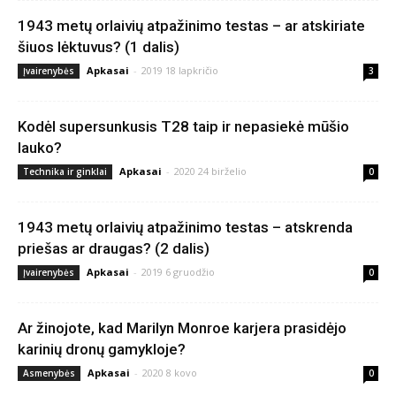
1943 metų orlaivių atpažinimo testas – ar atskiriate
šiuos lėktuvus? (1 dalis)
Apkasai
-
2019 18 lapkričio
Įvairenybės
3
Kodėl supersunkusis T28 taip ir nepasiekė mūšio
lauko?
Apkasai
-
2020 24 birželio
Technika ir ginklai
0
1943 metų orlaivių atpažinimo testas – atskrenda
priešas ar draugas? (2 dalis)
Apkasai
-
2019 6 gruodžio
Įvairenybės
0
Ar žinojote, kad Marilyn Monroe karjera prasidėjo
karinių dronų gamykloje?
Apkasai
-
2020 8 kovo
Asmenybės
0