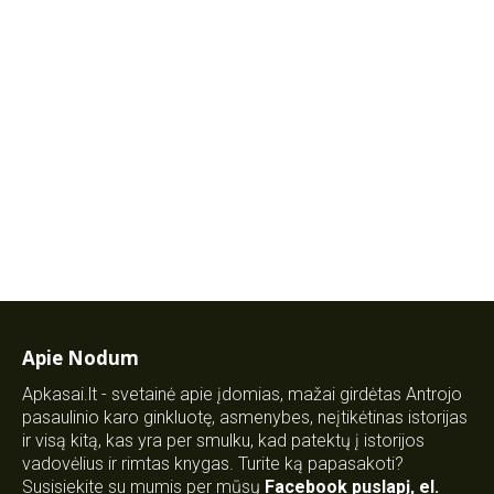
Apie Nodum
Apkasai.lt - svetainė apie įdomias, mažai girdėtas Antrojo
pasaulinio karo ginkluotę, asmenybes, neįtikėtinas istorijas
ir visą kitą, kas yra per smulku, kad patektų į istorijos
vadovėlius ir rimtas knygas. Turite ką papasakoti?
Susisiekite su mumis per mūsų
Facebook puslapį
,
el.