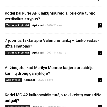
Kodėl kai kurie APK laikų visureigiai priekyje turėjo
vertikalius strypus?
Apkasai
-
2020 21 vasario
Technika ir ginklai
0
7 įdomūs faktai apie Valentine tanką – tanko vadas-
užtaisinėtojas?
Apkasai
-
2021 14 vasario
Technika ir ginklai
0
Ar žinojote, kad Marilyn Monroe karjera prasidėjo
karinių dronų gamykloje?
Apkasai
-
2020 8 kovo
Asmenybės
0
Kodėl MG 42 kulkosvaidis turėjo tokį keistą vamzdžio
antgalį?
Apkasai
-
2019 26 lapkričio