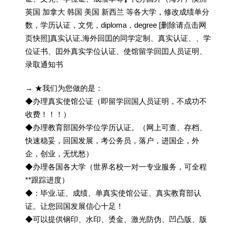
英国 加拿大 韩国 美国 新西兰 等各大学，修改成绩单分
数，学历认证，文凭，diploma，degree [删除请点击网
页快照]真实认证.海外回囯的同学定制、真实认证、、学
位证书、囯外真实学位认证、使馆留学回囯人员证明、
录取通知书
→ ★我们为您做的是：
◆办理真实使馆公证（即留学回国人员证明，不成功不
收费！！！）
◆办理教育部国外学位学历认证。（网上可查、存档、
快速稳妥，回国发展，考公务员，落户，进国企，外
企，创业，无忧愁）
◆办理各国各大学（世界名校一对一专业服务，可全程
**跟踪进度）
◆：毕业.证、成绩、单真实使馆公证、真实教育部认
证。让您回国发展信心十足！
◆可以提供钢印、水印、烫金、激光防伪、凹凸版、版