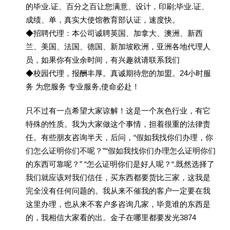
的毕业.证、百分之百让您满意、设计，印刷;毕业.证、
成绩、单，真实大使馆教育部认证，速度快。
◆招聘代理：本公司诚聘英国、加拿大、澳洲、新西
兰、美国、法国、德国、新加坡欧洲，亚洲各地代理人
员，如果你有业余时间，有兴趣就请联系我们
◆校园代理，报酬丰厚。真诚期待您的加盟。24小时服
务 为您服务 专业服务,使命必赴！
只不过有一点希望大家谅解！这是一个灰色行业，有它
特殊的性质。我为大家做这个事情，担着很重的法律责
任。有些朋友咨询半天，后问，“假如我找你们办理，你
们怎么证明你们不呢？”“假如我找你们办理怎么证明你们
的东西可靠呢？” “怎么证明你们是好人呢？“.既然选择了
我们就应该对我们信任，买东西都要货比三家，这我是
完全没有任何问题的。我从来不催我的客户一定要在我
这里办理，也从来不客户多咨询几家，毕竟谁的东西是
的，我相信大家看的出。金子在哪里都要发光3874