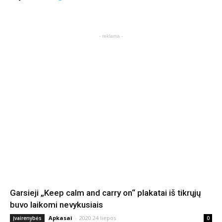
- reklama -
Garsieji „Keep calm and carry on“ plakatai iš tikrųjų
buvo laikomi nevykusiais
Apkasai
-
2020 24 liepos
Įvairenybės
0