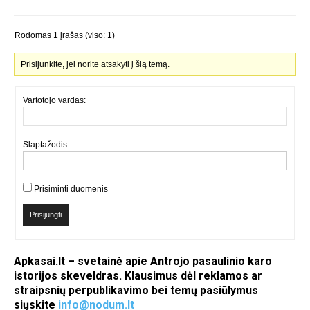
Rodomas 1 įrašas (viso: 1)
Prisijunkite, jei norite atsakyti į šią temą.
Vartotojo vardas:
Slaptažodis:
Prisiminti duomenis
Prisijungti
Apkasai.lt – svetainė apie Antrojo pasaulinio karo
istorijos skeveldras. Klausimus dėl reklamos ar
straipsnių perpublikavimo bei temų pasiūlymus
siųskite
info@nodum.lt