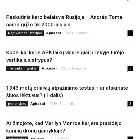
Paskutinis karo belaisvis Rusijoje – András Toma
namo grįžo tik 2000-aisiais
Apkasai
-
2020 16 sausio
Neįtikėtinos istorijos
0
Kodėl kai kurie APK laikų visureigiai priekyje turėjo
vertikalius strypus?
Apkasai
-
2020 21 vasario
Technika ir ginklai
0
1943 metų orlaivių atpažinimo testas – ar atskiriate
šiuos lėktuvus? (1 dalis)
Apkasai
-
2019 18 lapkričio
Įvairenybės
3
Ar žinojote, kad Marilyn Monroe karjera prasidėjo
karinių dronų gamykloje?
Apkasai
-
2020 8 kovo