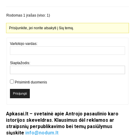
Rodomas 1 įrašas (viso: 1)
Prisijunkite, jei norite atsakyti į šią temą.
Vartotojo vardas:
Slaptažodis:
Prisiminti duomenis
Prisijungti
Apkasai.lt – svetainė apie Antrojo pasaulinio karo
istorijos skeveldras. Klausimus dėl reklamos ar
straipsnių perpublikavimo bei temų pasiūlymus
siųskite
info@nodum.lt