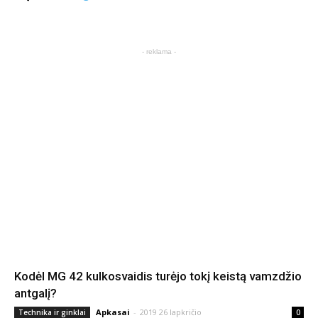
- reklama -
Kodėl MG 42 kulkosvaidis turėjo tokį keistą vamzdžio
antgalį?
Apkasai
-
2019 26 lapkričio
Technika ir ginklai
0