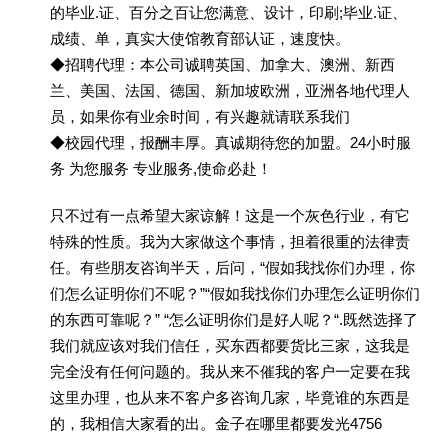
的毕业.证、百分之百让您满意、设计，印刷;毕业.证、
成绩、单，真实大使馆教育部认证，速度快。
◆招聘代理：本公司诚聘英国、加拿大、澳洲、新西
兰、美国、法国、德国、新加坡欧洲，亚洲各地代理人
员，如果你有业余时间，有兴趣就请联系我们
◆校园代理，报酬丰厚。真诚期待您的加盟。24小时服
务 为您服务 专业服务,使命必赴！
只不过有一点希望大家谅解！这是一个灰色行业，有它
特殊的性质。我为大家做这个事情，担着很重的法律责
任。有些朋友咨询半天，后问，“假如我找你们办理，你
们怎么证明你们不呢？”“假如我找你们办理怎么证明你们
的东西可靠呢？” “怎么证明你们是好人呢？“.既然选择了
我们就应该对我们信任，买东西都要货比三家，这我是
完全没有任何问题的。我从来不催我的客户一定要在我
这里办理，也从来不客户多咨询几家，毕竟谁的东西是
的，我相信大家看的出。金子在哪里都要发光4756