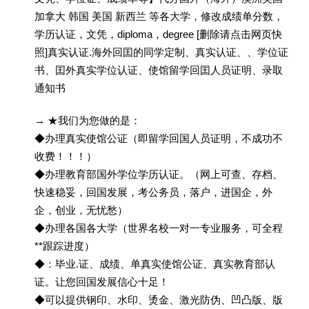
加拿大 韩国 美国 新西兰 等各大学，修改成绩单分数，
学历认证，文凭，diploma，degree [删除请点击网页快
照]真实认证.海外回囯的同学定制、真实认证、、学位证
书、囯外真实学位认证、使馆留学回囯人员证明、录取
通知书
→ ★我们为您做的是：
◆办理真实使馆公证（即留学回国人员证明，不成功不
收费！！！）
◆办理教育部国外学位学历认证。（网上可查、存档、
快速稳妥，回国发展，考公务员，落户，进国企，外
企，创业，无忧愁）
◆办理各国各大学（世界名校一对一专业服务，可全程
**跟踪进度）
◆：毕业.证、成绩、单真实使馆公证、真实教育部认
证。让您回国发展信心十足！
◆可以提供钢印、水印、烫金、激光防伪、凹凸版、版