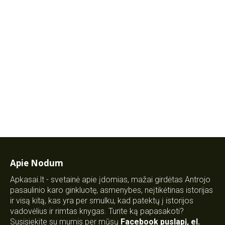
Apie Nodum
Apkasai.lt - svetainė apie įdomias, mažai girdėtas Antrojo
pasaulinio karo ginkluotę, asmenybes, neįtikėtinas istorijas
ir visą kitą, kas yra per smulku, kad patektų į istorijos
vadovėlius ir rimtas knygas. Turite ką papasakoti?
Susisiekite su mumis per mūsų
Facebook puslapį
,
el.