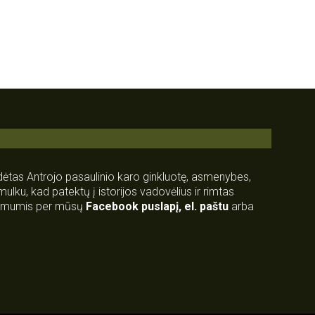
rdėtas Antrojo pasaulinio karo ginkluotę, asmenybes,
 smulku, kad patektų į istorijos vadovėlius ir rimtas
su mumis per mūsų
Facebook puslapį
,
el. paštu
arba