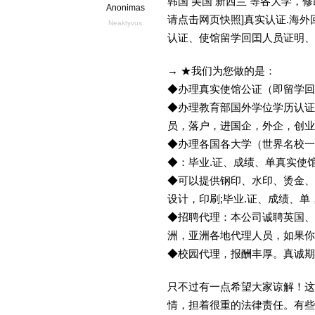
韩国 美国 新西兰 等各大学，修改
Anonimas
请点击网页快照]真实认证.海
Neaktyvus
认证、使馆留学回囯人员证明、
→ ★我们为您做的是：
◆办理真实使馆公证（即留学
◆办理教育部国外学位学历认证
员，落户，进国企，外企，创
◆办理各国各大学（世界名校
◆：毕业.证、成绩、单真实使
◆可以提供钢印、水印、烫金、
设计，印刷;毕业.证、成绩、
◆招聘代理：本公司诚聘英国、
洲，亚洲各地代理人员，如果你
◆校园代理，报酬丰厚。真诚期待
只不过有一点希望大家谅解！这
情，担着很重的法律责任。有些