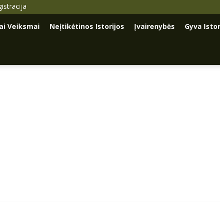
istracija
iai Veiksmai
Neįtikėtinos Istorijos
Įvairenybės
Gyva Istor