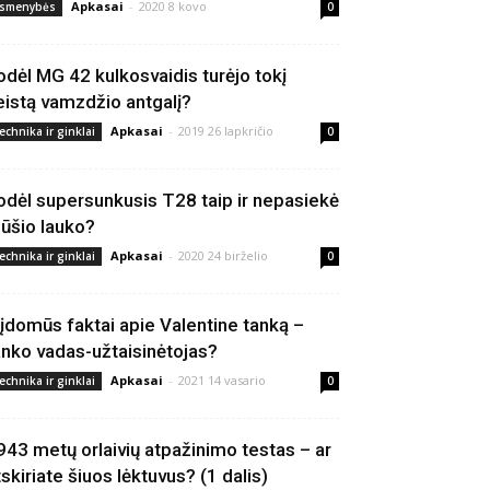
Apkasai
-
2020 8 kovo
smenybės
0
odėl MG 42 kulkosvaidis turėjo tokį
eistą vamzdžio antgalį?
Apkasai
-
2019 26 lapkričio
echnika ir ginklai
0
odėl supersunkusis T28 taip ir nepasiekė
ūšio lauko?
Apkasai
-
2020 24 birželio
echnika ir ginklai
0
 įdomūs faktai apie Valentine tanką –
anko vadas-užtaisinėtojas?
Apkasai
-
2021 14 vasario
echnika ir ginklai
0
943 metų orlaivių atpažinimo testas – ar
tskiriate šiuos lėktuvus? (1 dalis)