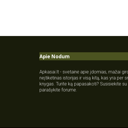
Apie Nodum
Apkasai.lt - svetainė apie įdomias, mažai gi
neįtikėtinas istorijas ir visą kitą, kas yra per
knygas. Turite ką papasakoti? Susisiekite 
parašykite forume.