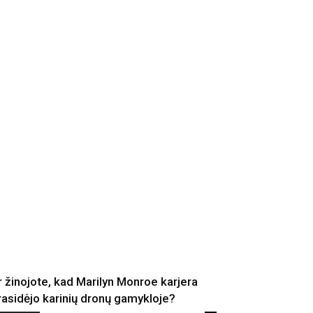
r žinojote, kad Marilyn Monroe karjera
rasidėjo karinių dronų gamykloje?