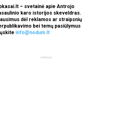
pkasai.lt – svetainė apie Antrojo
asaulinio karo istorijos skeveldras.
lausimus dėl reklamos ar straipsnių
erpublikavimo bei temų pasiūlymus
iųskite
info@nodum.lt
- reklama -