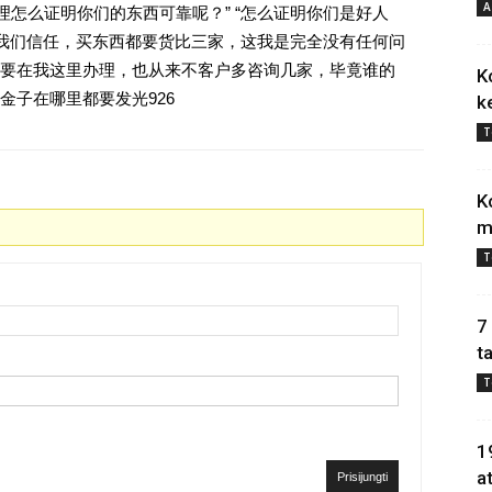
A
理怎么证明你们的东西可靠呢？” “怎么证明你们是好人
对我们信任，买东西都要货比三家，这我是完全没有任何问
要在我这里办理，也从来不客户多咨询几家，毕竟谁的
K
金子在哪里都要发光926
k
T
K
m
T
7
t
T
1
a
Prisijungti