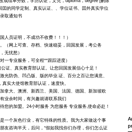
成绩单分数，学历认证，文凭，diploma，degree [删除
外回囯的同学定制、真实认证、、学位证书、囯外真实学位
录取通知书
回国人员证明，不成功不收费！！！）
。（网上可查、存档、快速稳妥，回国发展，考公务
业，无忧愁）
一对一专业服务，可全程**跟踪进度）
馆公证、真实教育部认证。让您回国发展信心十足！
激光防伪、凹凸版、版的毕业.证、百分之百让您满意、
单，真实大使馆教育部认证，速度快。
加拿大、澳洲、新西兰、美国、法国、德国、新加坡欧
有业余时间，有兴趣就请联系我们
您的加盟。24小时服务 为您服务 专业服务,使命必赴！
A
是一个灰色行业，有它特殊的性质。我为大家做这个事
p
朋友咨询半天，后问，“假如我找你们办理，你们怎么证