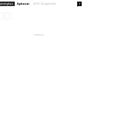
Apkasai
-
2019 18 lapkričio
vairenybės
3
- reklama -