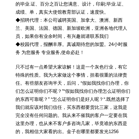
的毕业.证、百分之百让您满意、设计，印刷;毕业.证、
成绩、单，真实大使馆教育部认证，速度快。
◆招聘代理：本公司诚聘英国、加拿大、澳洲、新西
兰、美国、法国、德国、新加坡欧洲，亚洲各地代理人
员，如果你有业余时间，有兴趣就请联系我们
◆校园代理，报酬丰厚。真诚期待您的加盟。24小时服
务 为您服务 专业服务,使命必赴！
只不过有一点希望大家谅解！这是一个灰色行业，有它
特殊的性质。我为大家做这个事情，担着很重的法律责
任。有些朋友咨询半天，后问，“假如我找你们办理，你
们怎么证明你们不呢？”“假如我找你们办理怎么证明你们
的东西可靠呢？” “怎么证明你们是好人呢？“.既然选择了
我们就应该对我们信任，买东西都要货比三家，这我是
完全没有任何问题的。我从来不催我的客户一定要在我
这里办理，也从来不客户多咨询几家，毕竟谁的东西是
的，我相信大家看的出。金子在哪里都要发光1256