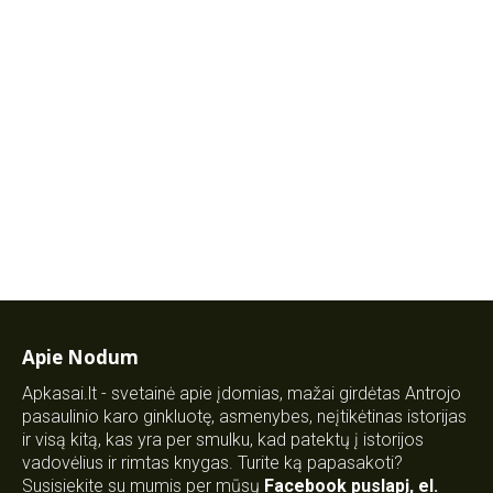
Apie Nodum
Apkasai.lt - svetainė apie įdomias, mažai girdėtas Antrojo
pasaulinio karo ginkluotę, asmenybes, neįtikėtinas istorijas
ir visą kitą, kas yra per smulku, kad patektų į istorijos
vadovėlius ir rimtas knygas. Turite ką papasakoti?
Susisiekite su mumis per mūsų
Facebook puslapį
,
el.