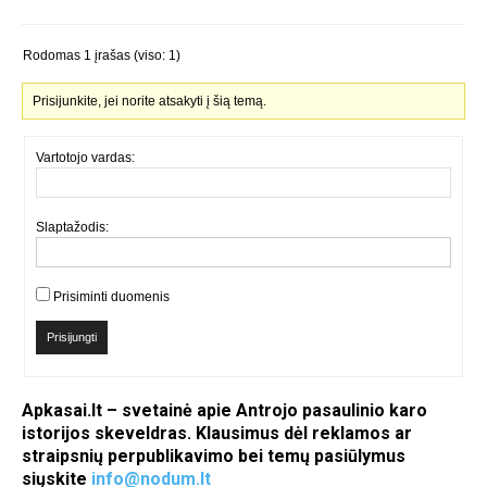
Rodomas 1 įrašas (viso: 1)
Prisijunkite, jei norite atsakyti į šią temą.
Vartotojo vardas:
Slaptažodis:
Prisiminti duomenis
Prisijungti
Apkasai.lt – svetainė apie Antrojo pasaulinio karo
istorijos skeveldras. Klausimus dėl reklamos ar
straipsnių perpublikavimo bei temų pasiūlymus
siųskite
info@nodum.lt