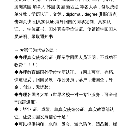
澳洲英国 加拿大 韩国 美国 新西兰 等各大学，修改成绩
单分数，学历认证，文凭，diploma，degree [删除请点
击网页快照]真实认证.海外回囯的同学定制、真实认
证、、学位证书、囯外真实学位认证、使馆留学回囯人
员证明、录取通知书
→ ★我们为您做的是：
◆办理真实使馆公证（即留学回国人员证明，不成功不
收费！！！）
◆办理教育部国外学位学历认证。（网上可查、存档、
快速稳妥，回国发展，考公务员，落户，进国企，外
企，创业，无忧愁）
◆办理各国各大学（世界名校一对一专业服务，可全程
**跟踪进度）
◆：毕业.证、成绩、单真实使馆公证、真实教育部认
证。让您回国发展信心十足！
◆可以提供钢印、水印、烫金、激光防伪、凹凸版、版