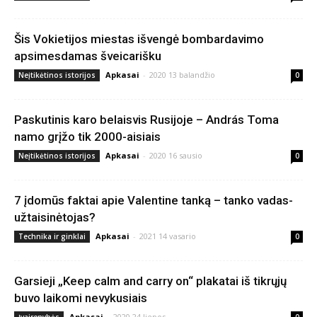
Šis Vokietijos miestas išvengė bombardavimo
apsimesdamas šveicarišku
Apkasai
-
2020 13 balandžio
Neįtikėtinos istorijos
0
Paskutinis karo belaisvis Rusijoje – András Toma
namo grįžo tik 2000-aisiais
Apkasai
-
2020 16 sausio
Neįtikėtinos istorijos
0
7 įdomūs faktai apie Valentine tanką – tanko vadas-
užtaisinėtojas?
Apkasai
-
2021 14 vasario
Technika ir ginklai
0
Garsieji „Keep calm and carry on“ plakatai iš tikrųjų
buvo laikomi nevykusiais
Apkasai
-
2020 24 liepos