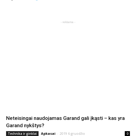
- reklama -
Neteisingai naudojamas Garand gali įkąsti – kas yra
Garand nykštys?
Apkasai
-
2019 6 gruodžio
Technika ir ginklai
0