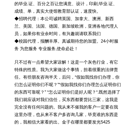
的毕业.证、百分之百让您满意、设计，印刷;毕业.证、
成绩、单，真实大使馆教育部认证，速度快。
◆招聘代理：本公司诚聘英国、加拿大、澳洲、新西
兰、美国、法国、德国、新加坡欧洲，亚洲各地代理人
员，如果你有业余时间，有兴趣就请联系我们
◆校园代理，报酬丰厚。真诚期待您的加盟。24小时服
务 为您服务 专业服务,使命必赴！
只不过有一点希望大家谅解！这是一个灰色行业，有它
特殊的性质。我为大家做这个事情，担着很重的法律责
任。有些朋友咨询半天，后问，“假如我找你们办理，你
们怎么证明你们不呢？”“假如我找你们办理怎么证明你们
的东西可靠呢？” “怎么证明你们是好人呢？“.既然选择了
我们就应该对我们信任，买东西都要货比三家，这我是
完全没有任何问题的。我从来不催我的客户一定要在我
这里办理，也从来不客户多咨询几家，毕竟谁的东西是
的，我相信大家看的出。金子在哪里都要发光5425