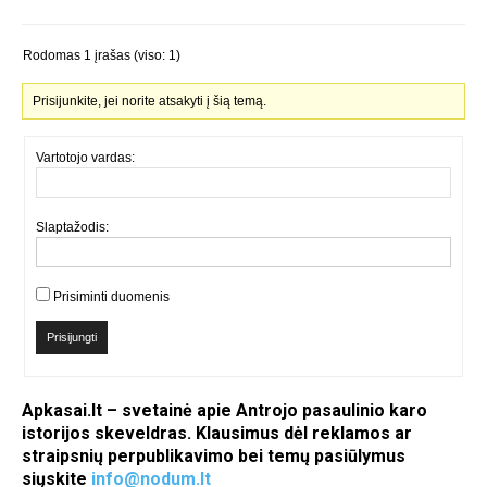
Rodomas 1 įrašas (viso: 1)
Prisijunkite, jei norite atsakyti į šią temą.
Vartotojo vardas:
Slaptažodis:
Prisiminti duomenis
Prisijungti
Apkasai.lt – svetainė apie Antrojo pasaulinio karo
istorijos skeveldras. Klausimus dėl reklamos ar
straipsnių perpublikavimo bei temų pasiūlymus
siųskite
info@nodum.lt