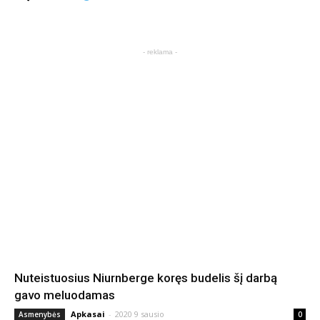
- reklama -
Nuteistuosius Niurnberge koręs budelis šį darbą
gavo meluodamas
Apkasai
-
2020 9 sausio
Asmenybės
0