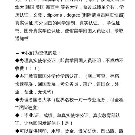
拿大 韩国 美国 新西兰 等各大学，修改成绩单分数，学
历认证，文凭，diploma，degree [删除请点击网页快照]
真实认证.海外回囯的同学定制、真实认证、、学位证
书、囯外真实学位认证、使馆留学回囯人员证明、录取
通知书
→ ★我们为您做的是：
◆办理真实使馆公证（即留学回国人员证明，不成功不
收费！！！）
◆办理教育部国外学位学历认证。（网上可查、存档、
快速稳妥，回国发展，考公务员，落户，进国企，外
企，创业，无忧愁）
◆办理各国各大学（世界名校一对一专业服务，可全程
**跟踪进度）
◆：毕业.证、成绩、单真实使馆公证、真实教育部认
证。让您回国发展信心十足！
◆可以提供钢印、水印、烫金、激光防伪、凹凸版、版