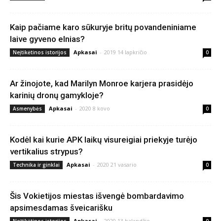
Kaip pačiame karo sūkuryje britų povandeniniame
laive gyveno elnias?
Apkasai
-
2019 14 lapkričio
Neįtikėtinos istorijos
0
Ar žinojote, kad Marilyn Monroe karjera prasidėjo
karinių dronų gamykloje?
Apkasai
-
2020 8 kovo
Asmenybės
0
Kodėl kai kurie APK laikų visureigiai priekyje turėjo
vertikalius strypus?
Apkasai
-
2020 21 vasario
Technika ir ginklai
0
Šis Vokietijos miestas išvengė bombardavimo
apsimesdamas šveicarišku
Apkasai
-
2020 13 balandžio