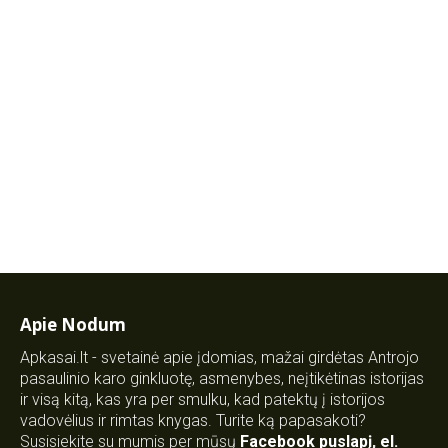
Apie Nodum
Apkasai.lt - svetainė apie įdomias, mažai girdėtas Antrojo
pasaulinio karo ginkluotę, asmenybes, neįtikėtinas istorijas
ir visą kitą, kas yra per smulku, kad patektų į istorijos
vadovėlius ir rimtas knygas. Turite ką papasakoti?
Susisiekite su mumis per mūsų
Facebook puslapį
,
el.