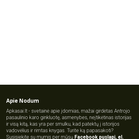
Apie Nodum
Apkasai.lt - svetainė apie įdomias, mažai girdėtas Antrojo
pasaulinio karo ginkluotę, asmenybes, neįtikėtinas istorijas
ir visą kitą, kas yra per smulku, kad patektų į istorijos
vadovėlius ir rimtas knygas. Turite ką papasakoti?
Susisiekite su mumis per mūsų
Facebook puslapį
,
el.