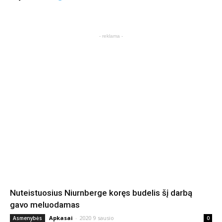
- reklama -
Nuteistuosius Niurnberge koręs budelis šį darbą
gavo meluodamas
Apkasai
-
2020 9 sausio
Asmenybės
0