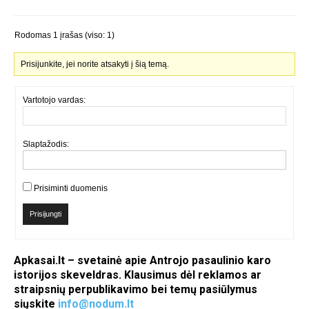
Rodomas 1 įrašas (viso: 1)
Prisijunkite, jei norite atsakyti į šią temą.
Vartotojo vardas:
Slaptažodis:
Prisiminti duomenis
Prisijungti
Apkasai.lt – svetainė apie Antrojo pasaulinio karo
istorijos skeveldras. Klausimus dėl reklamos ar
straipsnių perpublikavimo bei temų pasiūlymus
siųskite
info@nodum.lt