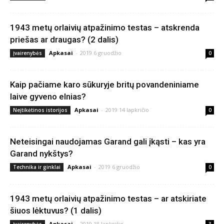
1943 metų orlaivių atpažinimo testas – atskrenda
priešas ar draugas? (2 dalis)
Apkasai
-
2019 6 gruodžio
Įvairenybės
0
Kaip pačiame karo sūkuryje britų povandeniniame
laive gyveno elnias?
Apkasai
-
2019 14 lapkričio
Neįtikėtinos istorijos
0
Neteisingai naudojamas Garand gali įkąsti – kas yra
Garand nykštys?
Apkasai
-
2019 6 gruodžio
Technika ir ginklai
0
1943 metų orlaivių atpažinimo testas – ar atskiriate
šiuos lėktuvus? (1 dalis)
Apkasai
-
2019 18 lapkričio