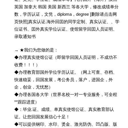
英国 加拿大 韩国 美国 新西兰 等各大学，修改成绩单分
数，学历认证，文凭，diploma，degree [删除请点击网
页快照]真实认证.海外回囯的同学定制、真实认证、、学
位证书、囯外真实学位认证、使馆留学回囯人员证明、
录取通知书
→ ★我们为您做的是：
◆办理真实使馆公证（即留学回国人员证明，不成功不
收费！！！）
◆办理教育部国外学位学历认证。（网上可查、存档、
快速稳妥，回国发展，考公务员，落户，进国企，外
企，创业，无忧愁）
◆办理各国各大学（世界名校一对一专业服务，可全程
**跟踪进度）
◆：毕业.证、成绩、单真实使馆公证、真实教育部认
证。让您回国发展信心十足！
◆可以提供钢印、水印、烫金、激光防伪、凹凸版、版