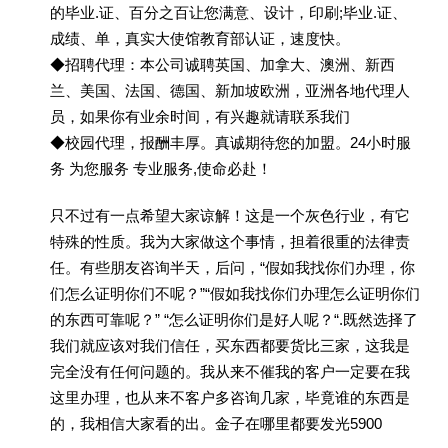
的毕业.证、百分之百让您满意、设计，印刷;毕业.证、
成绩、单，真实大使馆教育部认证，速度快。
◆招聘代理：本公司诚聘英国、加拿大、澳洲、新西
兰、美国、法国、德国、新加坡欧洲，亚洲各地代理人
员，如果你有业余时间，有兴趣就请联系我们
◆校园代理，报酬丰厚。真诚期待您的加盟。24小时服
务 为您服务 专业服务,使命必赴！
只不过有一点希望大家谅解！这是一个灰色行业，有它
特殊的性质。我为大家做这个事情，担着很重的法律责
任。有些朋友咨询半天，后问，“假如我找你们办理，你
们怎么证明你们不呢？”“假如我找你们办理怎么证明你们
的东西可靠呢？” “怎么证明你们是好人呢？“.既然选择了
我们就应该对我们信任，买东西都要货比三家，这我是
完全没有任何问题的。我从来不催我的客户一定要在我
这里办理，也从来不客户多咨询几家，毕竟谁的东西是
的，我相信大家看的出。金子在哪里都要发光5900