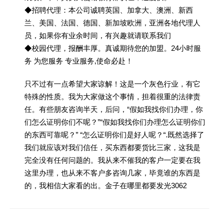
◆招聘代理：本公司诚聘英国、加拿大、澳洲、新西
兰、美国、法国、德国、新加坡欧洲，亚洲各地代理人
员，如果你有业余时间，有兴趣就请联系我们
◆校园代理，报酬丰厚。真诚期待您的加盟。24小时服
务 为您服务 专业服务,使命必赴！
只不过有一点希望大家谅解！这是一个灰色行业，有它
特殊的性质。我为大家做这个事情，担着很重的法律责
任。有些朋友咨询半天，后问，“假如我找你们办理，你
们怎么证明你们不呢？”“假如我找你们办理怎么证明你们
的东西可靠呢？” “怎么证明你们是好人呢？“.既然选择了
我们就应该对我们信任，买东西都要货比三家，这我是
完全没有任何问题的。我从来不催我的客户一定要在我
这里办理，也从来不客户多咨询几家，毕竟谁的东西是
的，我相信大家看的出。金子在哪里都要发光3062