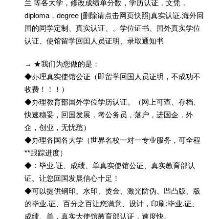
兰 等各大学，修改成绩单分数，学历认证，文凭，
diploma，degree [删除请点击网页快照]真实认证.海外回
囯的同学定制、真实认证、、学位证书、囯外真实学位
认证、使馆留学回囯人员证明、录取通知书
→ ★我们为您做的是：
◆办理真实使馆公证（即留学回国人员证明，不成功不
收费！！！）
◆办理教育部国外学位学历认证。（网上可查、存档、
快速稳妥，回国发展，考公务员，落户，进国企，外
企，创业，无忧愁）
◆办理各国各大学（世界名校一对一专业服务，可全程
**跟踪进度）
◆：毕业.证、成绩、单真实使馆公证、真实教育部认
证。让您回国发展信心十足！
◆可以提供钢印、水印、烫金、激光防伪、凹凸版、版
的毕业.证、百分之百让您满意、设计，印刷;毕业.证、
成绩、单，真实大使馆教育部认证，速度快。