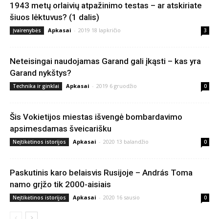
1943 metų orlaivių atpažinimo testas – ar atskiriate
šiuos lėktuvus? (1 dalis)
Apkasai
-
2019 18 lapkričio
Įvairenybės
3
Neteisingai naudojamas Garand gali įkąsti – kas yra
Garand nykštys?
Apkasai
-
2019 6 gruodžio
Technika ir ginklai
0
Šis Vokietijos miestas išvengė bombardavimo
apsimesdamas šveicarišku
Apkasai
-
2020 13 balandžio
Neįtikėtinos istorijos
0
Paskutinis karo belaisvis Rusijoje – András Toma
namo grįžo tik 2000-aisiais
Apkasai
-
2020 16 sausio
Neįtikėtinos istorijos
0