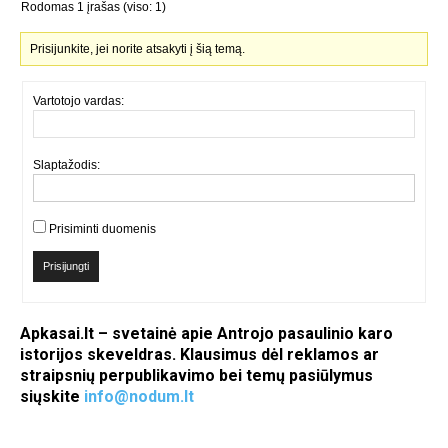
Rodomas 1 įrašas (viso: 1)
Prisijunkite, jei norite atsakyti į šią temą.
Vartotojo vardas:
Slaptažodis:
Prisiminti duomenis
Prisijungti
Apkasai.lt – svetainė apie Antrojo pasaulinio karo
istorijos skeveldras. Klausimus dėl reklamos ar
straipsnių perpublikavimo bei temų pasiūlymus
siųskite
info@nodum.lt