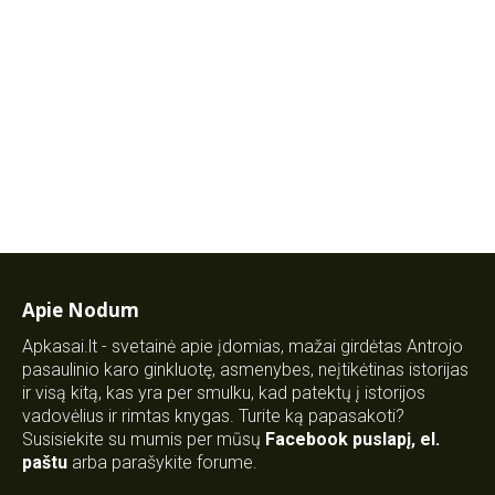
Apie Nodum
Apkasai.lt - svetainė apie įdomias, mažai girdėtas Antrojo
pasaulinio karo ginkluotę, asmenybes, neįtikėtinas istorijas
ir visą kitą, kas yra per smulku, kad patektų į istorijos
vadovėlius ir rimtas knygas. Turite ką papasakoti?
Susisiekite su mumis per mūsų
Facebook puslapį
,
el.
paštu
arba parašykite forume.