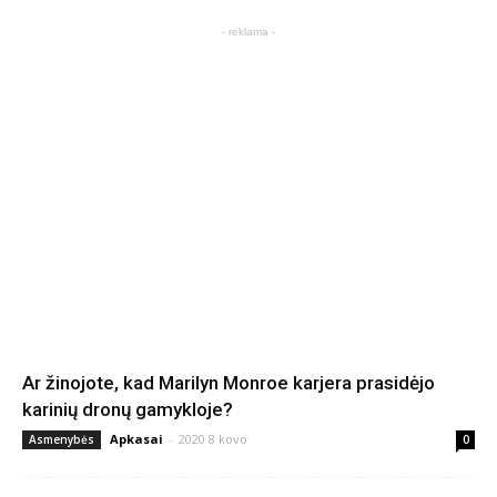
- reklama -
Ar žinojote, kad Marilyn Monroe karjera prasidėjo
karinių dronų gamykloje?
Apkasai
-
2020 8 kovo
Asmenybės
0