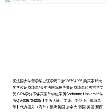
买法国大学留学毕业证学历Q微936794295,购买索邦大
学学位证成绩单/买卖法国院校毕业证成绩单购买留学文
凭,GPA学分不够买国外学位学历Sorbonne Université学
历Q薇936794295【学历认证、文凭、学位证、成绩单
等】代办国外（海外）澳洲英国 加拿大 韩国 美国 新西