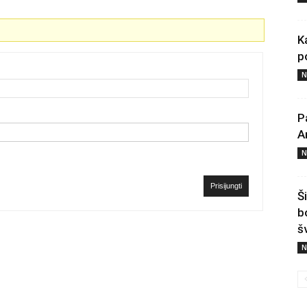
K
p
N
P
A
N
Prisijungti
Š
b
š
N