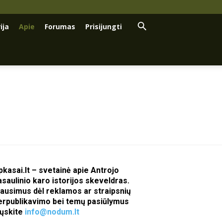
ija
Apie
Forumas
Prisijungti
pkasai.lt – svetainė apie Antrojo
asaulinio karo istorijos skeveldras.
lausimus dėl reklamos ar straipsnių
erpublikavimo bei temų pasiūlymus
iųskite
info@nodum.lt