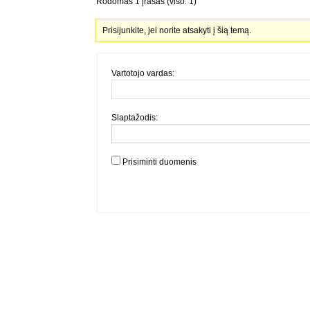
Rodomas 1 įrašas (viso: 1)
Prisijunkite, jei norite atsakyti į šią temą.
Vartotojo vardas:
Slaptažodis:
Prisiminti duomenis