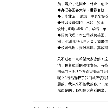
员，落户，进国企，外企，创
◆办理各国各大学（世界名校
◆：毕业.证、成绩、单真实使
◆可以提供钢印、水印、烫金、
设计，印刷;毕业.证、成绩、
◆招聘代理：本公司诚聘英国、
洲，亚洲各地代理人员，如果你
◆校园代理，报酬丰厚。真诚期待
只不过有一点希望大家谅解！这
情，担着很重的法律责任。有些
明你们不呢？”“假如我找你们办
呢？“.既然选择了我们就应该
题的。我从来不催我的客户一定
东西是的，我相信大家看的出。金