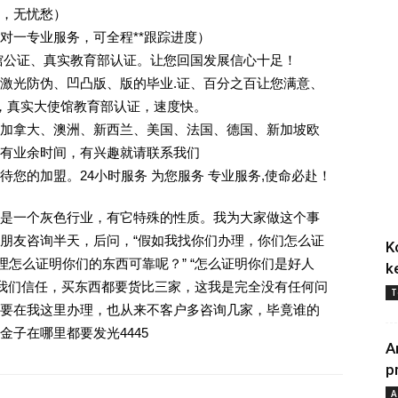
业，无忧愁）
一对一专业服务，可全程**跟踪进度）
馆公证、真实教育部认证。让您回国发展信心十足！
激光防伪、凹凸版、版的毕业.证、百分之百让您满意、
单，真实大使馆教育部认证，速度快。
加拿大、澳洲、新西兰、美国、法国、德国、新加坡欧
有业余时间，有兴趣就请联系我们
您的加盟。24小时服务 为您服务 专业服务,使命必赴！
是一个灰色行业，有它特殊的性质。我为大家做这个事
朋友咨询半天，后问，“假如我找你们办理，你们怎么证
K
理怎么证明你们的东西可靠呢？” “怎么证明你们是好人
k
对我们信任，买东西都要货比三家，这我是完全没有任何问
T
要在我这里办理，也从来不客户多咨询几家，毕竟谁的
子在哪里都要发光4445
A
p
A