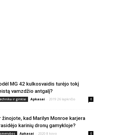
odėl MG 42 kulkosvaidis turėjo tokį
eistą vamzdžio antgalį?
Apkasai
-
2019 26 lapkričio
echnika ir ginklai
0
r žinojote, kad Marilyn Monroe karjera
rasidėjo karinių dronų gamykloje?
Apkasai
-
2020 8 kovo
smenybės
0