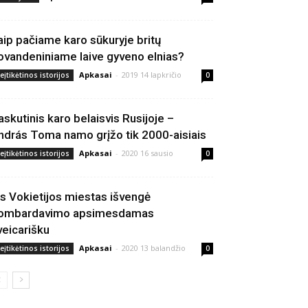
aip pačiame karo sūkuryje britų
ovandeniniame laive gyveno elnias?
Apkasai
-
2019 14 lapkričio
eįtikėtinos istorijos
0
askutinis karo belaisvis Rusijoje –
ndrás Toma namo grįžo tik 2000-aisiais
Apkasai
-
2020 16 sausio
eįtikėtinos istorijos
0
is Vokietijos miestas išvengė
ombardavimo apsimesdamas
veicarišku
Apkasai
-
2020 13 balandžio
eįtikėtinos istorijos
0