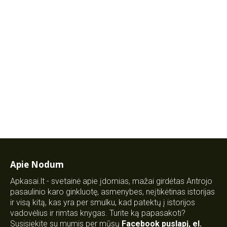
Apie Nodum
Apkasai.lt - svetainė apie įdomias, mažai girdėtas Antrojo
pasaulinio karo ginkluotę, asmenybes, neįtikėtinas istorijas
ir visą kitą, kas yra per smulku, kad patektų į istorijos
vadovėlius ir rimtas knygas. Turite ką papasakoti?
Susisiekite su mumis per mūsų
Facebook puslapį
,
el.