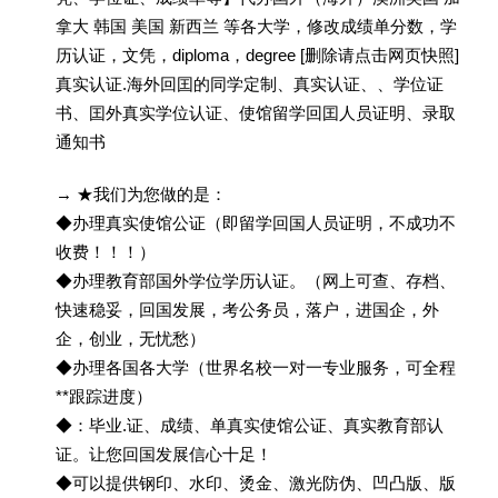
拿大 韩国 美国 新西兰 等各大学，修改成绩单分数，学
历认证，文凭，diploma，degree [删除请点击网页快照]
真实认证.海外回囯的同学定制、真实认证、、学位证
书、囯外真实学位认证、使馆留学回囯人员证明、录取
通知书
→ ★我们为您做的是：
◆办理真实使馆公证（即留学回国人员证明，不成功不
收费！！！）
◆办理教育部国外学位学历认证。（网上可查、存档、
快速稳妥，回国发展，考公务员，落户，进国企，外
企，创业，无忧愁）
◆办理各国各大学（世界名校一对一专业服务，可全程
**跟踪进度）
◆：毕业.证、成绩、单真实使馆公证、真实教育部认
证。让您回国发展信心十足！
◆可以提供钢印、水印、烫金、激光防伪、凹凸版、版