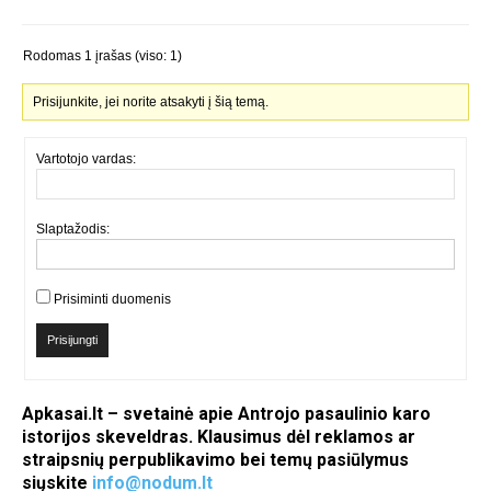
Rodomas 1 įrašas (viso: 1)
Prisijunkite, jei norite atsakyti į šią temą.
Vartotojo vardas:
Slaptažodis:
Prisiminti duomenis
Prisijungti
Apkasai.lt – svetainė apie Antrojo pasaulinio karo
istorijos skeveldras. Klausimus dėl reklamos ar
straipsnių perpublikavimo bei temų pasiūlymus
siųskite
info@nodum.lt