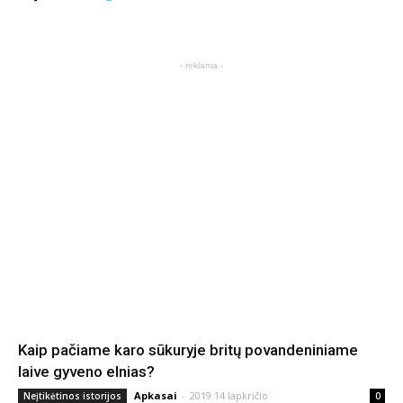
- reklama -
Kaip pačiame karo sūkuryje britų povandeniniame
laive gyveno elnias?
Apkasai
-
2019 14 lapkričio
Neįtikėtinos istorijos
0