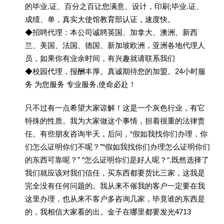
的毕业.证、百分之百让您满意、设计，印刷;毕业.证、
成绩、单，真实大使馆教育部认证，速度快。
◆招聘代理：本公司诚聘英国、加拿大、澳洲、新西
兰、美国、法国、德国、新加坡欧洲，亚洲各地代理人
员，如果你有业余时间，有兴趣就请联系我们
◆校园代理，报酬丰厚。真诚期待您的加盟。24小时服
务 为您服务 专业服务,使命必赴！
只不过有一点希望大家谅解！这是一个灰色行业，有它
特殊的性质。我为大家做这个事情，担着很重的法律责
任。有些朋友咨询半天，后问，“假如我找你们办理，你
们怎么证明你们不呢？”“假如我找你们办理怎么证明你们
的东西可靠呢？” “怎么证明你们是好人呢？“.既然选择了
我们就应该对我们信任，买东西都要货比三家，这我是
完全没有任何问题的。我从来不催我的客户一定要在我
这里办理，也从来不客户多咨询几家，毕竟谁的东西是
的，我相信大家看的出。金子在哪里都要发光4713