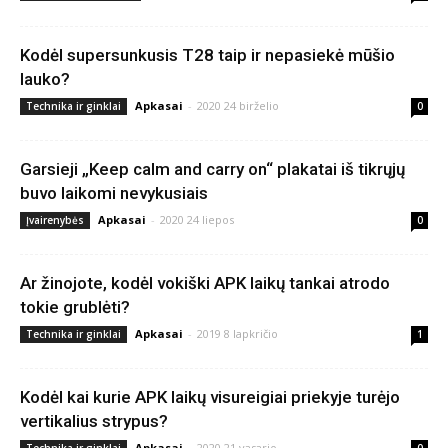
Kodėl supersunkusis T28 taip ir nepasiekė mūšio
lauko?
Apkasai
-
2020 24 birželio
Technika ir ginklai
0
Garsieji „Keep calm and carry on“ plakatai iš tikrųjų
buvo laikomi nevykusiais
Apkasai
-
2020 24 liepos
Įvairenybės
0
Ar žinojote, kodėl vokiški APK laikų tankai atrodo
tokie grublėti?
Apkasai
-
2019 8 lapkričio
Technika ir ginklai
1
Kodėl kai kurie APK laikų visureigiai priekyje turėjo
vertikalius strypus?
Apkasai
-
2020 21 vasario