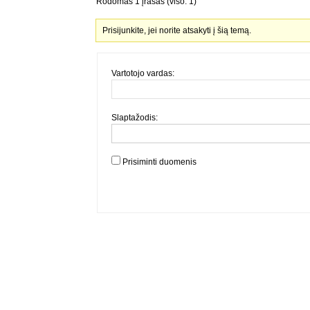
Rodomas 1 įrašas (viso: 1)
Prisijunkite, jei norite atsakyti į šią temą.
Vartotojo vardas:
Slaptažodis:
Prisiminti duomenis