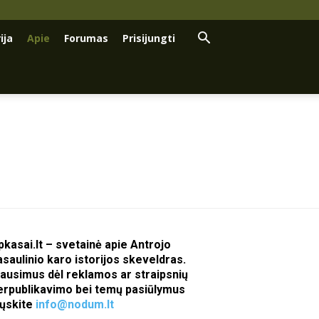
ija
Apie
Forumas
Prisijungti
pkasai.lt – svetainė apie Antrojo
asaulinio karo istorijos skeveldras.
lausimus dėl reklamos ar straipsnių
erpublikavimo bei temų pasiūlymus
iųskite
info@nodum.lt