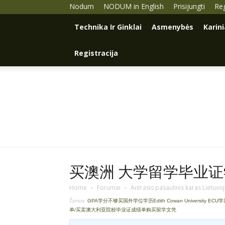
Nodum
NODUM in English
Prisijungti
Reg
Technika Ir Ginklai
Asmenybės
Karin
Registracija
买澳洲 大学留学毕业证学历
Home
›
Forumai
›
Antrasis pasaulinis karas Lietuvo
Žymos:
GPA学分不够买国外学位学历Edith Cowan University ECU
单/买卖澳大利亚院校毕业证成绩单购买留学文凭