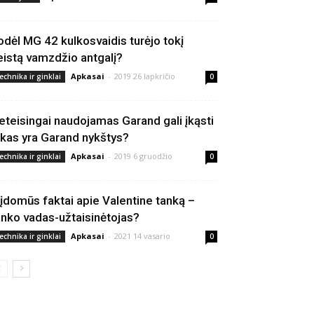
odėl MG 42 kulkosvaidis turėjo tokį
eistą vamzdžio antgalį?
Apkasai
-
2019 26 lapkričio
echnika ir ginklai
0
eteisingai naudojamas Garand gali įkąsti
 kas yra Garand nykštys?
Apkasai
-
2019 6 gruodžio
echnika ir ginklai
0
 įdomūs faktai apie Valentine tanką –
anko vadas-užtaisinėtojas?
Apkasai
-
2021 14 vasario
echnika ir ginklai
0