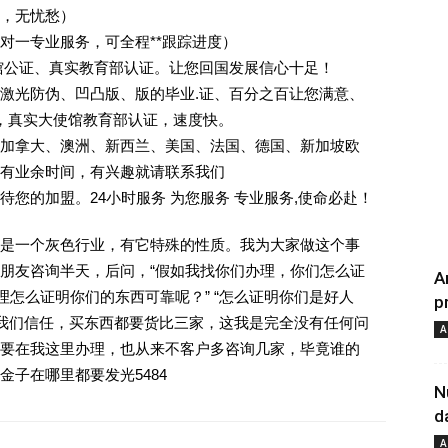
业，无忧愁）
一对一专业服务，可全程**跟踪进度）
馆公证、真实教育部认证。让您回国发展信心十足！
激光防伪、凹凸版、版的毕业.证、百分之百让您满意、
单，真实大使馆教育部认证，速度快。
加拿大、澳洲、新西兰、美国、法国、德国、新加坡欧
有业余时间，有兴趣就请联系我们
您的加盟。24小时服务 为您服务 专业服务,使命必赴！
是一个灰色行业，有它特殊的性质。我为大家做这个事
朋友咨询半天，后问，“假如我找你们办理，你们怎么证
A
理怎么证明你们的东西可靠呢？” “怎么证明你们是好人
p
对我们信任，买东西都要货比三家，这我是完全没有任何问
A
要在我这里办理，也从来不客户多咨询几家，毕竟谁的
子在哪里都要发光5484
N
d
A