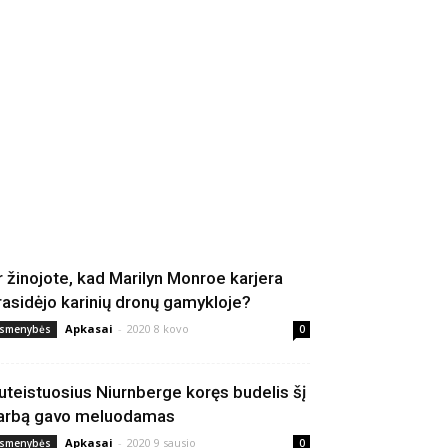
r žinojote, kad Marilyn Monroe karjera
rasidėjo karinių dronų gamykloje?
Apkasai
-
2020 8 kovo
smenybės
0
uteistuosius Niurnberge koręs budelis šį
arbą gavo meluodamas
Apkasai
-
2020 9 sausio
smenybės
0