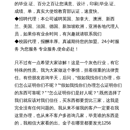
的毕业.证、百分之百让您满意、设计，印刷;毕业.证、
成绩、单，真实大使馆教育部认证，速度快。
◆招聘代理：本公司诚聘英国、加拿大、澳洲、新西
兰、美国、法国、德国、新加坡欧洲，亚洲各地代理人
员，如果你有业余时间，有兴趣就请联系我们
◆校园代理，报酬丰厚。真诚期待您的加盟。24小时服
务 为您服务 专业服务,使命必赴！
只不过有一点希望大家谅解！这是一个灰色行业，有它
特殊的性质。我为大家做这个事情，担着很重的法律责
任。有些朋友咨询半天，后问，“假如我找你们办理，你
们怎么证明你们不呢？”“假如我找你们办理怎么证明你们
的东西可靠呢？” “怎么证明你们是好人呢？“.既然选择了
我们就应该对我们信任，买东西都要货比三家，这我是
完全没有任何问题的。我从来不催我的客户一定要在我
这里办理，也从来不客户多咨询几家，毕竟谁的东西是
的，我相信大家看的出。金子在哪里都要发光1256