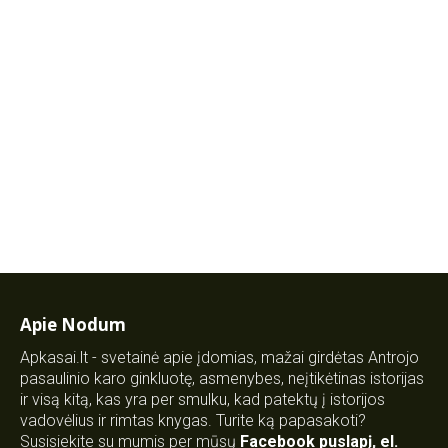
Apie Nodum
Apkasai.lt - svetainė apie įdomias, mažai girdėtas Antrojo
pasaulinio karo ginkluotę, asmenybes, neįtikėtinas istorijas
ir visą kitą, kas yra per smulku, kad patektų į istorijos
vadovėlius ir rimtas knygas. Turite ką papasakoti?
Susisiekite su mumis per mūsų
Facebook puslapį
,
el.