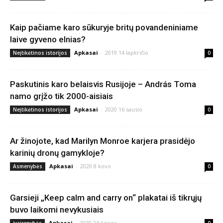
Kaip pačiame karo sūkuryje britų povandeniniame
laive gyveno elnias?
Apkasai
-
2019 14 lapkričio
Neįtikėtinos istorijos
0
Paskutinis karo belaisvis Rusijoje – András Toma
namo grįžo tik 2000-aisiais
Apkasai
-
2020 16 sausio
Neįtikėtinos istorijos
0
Ar žinojote, kad Marilyn Monroe karjera prasidėjo
karinių dronų gamykloje?
Apkasai
-
2020 8 kovo
Asmenybės
0
Garsieji „Keep calm and carry on“ plakatai iš tikrųjų
buvo laikomi nevykusiais
Apkasai
-
2020 24 liepos