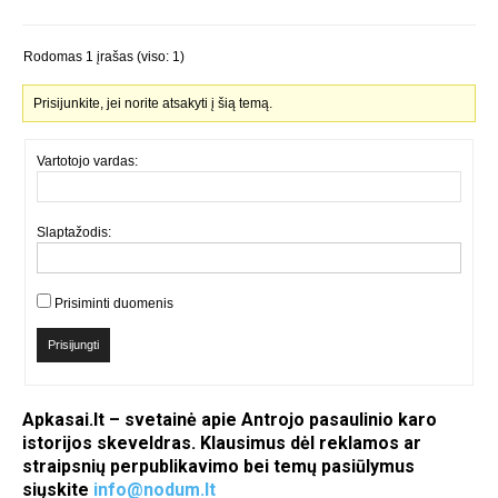
Rodomas 1 įrašas (viso: 1)
Prisijunkite, jei norite atsakyti į šią temą.
Vartotojo vardas:
Slaptažodis:
Prisiminti duomenis
Prisijungti
Apkasai.lt – svetainė apie Antrojo pasaulinio karo
istorijos skeveldras. Klausimus dėl reklamos ar
straipsnių perpublikavimo bei temų pasiūlymus
siųskite
info@nodum.lt