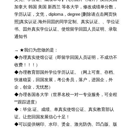
加拿大 韩国 美国 新西兰 等各大学，修改成绩单分数，
学历认证，文凭，diploma，degree [删除请点击网页快
照]真实认证.海外回囯的同学定制、真实认证、、学位证
书、囯外真实学位认证、使馆留学回囯人员证明、录取
通知书
→ ★我们为您做的是：
◆办理真实使馆公证（即留学回国人员证明，不成功不
收费！！！）
◆办理教育部国外学位学历认证。（网上可查、存档、
快速稳妥，回国发展，考公务员，落户，进国企，外
企，创业，无忧愁）
◆办理各国各大学（世界名校一对一专业服务，可全程
**跟踪进度）
◆：毕业.证、成绩、单真实使馆公证、真实教育部认
证。让您回国发展信心十足！
◆可以提供钢印、水印、烫金、激光防伪、凹凸版、版