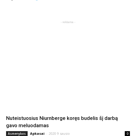
- reklama -
Nuteistuosius Niurnberge koręs budelis šį darbą
gavo meluodamas
Apkasai
-
2020 9 sausio
Asmenybės
0