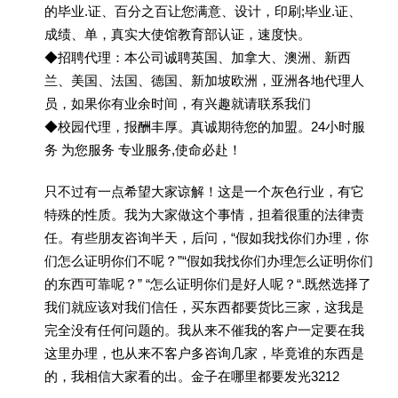
的毕业.证、百分之百让您满意、设计，印刷;毕业.证、
成绩、单，真实大使馆教育部认证，速度快。
◆招聘代理：本公司诚聘英国、加拿大、澳洲、新西
兰、美国、法国、德国、新加坡欧洲，亚洲各地代理人
员，如果你有业余时间，有兴趣就请联系我们
◆校园代理，报酬丰厚。真诚期待您的加盟。24小时服
务 为您服务 专业服务,使命必赴！
只不过有一点希望大家谅解！这是一个灰色行业，有它
特殊的性质。我为大家做这个事情，担着很重的法律责
任。有些朋友咨询半天，后问，“假如我找你们办理，你
们怎么证明你们不呢？”“假如我找你们办理怎么证明你们
的东西可靠呢？” “怎么证明你们是好人呢？“.既然选择了
我们就应该对我们信任，买东西都要货比三家，这我是
完全没有任何问题的。我从来不催我的客户一定要在我
这里办理，也从来不客户多咨询几家，毕竟谁的东西是
的，我相信大家看的出。金子在哪里都要发光3212