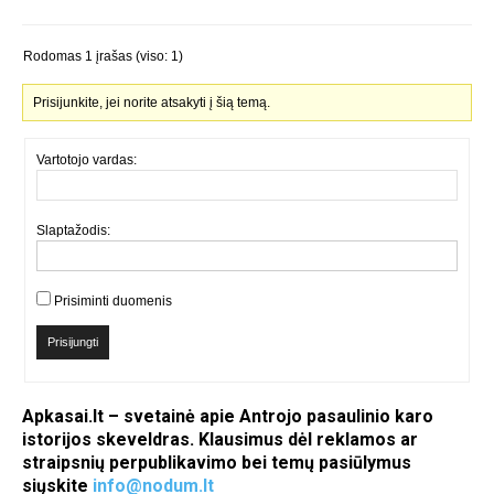
Rodomas 1 įrašas (viso: 1)
Prisijunkite, jei norite atsakyti į šią temą.
Vartotojo vardas:
Slaptažodis:
Prisiminti duomenis
Prisijungti
Apkasai.lt – svetainė apie Antrojo pasaulinio karo
istorijos skeveldras. Klausimus dėl reklamos ar
straipsnių perpublikavimo bei temų pasiūlymus
siųskite
info@nodum.lt