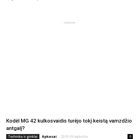
- reklama -
Kodėl MG 42 kulkosvaidis turėjo tokį keistą vamzdžio
antgalį?
Apkasai
-
2019 26 lapkričio
Technika ir ginklai
0