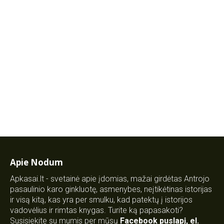
Apie Nodum
Apkasai.lt - svetainė apie įdomias, mažai girdėtas Antrojo
pasaulinio karo ginkluotę, asmenybes, neįtikėtinas istorijas
ir visą kitą, kas yra per smulku, kad patektų į istorijos
vadovėlius ir rimtas knygas. Turite ką papasakoti?
Susisiekite su mumis per mūsų
Facebook puslapį
,
el.