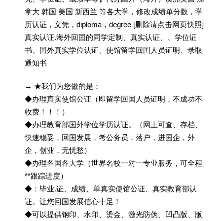
拿大 韩国 美国 新西兰 等各大学，修改成绩单分数，学
历认证，文凭，diploma，degree [删除请点击网页快照]
真实认证.海外回囯的同学定制、真实认证、、学位证
书、囯外真实学位认证、使馆留学回囯人员证明、录取
通知书
→ ★我们为您做的是：
◆办理真实使馆公证（即留学回国人员证明，不成功不
收费！！！）
◆办理教育部国外学位学历认证。（网上可查、存档、
快速稳妥，回国发展，考公务员，落户，进国企，外
企，创业，无忧愁）
◆办理各国各大学（世界名校一对一专业服务，可全程
**跟踪进度）
◆：毕业.证、成绩、单真实使馆公证、真实教育部认
证。让您回国发展信心十足！
◆可以提供钢印、水印、烫金、激光防伪、凹凸版、版