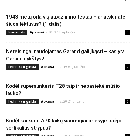
1943 metų orlaivių atpažinimo testas – ar atskiriate
šiuos lėktuvus? (1 dalis)
Apkasai
-
2019 18 lapkričio
Įvairenybės
3
Neteisingai naudojamas Garand gali įkąsti – kas yra
Garand nykštys?
Apkasai
-
2019 6 gruodžio
Technika ir ginklai
0
Kodėl supersunkusis T28 taip ir nepasiekė mūšio
lauko?
Apkasai
-
2020 24 birželio
Technika ir ginklai
0
Kodėl kai kurie APK laikų visureigiai priekyje turėjo
vertikalius strypus?
Apkasai
-
2020 21 vasario