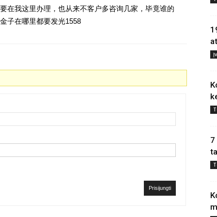
要在我这里办理，也从来不客户多咨询几家，毕竟谁的
子在哪里都要发光1558
1
a
Į
K
k
T
7
t
T
Prisijungti
K
m