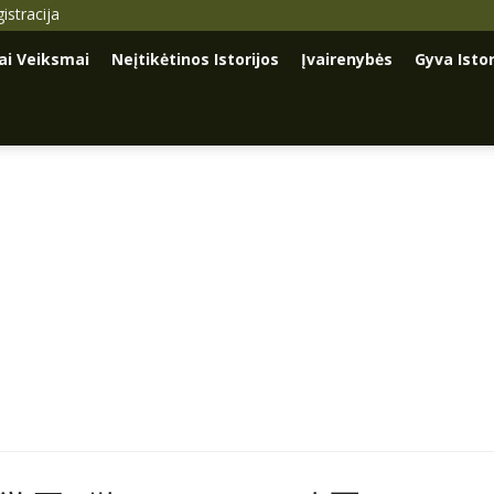
istracija
iai Veiksmai
Neįtikėtinos Istorijos
Įvairenybės
Gyva Istor