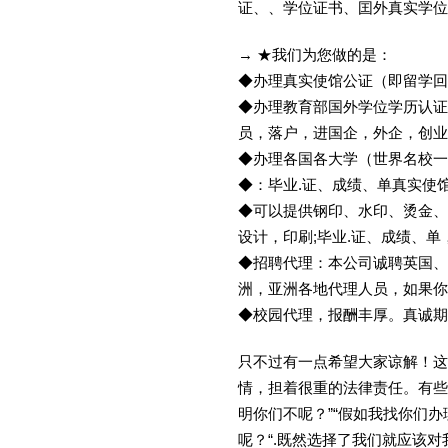
证、、学位证书、囯外真实学位
→ ★我们为您做的是：
◆办理真实使馆公证（即留学
◆办理教育部国外学位学历认证
员，落户，进国企，外企，创
◆办理各国各大学（世界名校
◆：毕业.证、成绩、单真实使
◆可以提供钢印、水印、烫金、
设计，印刷;毕业.证、成绩、
◆招聘代理：本公司诚聘英国、
洲，亚洲各地代理人员，如果你
◆校园代理，报酬丰厚。真诚期待
只不过有一点希望大家谅解！这
情，担着很重的法律责任。有些
明你们不呢？”“假如我找你们办
呢？“.既然选择了我们就应该