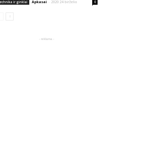
Apkasai
-
2020 24 birželio
echnika ir ginklai
0
- reklama -