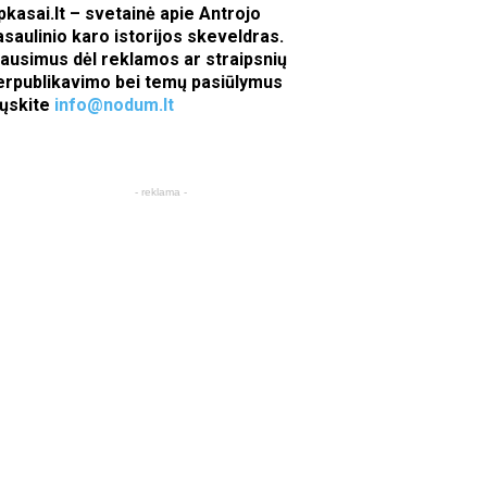
pkasai.lt – svetainė apie Antrojo
asaulinio karo istorijos skeveldras.
lausimus dėl reklamos ar straipsnių
erpublikavimo bei temų pasiūlymus
iųskite
info@nodum.lt
- reklama -