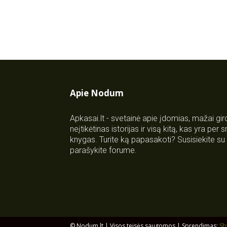
Apie Nodum
Apkasai.lt - svetainė apie įdomias, mažai gi
neįtikėtinas istorijas ir visą kitą, kas yra per
knygas. Turite ką papasakoti? Susisiekite 
parašykite forume.
© Nodum.lt | Visos teisės saugomos | Sprendimas:
Sb