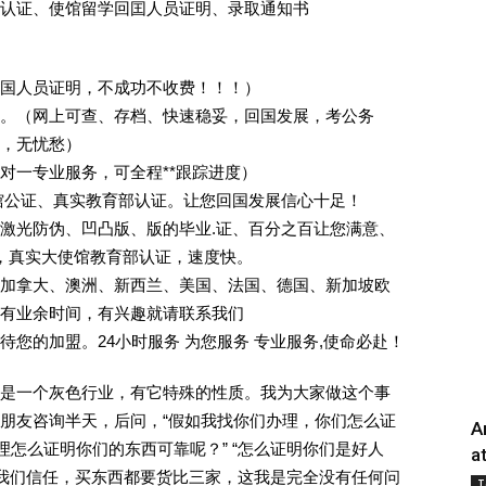
认证、使馆留学回囯人员证明、录取通知书
回国人员证明，不成功不收费！！！）
。（网上可查、存档、快速稳妥，回国发展，考公务
业，无忧愁）
一对一专业服务，可全程**跟踪进度）
馆公证、真实教育部认证。让您回国发展信心十足！
激光防伪、凹凸版、版的毕业.证、百分之百让您满意、
单，真实大使馆教育部认证，速度快。
加拿大、澳洲、新西兰、美国、法国、德国、新加坡欧
有业余时间，有兴趣就请联系我们
您的加盟。24小时服务 为您服务 专业服务,使命必赴！
是一个灰色行业，有它特殊的性质。我为大家做这个事
朋友咨询半天，后问，“假如我找你们办理，你们怎么证
A
理怎么证明你们的东西可靠呢？” “怎么证明你们是好人
a
对我们信任，买东西都要货比三家，这我是完全没有任何问
T