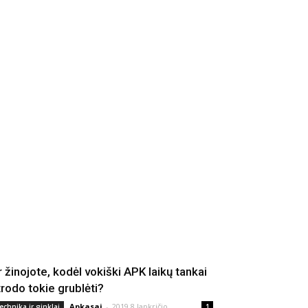
r žinojote, kodėl vokiški APK laikų tankai
trodo tokie grublėti?
Apkasai
-
2019 8 lapkričio
echnika ir ginklai
1