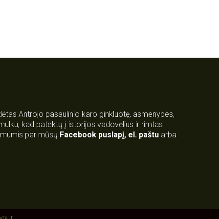
rdėtas Antrojo pasaulinio karo ginkluotę, asmenybes,
 smulku, kad patektų į istorijos vadovėlius ir rimtas
su mumis per mūsų
Facebook puslapį
,
el. paštu
arba
yte.lt