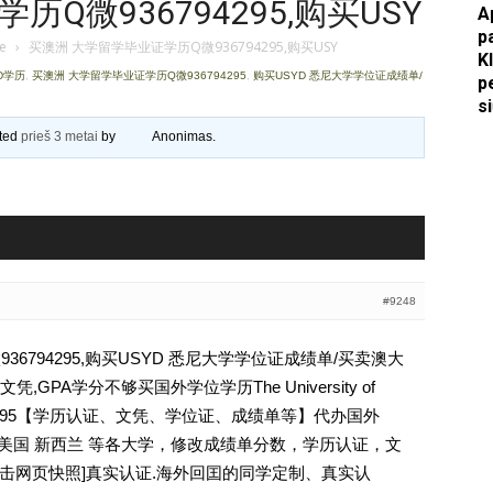
Q微936794295,购买USY
A
p
Apkasai.lt
je
›
买澳洲 大学留学毕业证学历Q微936794295,购买USY
K
YD学历
,
买澳洲 大学留学毕业证学历Q微936794295
,
购买USYD 悉尼大学学位证成绩单/
p
s
ated
prieš 3 metai
by
Anonimas
.
#9248
6794295,购买USYD 悉尼大学学位证成绩单/买卖澳大
PA学分不够买国外学位学历The University of
6794295【学历认证、文凭、学位证、成绩单等】代办国外
 美国 新西兰 等各大学，修改成绩单分数，学历认证，文
[删除请点击网页快照]真实认证.海外回囯的同学定制、真实认