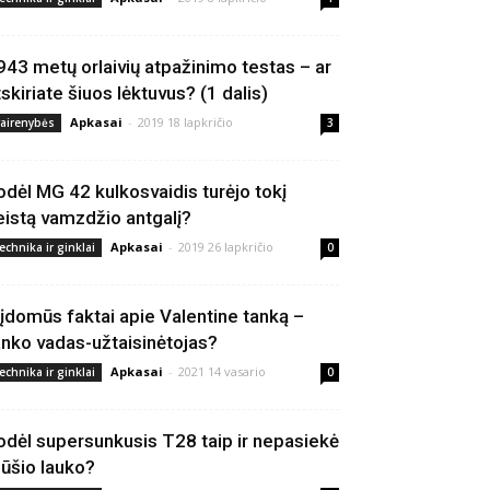
943 metų orlaivių atpažinimo testas – ar
tskiriate šiuos lėktuvus? (1 dalis)
Apkasai
-
2019 18 lapkričio
vairenybės
3
odėl MG 42 kulkosvaidis turėjo tokį
eistą vamzdžio antgalį?
Apkasai
-
2019 26 lapkričio
echnika ir ginklai
0
 įdomūs faktai apie Valentine tanką –
anko vadas-užtaisinėtojas?
Apkasai
-
2021 14 vasario
echnika ir ginklai
0
odėl supersunkusis T28 taip ir nepasiekė
ūšio lauko?