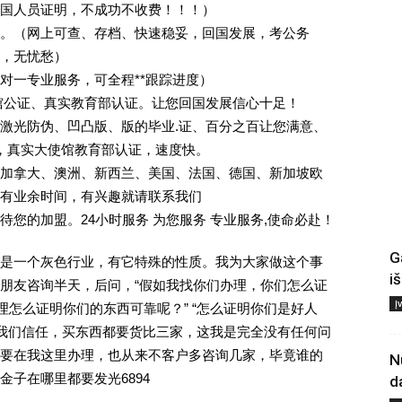
回国人员证明，不成功不收费！！！）
。（网上可查、存档、快速稳妥，回国发展，考公务
业，无忧愁）
一对一专业服务，可全程**跟踪进度）
馆公证、真实教育部认证。让您回国发展信心十足！
激光防伪、凹凸版、版的毕业.证、百分之百让您满意、
单，真实大使馆教育部认证，速度快。
加拿大、澳洲、新西兰、美国、法国、德国、新加坡欧
有业余时间，有兴趣就请联系我们
您的加盟。24小时服务 为您服务 专业服务,使命必赴！
G
是一个灰色行业，有它特殊的性质。我为大家做这个事
i
朋友咨询半天，后问，“假如我找你们办理，你们怎么证
Į
理怎么证明你们的东西可靠呢？” “怎么证明你们是好人
对我们信任，买东西都要货比三家，这我是完全没有任何问
要在我这里办理，也从来不客户多咨询几家，毕竟谁的
N
子在哪里都要发光6894
d