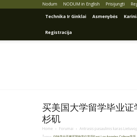
Nodum
NODUM in English
Prisijungti
Reg
Technika Ir Ginklai
Asmenybės
Karin
Registracija
买美国大学留学毕业证学历
杉矶
Home
›
Forumai
›
Antrasis pasaulinis karas Lietuvo
Žymos:
GPA学分不够买国外学位学历East Los Angeles College学历