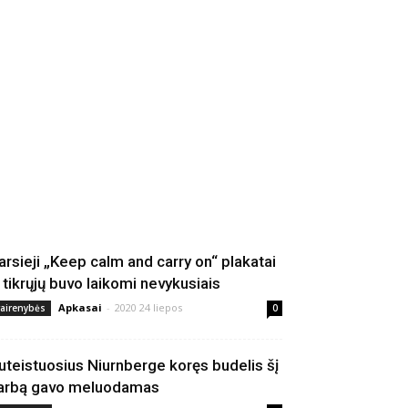
arsieji „Keep calm and carry on“ plakatai
š tikrųjų buvo laikomi nevykusiais
Apkasai
-
2020 24 liepos
vairenybės
0
uteistuosius Niurnberge koręs budelis šį
arbą gavo meluodamas