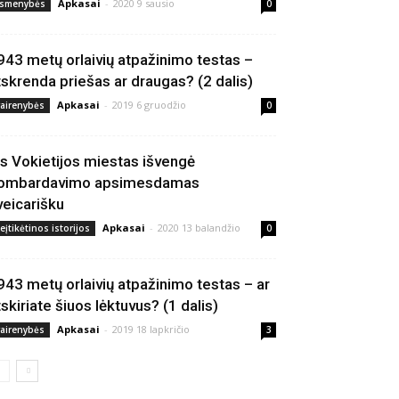
Apkasai
-
2020 9 sausio
smenybės
0
943 metų orlaivių atpažinimo testas –
tskrenda priešas ar draugas? (2 dalis)
Apkasai
-
2019 6 gruodžio
vairenybės
0
is Vokietijos miestas išvengė
ombardavimo apsimesdamas
veicarišku
Apkasai
-
2020 13 balandžio
eįtikėtinos istorijos
0
943 metų orlaivių atpažinimo testas – ar
tskiriate šiuos lėktuvus? (1 dalis)
Apkasai
-
2019 18 lapkričio
vairenybės
3