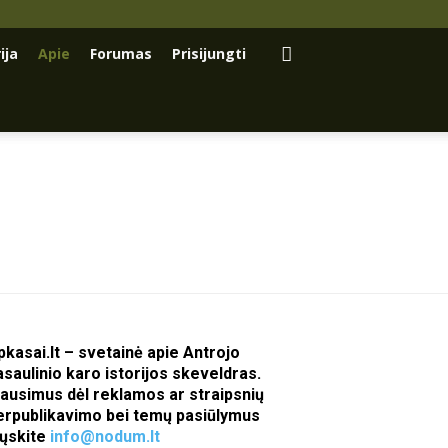
ija
Apie
Forumas
Prisijungti
pkasai.lt – svetainė apie Antrojo
asaulinio karo istorijos skeveldras.
lausimus dėl reklamos ar straipsnių
erpublikavimo bei temų pasiūlymus
iųskite
info@nodum.lt