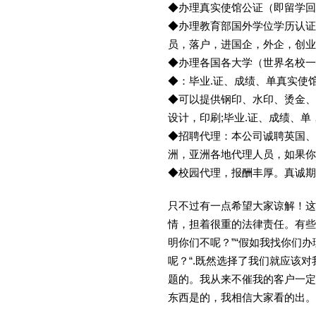
◆办理真实使馆公证（即留学
◆办理教育部国外学位学历认证
员，落户，进国企，外企，创
◆办理各国各大学（世界名校
◆：毕业.证、成绩、单真实使
◆可以提供钢印、水印、烫金、
设计，印刷;毕业.证、成绩、
◆招聘代理：本公司诚聘英国、
洲，亚洲各地代理人员，如果你
◆校园代理，报酬丰厚。真诚期待
只不过有一点希望大家谅解！这
情，担着很重的法律责任。有些
明你们不呢？”“假如我找你们办
呢？“.既然选择了我们就应该
题的。我从来不催我的客户一定
东西是的，我相信大家看的出。金