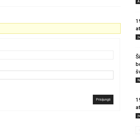
A
1
a
Į
Š
b
š
N
1
Prisijungti
a
Į