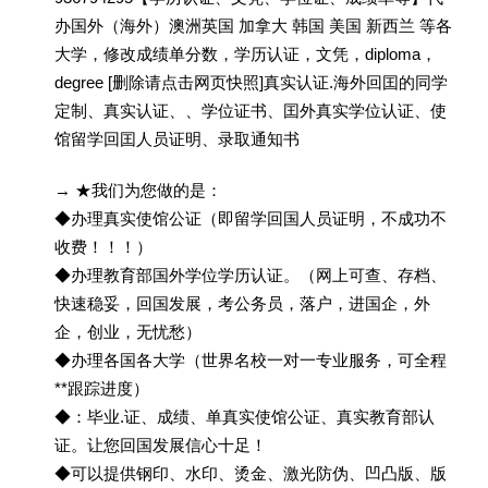
办国外（海外）澳洲英国 加拿大 韩国 美国 新西兰 等各
大学，修改成绩单分数，学历认证，文凭，diploma，
degree [删除请点击网页快照]真实认证.海外回囯的同学
定制、真实认证、、学位证书、囯外真实学位认证、使
馆留学回囯人员证明、录取通知书
→ ★我们为您做的是：
◆办理真实使馆公证（即留学回国人员证明，不成功不
收费！！！）
◆办理教育部国外学位学历认证。（网上可查、存档、
快速稳妥，回国发展，考公务员，落户，进国企，外
企，创业，无忧愁）
◆办理各国各大学（世界名校一对一专业服务，可全程
**跟踪进度）
◆：毕业.证、成绩、单真实使馆公证、真实教育部认
证。让您回国发展信心十足！
◆可以提供钢印、水印、烫金、激光防伪、凹凸版、版