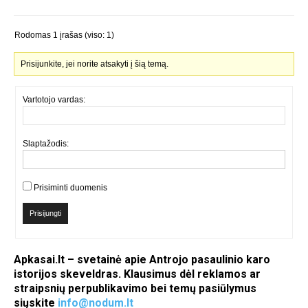
Rodomas 1 įrašas (viso: 1)
Prisijunkite, jei norite atsakyti į šią temą.
Vartotojo vardas:
Slaptažodis:
Prisiminti duomenis
Prisijungti
Apkasai.lt – svetainė apie Antrojo pasaulinio karo
istorijos skeveldras. Klausimus dėl reklamos ar
straipsnių perpublikavimo bei temų pasiūlymus
siųskite
info@nodum.lt