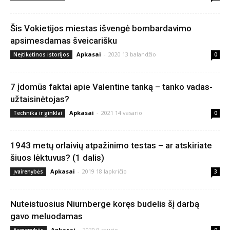
Šis Vokietijos miestas išvengė bombardavimo
apsimesdamas šveicarišku
Apkasai
-
2020 13 balandžio
Neįtikėtinos istorijos
0
7 įdomūs faktai apie Valentine tanką – tanko vadas-
užtaisinėtojas?
Apkasai
-
2021 14 vasario
Technika ir ginklai
0
1943 metų orlaivių atpažinimo testas – ar atskiriate
šiuos lėktuvus? (1 dalis)
Apkasai
-
2019 18 lapkričio
Įvairenybės
3
Nuteistuosius Niurnberge koręs budelis šį darbą
gavo meluodamas
Apkasai
-
2020 9 sausio