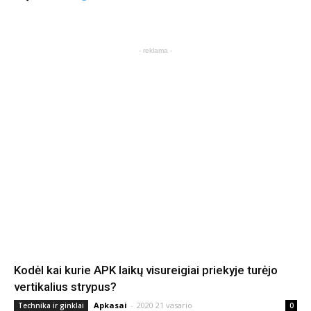
- reklama -
Kodėl kai kurie APK laikų visureigiai priekyje turėjo
vertikalius strypus?
Apkasai
-
2020 21 vasario
Technika ir ginklai
0