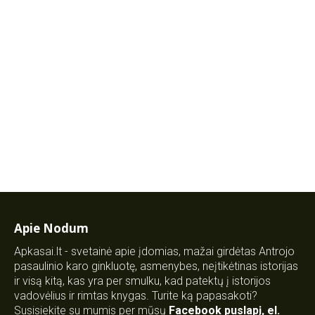
Apie Nodum
Apkasai.lt - svetainė apie įdomias, mažai girdėtas Antrojo
pasaulinio karo ginkluotę, asmenybes, neįtikėtinas istorijas
ir visą kitą, kas yra per smulku, kad patektų į istorijos
vadovėlius ir rimtas knygas. Turite ką papasakoti?
Susisiekite su mumis per mūsų
Facebook puslapį
,
el.