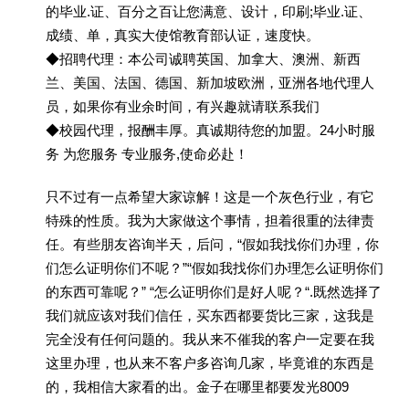
的毕业.证、百分之百让您满意、设计，印刷;毕业.证、
成绩、单，真实大使馆教育部认证，速度快。
◆招聘代理：本公司诚聘英国、加拿大、澳洲、新西
兰、美国、法国、德国、新加坡欧洲，亚洲各地代理人
员，如果你有业余时间，有兴趣就请联系我们
◆校园代理，报酬丰厚。真诚期待您的加盟。24小时服
务 为您服务 专业服务,使命必赴！
只不过有一点希望大家谅解！这是一个灰色行业，有它
特殊的性质。我为大家做这个事情，担着很重的法律责
任。有些朋友咨询半天，后问，“假如我找你们办理，你
们怎么证明你们不呢？”“假如我找你们办理怎么证明你们
的东西可靠呢？” “怎么证明你们是好人呢？“.既然选择了
我们就应该对我们信任，买东西都要货比三家，这我是
完全没有任何问题的。我从来不催我的客户一定要在我
这里办理，也从来不客户多咨询几家，毕竟谁的东西是
的，我相信大家看的出。金子在哪里都要发光8009