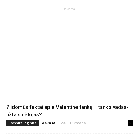
- reklama -
7 įdomūs faktai apie Valentine tanką – tanko vadas-
užtaisinėtojas?
Apkasai
-
2021 14 vasario
Technika ir ginklai
0