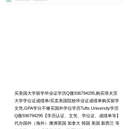
买美国大学留学毕业证学历Q微936794295,购买塔夫茨
大学学位证成绩单/买卖美国院校毕业证成绩单购买留学
文凭,GPA学分不够买国外学位学历Tufts University学历
Q薇936794295【学历认证、文凭、学位证、成绩单等】
代办国外（海外）澳洲英国 加拿大 韩国 美国 新西兰 等