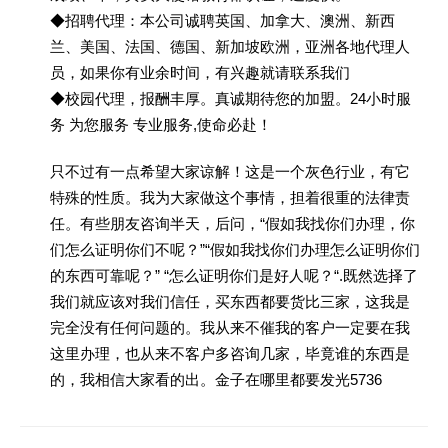
◆招聘代理：本公司诚聘英国、加拿大、澳洲、新西
兰、美国、法国、德国、新加坡欧洲，亚洲各地代理人
员，如果你有业余时间，有兴趣就请联系我们
◆校园代理，报酬丰厚。真诚期待您的加盟。24小时服
务 为您服务 专业服务,使命必赴！
只不过有一点希望大家谅解！这是一个灰色行业，有它
特殊的性质。我为大家做这个事情，担着很重的法律责
任。有些朋友咨询半天，后问，“假如我找你们办理，你
们怎么证明你们不呢？”“假如我找你们办理怎么证明你们
的东西可靠呢？” “怎么证明你们是好人呢？“.既然选择了
我们就应该对我们信任，买东西都要货比三家，这我是
完全没有任何问题的。我从来不催我的客户一定要在我
这里办理，也从来不客户多咨询几家，毕竟谁的东西是
的，我相信大家看的出。金子在哪里都要发光5736