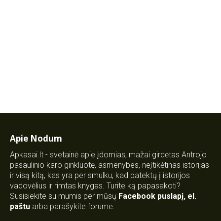
Apie Nodum
Apkasai.lt - svetainė apie įdomias, mažai girdėtas Antrojo
pasaulinio karo ginkluotę, asmenybes, neįtikėtinas istorijas
ir visą kitą, kas yra per smulku, kad patektų į istorijos
vadovėlius ir rimtas knygas. Turite ką papasakoti?
Susisiekite su mumis per mūsų
Facebook puslapį
,
el.
paštu
arba parašykite forume.