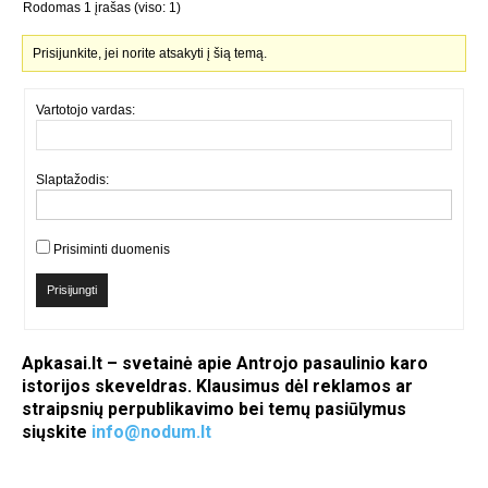
Rodomas 1 įrašas (viso: 1)
Prisijunkite, jei norite atsakyti į šią temą.
Vartotojo vardas:
Slaptažodis:
Prisiminti duomenis
Prisijungti
Apkasai.lt – svetainė apie Antrojo pasaulinio karo
istorijos skeveldras. Klausimus dėl reklamos ar
straipsnių perpublikavimo bei temų pasiūlymus
siųskite
info@nodum.lt