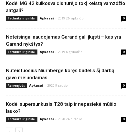
Kodėl MG 42 kulkosvaidis turėjo tokį keistą vamzdžio
antgalį?
Apkasai
-
2019 26 lapkričio
Technika ir ginklai
0
Neteisingai naudojamas Garand gali įkąsti – kas yra
Garand nykštys?
Apkasai
-
2019 6 gruodžio
Technika ir ginklai
0
Nuteistuosius Niurnberge koręs budelis šį darbą
gavo meluodamas
Apkasai
-
2020 9 sausio
Asmenybės
0
Kodėl supersunkusis T28 taip ir nepasiekė mūšio
lauko?
Apkasai
-
2020 24 birželio
Technika ir ginklai
0