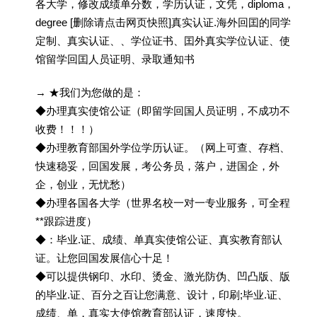
各大学，修改成绩单分数，学历认证，文凭，diploma，
degree [删除请点击网页快照]真实认证.海外回囯的同学
定制、真实认证、、学位证书、囯外真实学位认证、使
馆留学回囯人员证明、录取通知书
→ ★我们为您做的是：
◆办理真实使馆公证（即留学回国人员证明，不成功不
收费！！！）
◆办理教育部国外学位学历认证。（网上可查、存档、
快速稳妥，回国发展，考公务员，落户，进国企，外
企，创业，无忧愁）
◆办理各国各大学（世界名校一对一专业服务，可全程
**跟踪进度）
◆：毕业.证、成绩、单真实使馆公证、真实教育部认
证。让您回国发展信心十足！
◆可以提供钢印、水印、烫金、激光防伪、凹凸版、版
的毕业.证、百分之百让您满意、设计，印刷;毕业.证、
成绩、单，真实大使馆教育部认证，速度快。