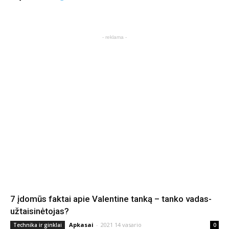
- reklama -
7 įdomūs faktai apie Valentine tanką – tanko vadas-
užtaisinėtojas?
Apkasai
-
2021 14 vasario
Technika ir ginklai
0