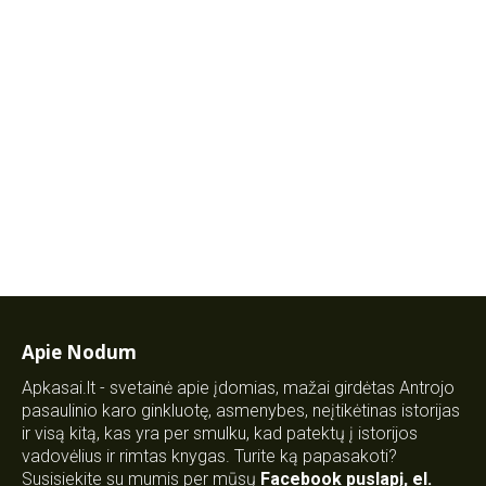
Apie Nodum
Apkasai.lt - svetainė apie įdomias, mažai girdėtas Antrojo
pasaulinio karo ginkluotę, asmenybes, neįtikėtinas istorijas
ir visą kitą, kas yra per smulku, kad patektų į istorijos
vadovėlius ir rimtas knygas. Turite ką papasakoti?
Susisiekite su mumis per mūsų
Facebook puslapį
,
el.