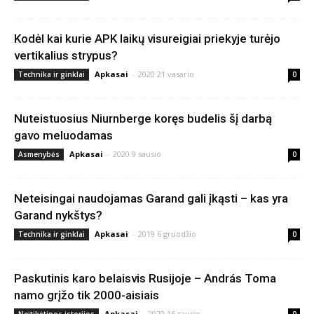
Kodėl kai kurie APK laikų visureigiai priekyje turėjo
vertikalius strypus?
Apkasai
-
2020 21 vasario
Technika ir ginklai
0
Nuteistuosius Niurnberge koręs budelis šį darbą
gavo meluodamas
Apkasai
-
2020 9 sausio
Asmenybės
0
Neteisingai naudojamas Garand gali įkąsti – kas yra
Garand nykštys?
Apkasai
-
2019 6 gruodžio
Technika ir ginklai
0
Paskutinis karo belaisvis Rusijoje – András Toma
namo grįžo tik 2000-aisiais
Apkasai
-
2020 16 sausio