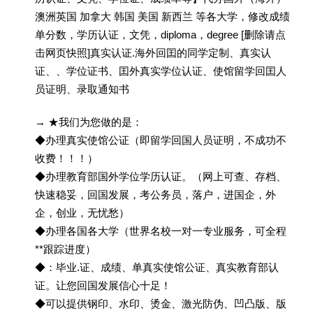
澳洲英国 加拿大 韩国 美国 新西兰 等各大学，修改成绩
单分数，学历认证，文凭，diploma，degree [删除请点
击网页快照]真实认证.海外回囯的同学定制、真实认
证、、学位证书、囯外真实学位认证、使馆留学回囯人
员证明、录取通知书
→ ★我们为您做的是：
◆办理真实使馆公证（即留学回国人员证明，不成功不
收费！！！）
◆办理教育部国外学位学历认证。（网上可查、存档、
快速稳妥，回国发展，考公务员，落户，进国企，外
企，创业，无忧愁）
◆办理各国各大学（世界名校一对一专业服务，可全程
**跟踪进度）
◆：毕业.证、成绩、单真实使馆公证、真实教育部认
证。让您回国发展信心十足！
◆可以提供钢印、水印、烫金、激光防伪、凹凸版、版