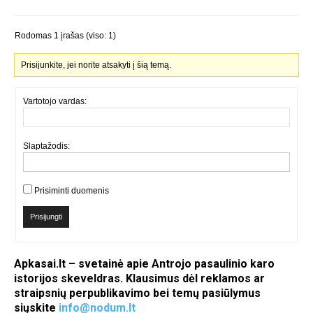
Rodomas 1 įrašas (viso: 1)
Prisijunkite, jei norite atsakyti į šią temą.
Vartotojo vardas:
Slaptažodis:
Prisiminti duomenis
Prisijungti
Apkasai.lt – svetainė apie Antrojo pasaulinio karo
istorijos skeveldras. Klausimus dėl reklamos ar
straipsnių perpublikavimo bei temų pasiūlymus
siųskite
info@nodum.lt