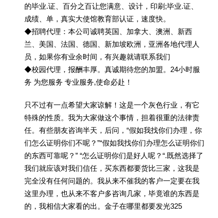
的毕业.证、百分之百让您满意、设计，印刷;毕业.证、
成绩、单，真实大使馆教育部认证，速度快。
◆招聘代理：本公司诚聘英国、加拿大、澳洲、新西
兰、美国、法国、德国、新加坡欧洲，亚洲各地代理人
员，如果你有业余时间，有兴趣就请联系我们
◆校园代理，报酬丰厚。真诚期待您的加盟。24小时服
务 为您服务 专业服务,使命必赴！
只不过有一点希望大家谅解！这是一个灰色行业，有它
特殊的性质。我为大家做这个事情，担着很重的法律责
任。有些朋友咨询半天，后问，“假如我找你们办理，你
们怎么证明你们不呢？”“假如我找你们办理怎么证明你们
的东西可靠呢？” “怎么证明你们是好人呢？“.既然选择了
我们就应该对我们信任，买东西都要货比三家，这我是
完全没有任何问题的。我从来不催我的客户一定要在我
这里办理，也从来不客户多咨询几家，毕竟谁的东西是
的，我相信大家看的出。金子在哪里都要发光325