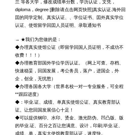
兰 等各大学，修改成绩单分数，学历认证，文凭，
diploma，degree [删除请点击网页快照]真实认证.海外回
囯的同学定制、真实认证、、学位证书、囯外真实学位
认证、使馆留学回囯人员证明、录取通知书
→ ★我们为您做的是：
◆办理真实使馆公证（即留学回国人员证明，不成功不
收费！！！）
◆办理教育部国外学位学历认证。（网上可查、存档、
快速稳妥，回国发展，考公务员，落户，进国企，外
企，创业，无忧愁）
◆办理各国各大学（世界名校一对一专业服务，可全程
**跟踪进度）
◆：毕业.证、成绩、单真实使馆公证、真实教育部认
证。让您回国发展信心十足！
◆可以提供钢印、水印、烫金、激光防伪、凹凸版、版
的毕业.证、百分之百让您满意、设计，印刷;毕业.证、
成绩、单，真实大使馆教育部认证，速度快。