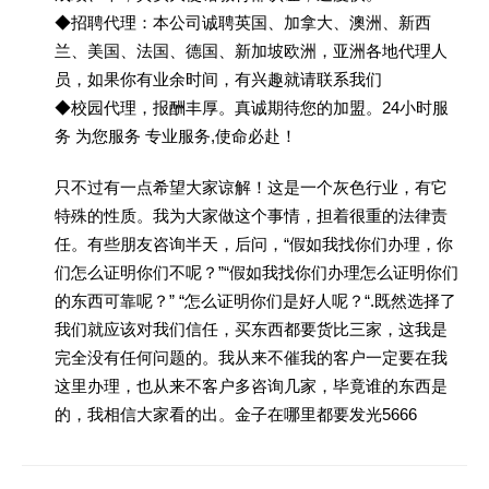
◆招聘代理：本公司诚聘英国、加拿大、澳洲、新西
兰、美国、法国、德国、新加坡欧洲，亚洲各地代理人
员，如果你有业余时间，有兴趣就请联系我们
◆校园代理，报酬丰厚。真诚期待您的加盟。24小时服
务 为您服务 专业服务,使命必赴！
只不过有一点希望大家谅解！这是一个灰色行业，有它
特殊的性质。我为大家做这个事情，担着很重的法律责
任。有些朋友咨询半天，后问，“假如我找你们办理，你
们怎么证明你们不呢？”“假如我找你们办理怎么证明你们
的东西可靠呢？” “怎么证明你们是好人呢？“.既然选择了
我们就应该对我们信任，买东西都要货比三家，这我是
完全没有任何问题的。我从来不催我的客户一定要在我
这里办理，也从来不客户多咨询几家，毕竟谁的东西是
的，我相信大家看的出。金子在哪里都要发光5666