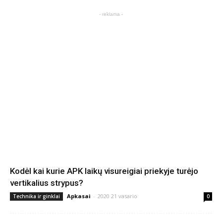
- reklama -
Kodėl kai kurie APK laikų visureigiai priekyje turėjo
vertikalius strypus?
Apkasai
-
2020 21 vasario
Technika ir ginklai
0