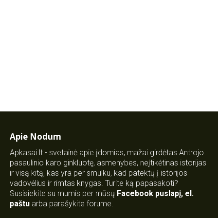
Apie Nodum
Apkasai.lt - svetainė apie įdomias, mažai girdėtas Antrojo
pasaulinio karo ginkluotę, asmenybes, neįtikėtinas istorijas
ir visą kitą, kas yra per smulku, kad patektų į istorijos
vadovėlius ir rimtas knygas. Turite ką papasakoti?
Susisiekite su mumis per mūsų
Facebook puslapį
,
el.
paštu
arba parašykite forume.