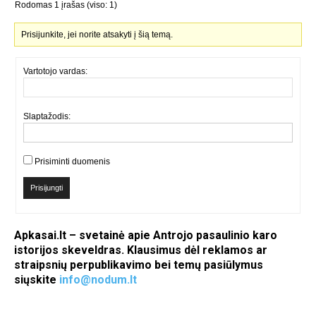
Rodomas 1 įrašas (viso: 1)
Prisijunkite, jei norite atsakyti į šią temą.
Vartotojo vardas:
Slaptažodis:
Prisiminti duomenis
Prisijungti
Apkasai.lt – svetainė apie Antrojo pasaulinio karo
istorijos skeveldras. Klausimus dėl reklamos ar
straipsnių perpublikavimo bei temų pasiūlymus
siųskite
info@nodum.lt