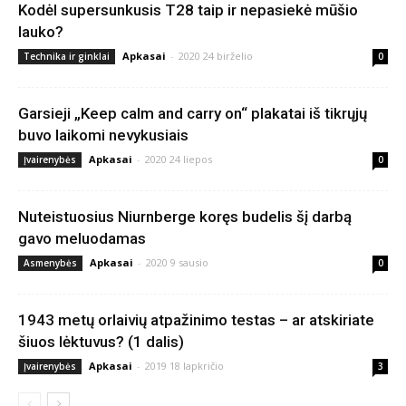
Kodėl supersunkusis T28 taip ir nepasiekė mūšio
lauko?
Apkasai
-
2020 24 birželio
Technika ir ginklai
0
Garsieji „Keep calm and carry on“ plakatai iš tikrųjų
buvo laikomi nevykusiais
Apkasai
-
2020 24 liepos
Įvairenybės
0
Nuteistuosius Niurnberge koręs budelis šį darbą
gavo meluodamas
Apkasai
-
2020 9 sausio
Asmenybės
0
1943 metų orlaivių atpažinimo testas – ar atskiriate
šiuos lėktuvus? (1 dalis)
Apkasai
-
2019 18 lapkričio
Įvairenybės
3