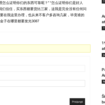
T
理怎么证明你们的东西可靠呢？” “怎么证明你们是好人
对我们信任，买东西都要货比三家，这我是完全没有任何问
要在我这里办理，也从来不客户多咨询几家，毕竟谁的
A
子在哪里都要发光3087
a
T
1
a
Į
P
A
N
Š
b
Prisijungti