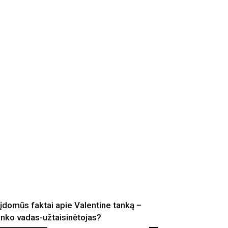
 įdomūs faktai apie Valentine tanką –
anko vadas-užtaisinėtojas?