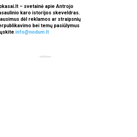
pkasai.lt – svetainė apie Antrojo
asaulinio karo istorijos skeveldras.
lausimus dėl reklamos ar straipsnių
erpublikavimo bei temų pasiūlymus
iųskite
info@nodum.lt
- reklama -