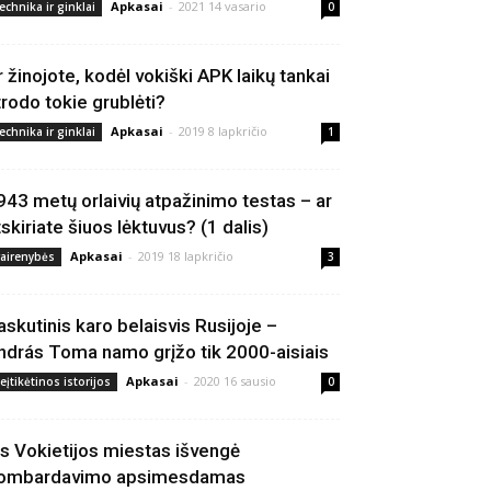
Apkasai
-
2021 14 vasario
echnika ir ginklai
0
r žinojote, kodėl vokiški APK laikų tankai
trodo tokie grublėti?
Apkasai
-
2019 8 lapkričio
echnika ir ginklai
1
943 metų orlaivių atpažinimo testas – ar
tskiriate šiuos lėktuvus? (1 dalis)
Apkasai
-
2019 18 lapkričio
vairenybės
3
askutinis karo belaisvis Rusijoje –
ndrás Toma namo grįžo tik 2000-aisiais
Apkasai
-
2020 16 sausio
eįtikėtinos istorijos
0
is Vokietijos miestas išvengė
ombardavimo apsimesdamas