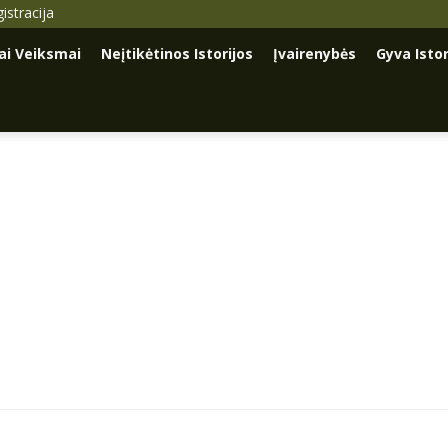
istracija
iai Veiksmai
Neįtikėtinos Istorijos
Įvairenybės
Gyva Istor