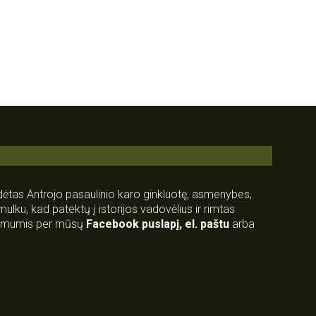
rdėtas Antrojo pasaulinio karo ginkluotę, asmenybes,
 smulku, kad patektų į istorijos vadovėlius ir rimtas
su mumis per mūsų
Facebook puslapį
,
el. paštu
arba