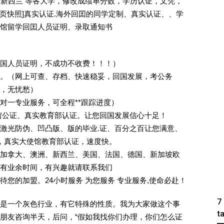
国 新西兰 等各大学，修改成绩单分数，学历认证，文凭，
除请点击网页快照]真实认证.海外回囯的同学定制、真实认证、、学
馆留学回囯人员证明、录取通知书
回国人员证明，不成功不收费！！！）
。（网上可查、存档、快速稳妥，回国发展，考公务
业，无忧愁）
一对一专业服务，可全程**跟踪进度）
馆公证、真实教育部认证。让您回国发展信心十足！
激光防伪、凹凸版、版的毕业.证、百分之百让您满意、
单，真实大使馆教育部认证，速度快。
加拿大、澳洲、新西兰、美国、法国、德国、新加坡欧
有业余时间，有兴趣就请联系我们
您的加盟。24小时服务 为您服务 专业服务,使命必赴！
7
是一个灰色行业，有它特殊的性质。我为大家做这个事
t
朋友咨询半天，后问，“假如我找你们办理，你们怎么证