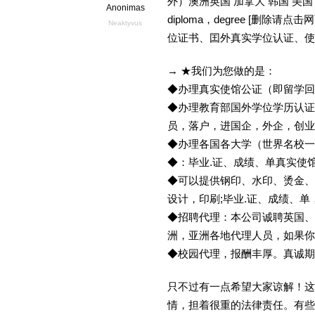
外）澳洲英国 加拿大 韩国 美
Anonimas
diploma，degree [删
Neaktyvus
位证书、囯外真实学位认证、使
→ ★我们为您做的是：
◆办理真实使馆公证（即留学
◆办理教育部国外学位学历认证
员，落户，进国企，外企，创
◆办理各国各大学（世界名校
◆：毕业.证、成绩、单真实使
◆可以提供钢印、水印、烫金、
设计，印刷;毕业.证、成绩、
◆招聘代理：本公司诚聘英国、
洲，亚洲各地代理人员，如果你
◆校园代理，报酬丰厚。真诚期待
只不过有一点希望大家谅解！这
情，担着很重的法律责任。有些