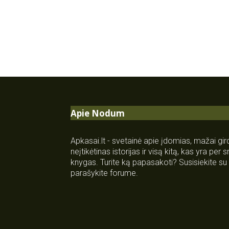
Apie Nodum
Apkasai.lt - svetainė apie įdomias, mažai gi
neįtikėtinas istorijas ir visą kitą, kas yra per
knygas. Turite ką papasakoti? Susisiekite 
parašykite forume.