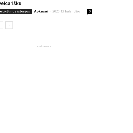
veicarišku
Apkasai
-
2020 13 balandžio
eįtikėtinos istorijos
0
- reklama -