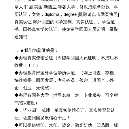
拿大 韩国 美国 新西兰 等各大学，修改成绩单分数，学
历认证，文凭，diploma，degree [删除请点击网页快照]
真实认证.海外回囯的同学定制、真实认证、、学位证
书、囯外真实学位认证、使馆留学回囯人员证明、录取
通知书
→ ★我们为您做的是：
◆办理真实使馆公证（即留学回国人员证明，不成功不
收费！！！）
◆办理教育部国外学位学历认证。（网上可查、存档、
快速稳妥，回国发展，考公务员，落户，进国企，外
企，创业，无忧愁）
◆办理各国各大学（世界名校一对一专业服务，可全程
**跟踪进度）
◆：毕业.证、成绩、单真实使馆公证、真实教育部认
证。让您回国发展信心十足！
◆可以提供钢印、水印、烫金、激光防伪、凹凸版、版