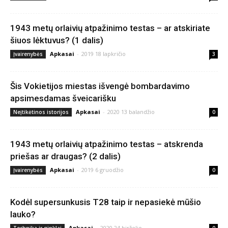
1943 metų orlaivių atpažinimo testas – ar atskiriate
šiuos lėktuvus? (1 dalis)
Apkasai
-
2019 18 lapkričio
Įvairenybės
3
Šis Vokietijos miestas išvengė bombardavimo
apsimesdamas šveicarišku
Apkasai
-
2020 13 balandžio
Neįtikėtinos istorijos
0
1943 metų orlaivių atpažinimo testas – atskrenda
priešas ar draugas? (2 dalis)
Apkasai
-
2019 6 gruodžio
Įvairenybės
0
Kodėl supersunkusis T28 taip ir nepasiekė mūšio
lauko?
Apkasai
-
2020 24 birželio