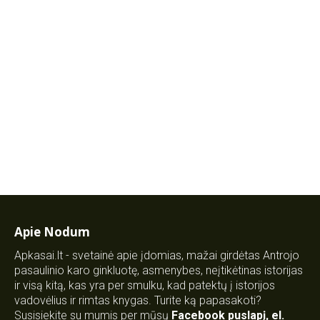
Apie Nodum
Apkasai.lt - svetainė apie įdomias, mažai girdėtas Antrojo
pasaulinio karo ginkluotę, asmenybes, neįtikėtinas istorijas
ir visą kitą, kas yra per smulku, kad patektų į istorijos
vadovėlius ir rimtas knygas. Turite ką papasakoti?
Susisiekite su mumis per mūsų
Facebook puslapį
,
el.