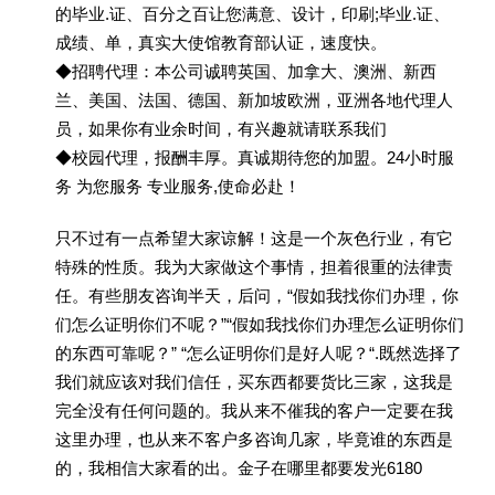
的毕业.证、百分之百让您满意、设计，印刷;毕业.证、
成绩、单，真实大使馆教育部认证，速度快。
◆招聘代理：本公司诚聘英国、加拿大、澳洲、新西
兰、美国、法国、德国、新加坡欧洲，亚洲各地代理人
员，如果你有业余时间，有兴趣就请联系我们
◆校园代理，报酬丰厚。真诚期待您的加盟。24小时服
务 为您服务 专业服务,使命必赴！
只不过有一点希望大家谅解！这是一个灰色行业，有它
特殊的性质。我为大家做这个事情，担着很重的法律责
任。有些朋友咨询半天，后问，“假如我找你们办理，你
们怎么证明你们不呢？”“假如我找你们办理怎么证明你们
的东西可靠呢？” “怎么证明你们是好人呢？“.既然选择了
我们就应该对我们信任，买东西都要货比三家，这我是
完全没有任何问题的。我从来不催我的客户一定要在我
这里办理，也从来不客户多咨询几家，毕竟谁的东西是
的，我相信大家看的出。金子在哪里都要发光6180