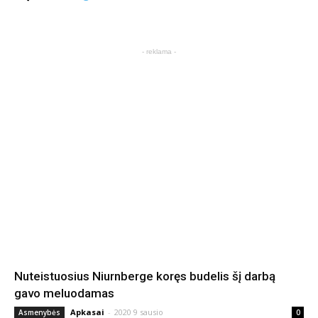
- reklama -
Nuteistuosius Niurnberge koręs budelis šį darbą
gavo meluodamas
Apkasai
-
2020 9 sausio
Asmenybės
0