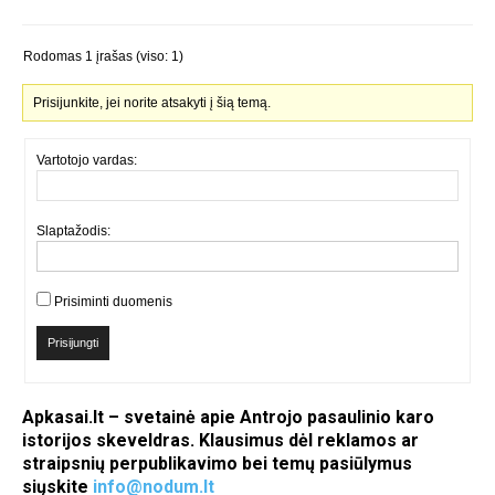
Rodomas 1 įrašas (viso: 1)
Prisijunkite, jei norite atsakyti į šią temą.
Vartotojo vardas:
Slaptažodis:
Prisiminti duomenis
Prisijungti
Apkasai.lt – svetainė apie Antrojo pasaulinio karo
istorijos skeveldras. Klausimus dėl reklamos ar
straipsnių perpublikavimo bei temų pasiūlymus
siųskite
info@nodum.lt