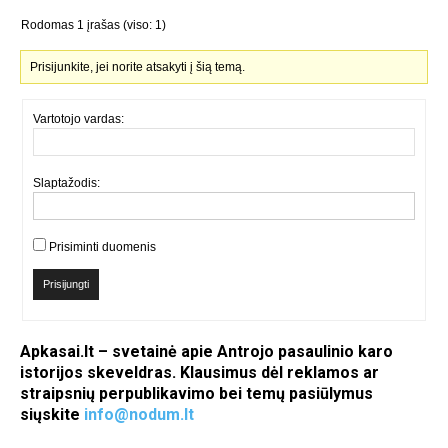
Rodomas 1 įrašas (viso: 1)
Prisijunkite, jei norite atsakyti į šią temą.
Vartotojo vardas:
Slaptažodis:
Prisiminti duomenis
Prisijungti
Apkasai.lt – svetainė apie Antrojo pasaulinio karo
istorijos skeveldras. Klausimus dėl reklamos ar
straipsnių perpublikavimo bei temų pasiūlymus
siųskite
info@nodum.lt