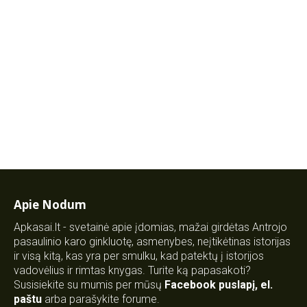
Apie Nodum
Apkasai.lt - svetainė apie įdomias, mažai girdėtas Antrojo
pasaulinio karo ginkluotę, asmenybes, neįtikėtinas istorijas
ir visą kitą, kas yra per smulku, kad patektų į istorijos
vadovėlius ir rimtas knygas. Turite ką papasakoti?
Susisiekite su mumis per mūsų
Facebook puslapį
,
el.
paštu
arba parašykite forume.