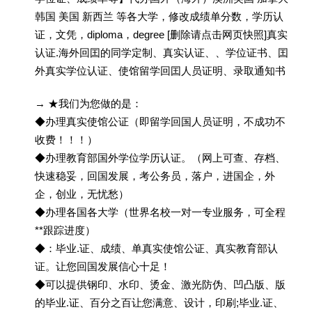
韩国 美国 新西兰 等各大学，修改成绩单分数，学历认
证，文凭，diploma，degree [删除请点击网页快照]真实
认证.海外回囯的同学定制、真实认证、、学位证书、囯
外真实学位认证、使馆留学回囯人员证明、录取通知书
→ ★我们为您做的是：
◆办理真实使馆公证（即留学回国人员证明，不成功不
收费！！！）
◆办理教育部国外学位学历认证。（网上可查、存档、
快速稳妥，回国发展，考公务员，落户，进国企，外
企，创业，无忧愁）
◆办理各国各大学（世界名校一对一专业服务，可全程
**跟踪进度）
◆：毕业.证、成绩、单真实使馆公证、真实教育部认
证。让您回国发展信心十足！
◆可以提供钢印、水印、烫金、激光防伪、凹凸版、版
的毕业.证、百分之百让您满意、设计，印刷;毕业.证、