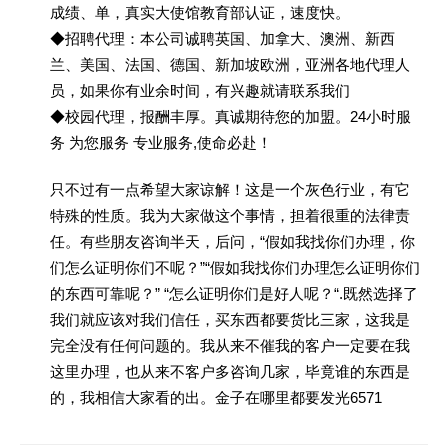
成绩、单，真实大使馆教育部认证，速度快。
◆招聘代理：本公司诚聘英国、加拿大、澳洲、新西
兰、美国、法国、德国、新加坡欧洲，亚洲各地代理人
员，如果你有业余时间，有兴趣就请联系我们
◆校园代理，报酬丰厚。真诚期待您的加盟。24小时服
务 为您服务 专业服务,使命必赴！
只不过有一点希望大家谅解！这是一个灰色行业，有它
特殊的性质。我为大家做这个事情，担着很重的法律责
任。有些朋友咨询半天，后问，“假如我找你们办理，你
们怎么证明你们不呢？”“假如我找你们办理怎么证明你们
的东西可靠呢？” “怎么证明你们是好人呢？“.既然选择了
我们就应该对我们信任，买东西都要货比三家，这我是
完全没有任何问题的。我从来不催我的客户一定要在我
这里办理，也从来不客户多咨询几家，毕竟谁的东西是
的，我相信大家看的出。金子在哪里都要发光6571