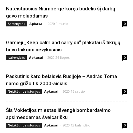
Nuteistuosius Niurnberge koręs budelis šį darbą
gavo meluodamas
Apkasai
-
2020 9 sausio
Asmenybės
0
Garsieji „Keep calm and carry on“ plakatai iš tikrųjų
buvo laikomi nevykusiais
Apkasai
-
2020 24 liepos
Įvairenybės
0
Paskutinis karo belaisvis Rusijoje – András Toma
namo grįžo tik 2000-aisiais
Apkasai
-
2020 16 sausio
Neįtikėtinos istorijos
0
Šis Vokietijos miestas išvengė bombardavimo
apsimesdamas šveicarišku
Apkasai
-
2020 13 balandžio
Neįtikėtinos istorijos
0