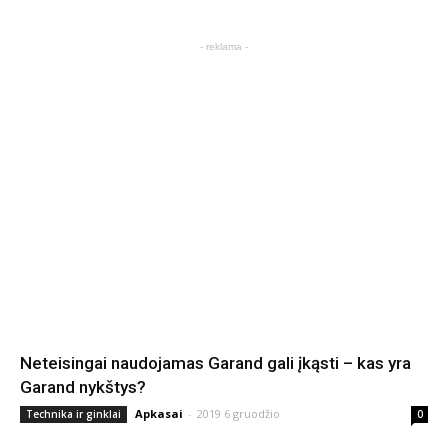
- reklama -
Neteisingai naudojamas Garand gali įkąsti – kas yra
Garand nykštys?
Apkasai
-
2019 6 gruodžio
Technika ir ginklai
0